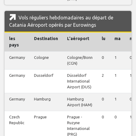
Vols réguliers hebdomadaires au départ de
Catania Aéroport opérés par Eurowings
les
Destination
L'aéroport
lu
ma
me
pays
Germany
Cologne
Cologne/Bonn
0
1
0
(CGN)
Germany
Dusseldorf
Düsseldorf
2
1
1
International
Airport (DUS)
Germany
Hamburg
Hamburg
0
1
0
Airport (HAM)
Czech
Prague
Prague -
0
0
1
Republic
Ruzyne
International
(PRG)