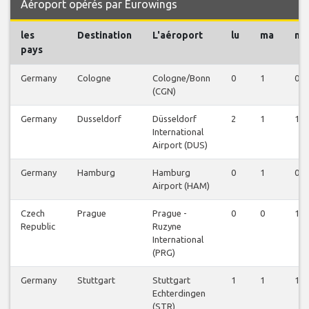
Aéroport opérés par Eurowings
les
Destination
L'aéroport
lu
ma
me
pays
Germany
Cologne
Cologne/Bonn
0
1
0
(CGN)
Germany
Dusseldorf
Düsseldorf
2
1
1
International
Airport (DUS)
Germany
Hamburg
Hamburg
0
1
0
Airport (HAM)
Czech
Prague
Prague -
0
0
1
Republic
Ruzyne
International
(PRG)
Germany
Stuttgart
Stuttgart
1
1
1
Echterdingen
(STR)