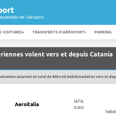
port
essentiels de l’aéroport
E VOITURES
TRANSFERTS D'AÉROPORT
PARKING
riennes volent vers et depuis Catania
uivantes assurent un total de 806 vols hebdomadaires vers et depu
IATA:
Aeroitalia
ICAO:
hebd