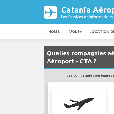
Catania Aéro
Les Services et Informations 
HOME
VOLS
LOCATION D
Quelles compagnies aé
Aéroport - CTA ?
Les compagnies aériennes s