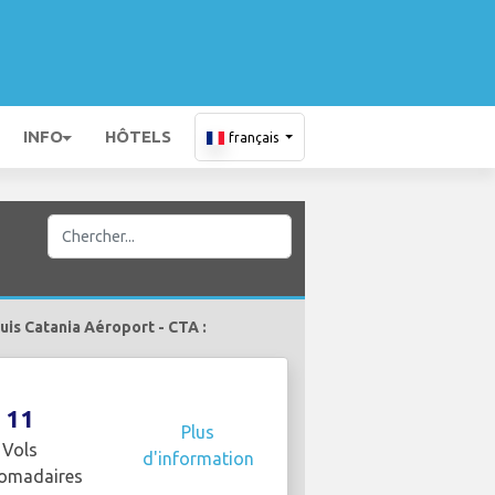
INFO
HÔTELS
français
is Catania Aéroport - CTA :
11
Plus
Vols
d'information
omadaires