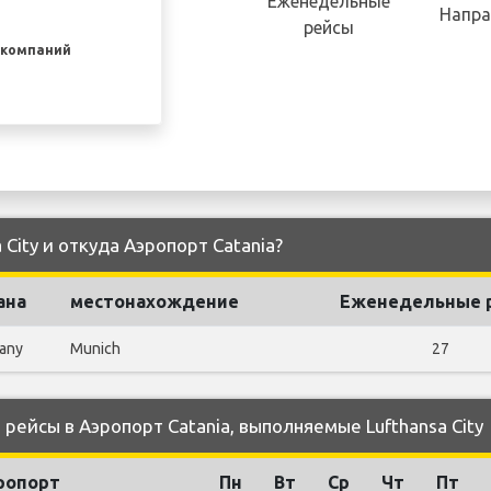
Еженедельные
Напра
рейсы
акомпаний
 City и откуда Аэропорт Catania?
ана
местонахождение
Еженедельные 
any
Munich
27
ейсы в Аэропорт Catania, выполняемые Lufthansa City
ропорт
Пн
Вт
Ср
Чт
Пт