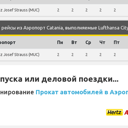
nz Josef Strauss (MUC)
2
2
2
2
2
ейсы из Аэропорт Catania, выполняемые Lufthansa Cit
ропорт
Пн
Вт
Ср
Чт
Пт
nz Josef Strauss (MUC)
2
2
2
2
2
уска или деловой поездки...
онирование
Прокат автомобилей в Аэроп