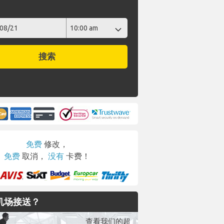
期
搜索
免费
修改，
免费
取消，
没有
卡费！
机场接送？
查看我们的超