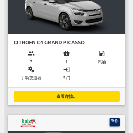
CITROEN C4 GRAND PICASSO
group
business_center
local_gas_station
7
1
汽油
miscellaneous_services
login
手动变速器
5 门
查看详情...
迷你