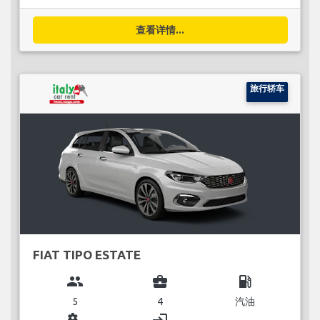
查看详情...
旅行轿车
FIAT TIPO ESTATE
group
business_center
local_gas_station
5
4
汽油