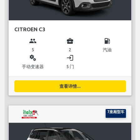
CITROEN C3
group
business_center
local_gas_station
5
2
汽油
miscellaneous_services
login
手动变速器
5 门
查看详情...
7座厢型车