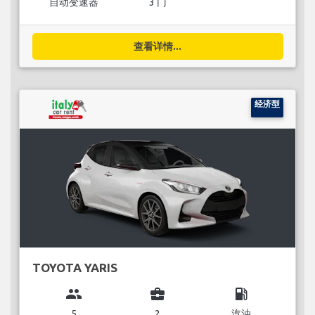
自动变速器
3 门
查看详情...
经济型
TOYOTA YARIS
group
business_center
local_gas_station
5
2
汽油