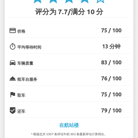
评分为 7.7/满分 10 分
credit_card
75 / 100
价格
timer
13 分钟
平均等待时间
directions_car
83 / 100
车辆质量
room_service
76 / 100
租车台服务
flag
75 / 100
取车
beenhere
79 / 100
还车
在航站楼
* 根据总共 5507 条评论中的 302 条最新评论计算得出。