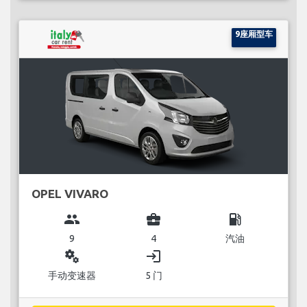
9座厢型车
OPEL VIVARO
group
business_center
local_gas_station
9
4
汽油
miscellaneous_services
login
手动变速器
5 门