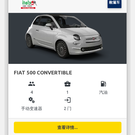
敞篷车
FIAT 500 CONVERTIBLE
group
business_center
local_gas_station
4
1
汽油
miscellaneous_services
login
手动变速器
2 门
查看详情...