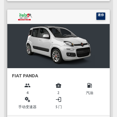
迷你
FIAT PANDA
group
business_center
local_gas_station
4
2
汽油
miscellaneous_services
login
手动变速器
5 门