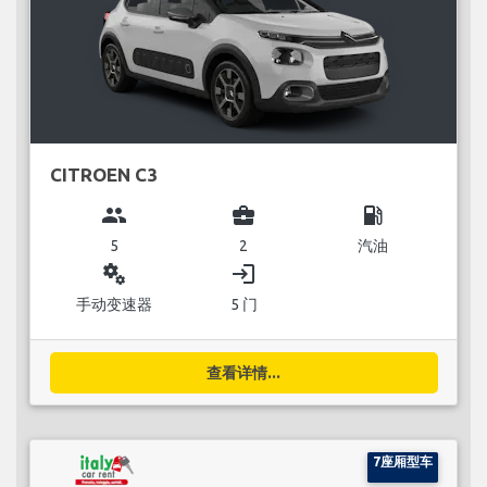
CITROEN C3
group
business_center
local_gas_station
5
2
汽油
miscellaneous_services
login
手动变速器
5 门
查看详情...
7座厢型车