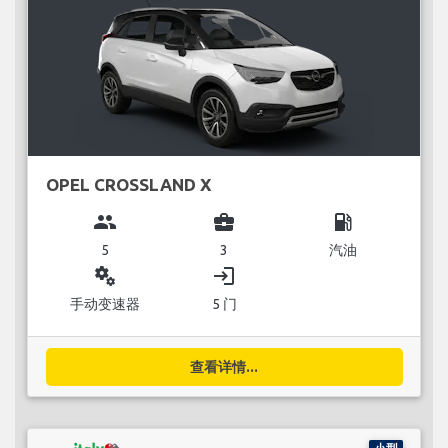
OPEL CROSSLAND X
group
business_center
local_gas_station
5
3
汽油
miscellaneous_services
login
手动变速器
5 门
查看详情...