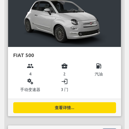
FIAT 500
group
business_center
local_gas_station
4
2
汽油
miscellaneous_services
login
手动变速器
3 门
查看详情...