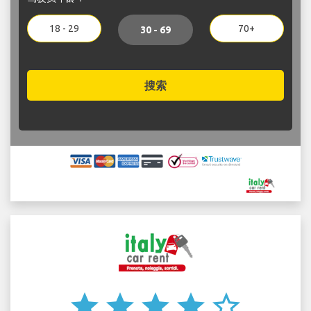
18 - 29
70+
30 - 69
搜索
star
star
star
star
star_border