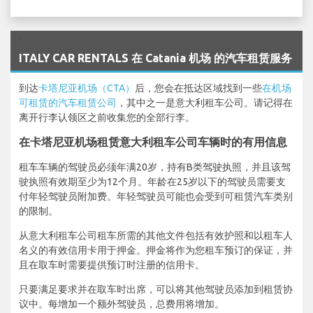
`
ITALY CAR RENTALS 在 Catania 机场 的汽车租赁服务
到达
卡塔尼亚机场（CTA）
后，您会在抵达区域找到一些
在机场
可租赁的汽车租赁公司
，其中之一是意大利租车公司。请记得在
离开行李认领区之前收集您的全部行李。
在卡塔尼亚机场租赁意大利租车公司车辆时的有用信息
租车车辆的驾驶员必须年满20岁，持有B类驾驶执照，并且该驾
驶执照有效期至少为12个月。年龄在25岁以下的驾驶员需要支
付年轻驾驶员附加费。年轻驾驶员可能也会受到可租赁汽车类别
的限制。
从意大利租车公司租车所需的其他文件包括有效护照和以租车人
名义的有效信用卡用于押金。押金将作为您租车预订的保证，并
且在取车时需要提供预订时注册的信用卡。
只要满足要求并在取车时出席，可以将其他驾驶员添加到租赁协
议中。每增加一个额外驾驶员，总费用将增加。