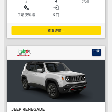
5
4
汽油
miscellaneous_services
login
手动变速器
5 门
查看详情...
中级
JEEP RENEGADE