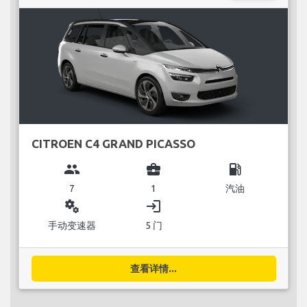
CITROEN C4 GRAND PICASSO
group
business_center
local_gas_station
7
1
汽油
miscellaneous_services
login
手动变速器
5 门
查看详情...