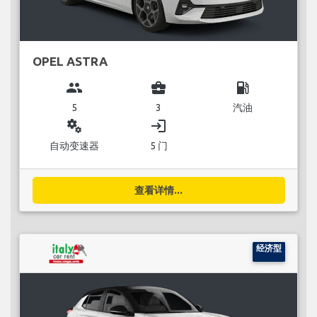
OPEL ASTRA
group
business_center
local_gas_station
5
3
汽油
miscellaneous_services
login
自动变速器
5 门
查看详情...
经济型