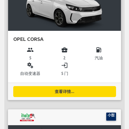
OPEL CORSA
group
business_center
local_gas_station
5
2
汽油
miscellaneous_services
login
自动变速器
5 门
查看详情...
小型