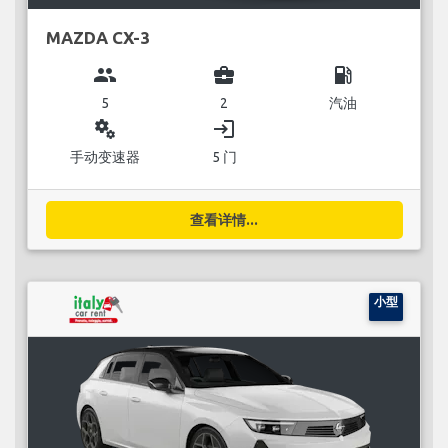
MAZDA CX-3
group
business_center
local_gas_station
5
2
汽油
miscellaneous_services
login
手动变速器
5 门
查看详情...
小型