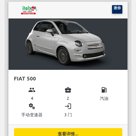
迷你
FIAT 500
group
business_center
local_gas_station
4
2
汽油
miscellaneous_services
login
手动变速器
3 门
查看详情...