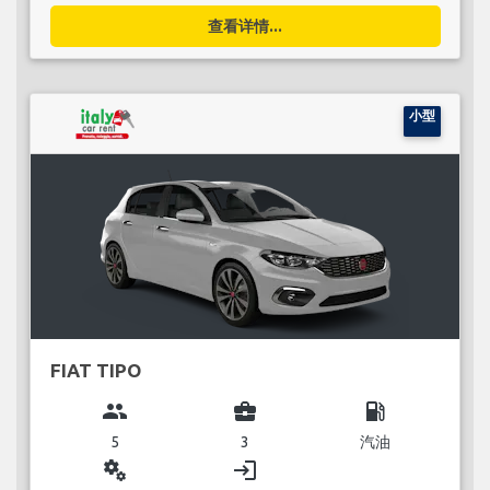
查看详情...
小型
FIAT TIPO
group
business_center
local_gas_station
5
3
汽油
miscellaneous_services
login