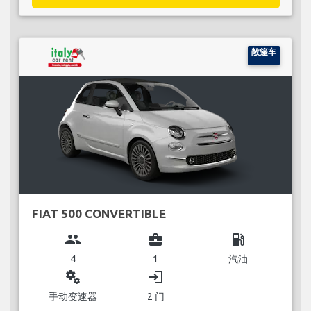
敞篷车
FIAT 500 CONVERTIBLE
group
business_center
local_gas_station
4
1
汽油
miscellaneous_services
login
手动变速器
2 门