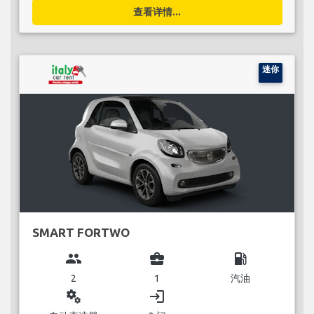
查看详情...
迷你
SMART FORTWO
group
business_center
local_gas_station
2
1
汽油
miscellaneous_services
login