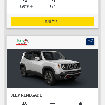
miscellaneous_services
login
手动变速器
5 门
查看详情...
中级
JEEP RENEGADE
group
business_center
local_gas_station