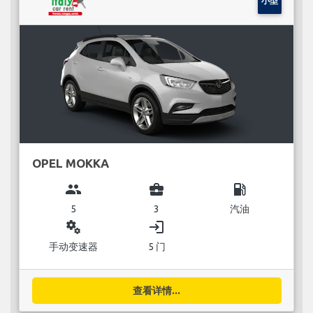
小型
OPEL MOKKA
group
business_center
local_gas_station
5
3
汽油
miscellaneous_services
login
手动变速器
5 门
查看详情...