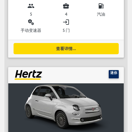
group
business_center
local_gas_station
5
4
汽油
miscellaneous_services
login
手动变速器
5 门
查看详情...
迷你