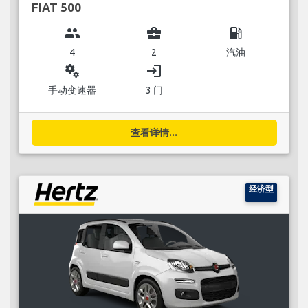
FIAT 500
group
business_center
local_gas_station
4
2
汽油
miscellaneous_services
login
手动变速器
3 门
查看详情...
经济型