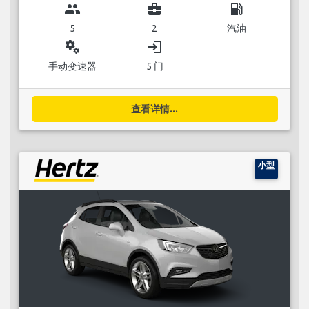
group
business_center
local_gas_station
5
2
汽油
miscellaneous_services
login
手动变速器
5 门
查看详情...
小型