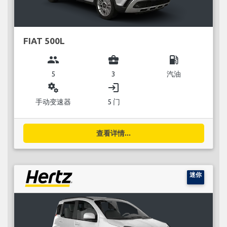
FIAT 500L
group
business_center
local_gas_station
5
3
汽油
miscellaneous_services
login
手动变速器
5 门
查看详情...
迷你