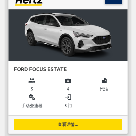
FORD FOCUS ESTATE
group
business_center
local_gas_station
5
4
汽油
miscellaneous_services
login
手动变速器
5 门
查看详情...