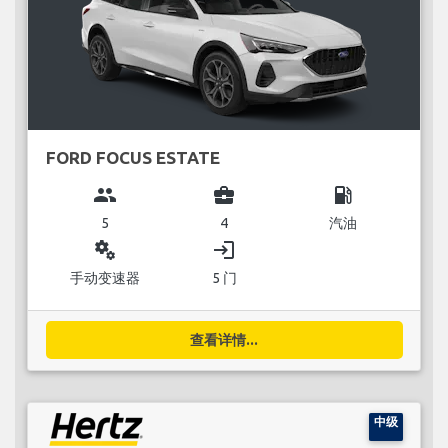
FORD FOCUS ESTATE
group
business_center
local_gas_station
5
4
汽油
miscellaneous_services
login
手动变速器
5 门
查看详情...
中级