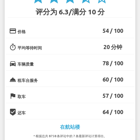
评分为 6.3/满分 10 分
credit_card
54 / 100
价格
timer
20 分钟
平均等待时间
directions_car
78 / 100
车辆质量
room_service
60 / 100
租车台服务
flag
57 / 100
取车
beenhere
64 / 100
还车
在航站楼
* 根据总共 8758 条评论中的 7 条最新评论计算得出。