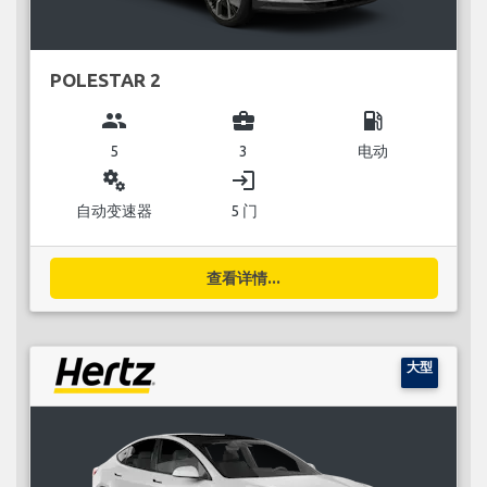
POLESTAR 2
group
business_center
local_gas_station
5
3
电动
miscellaneous_services
login
自动变速器
5 门
查看详情...
大型