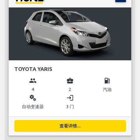
TOYOTA YARIS
group
business_center
local_gas_station
4
2
汽油
miscellaneous_services
login
自动变速器
3 门
查看详情...