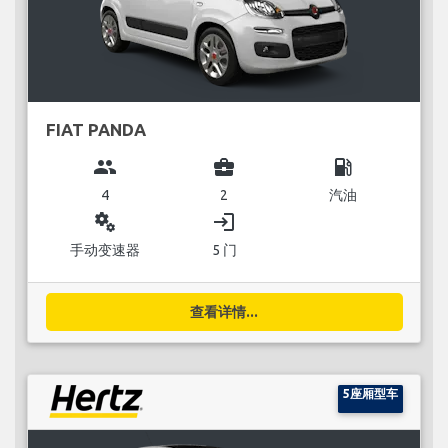
FIAT PANDA
group
business_center
local_gas_station
4
2
汽油
miscellaneous_services
login
手动变速器
5 门
查看详情...
5座厢型车