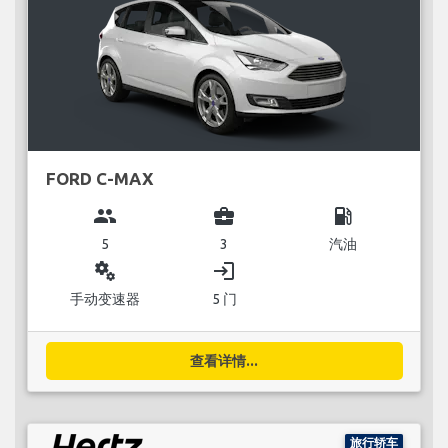
FORD C-MAX
group
business_center
local_gas_station
5
3
汽油
miscellaneous_services
login
手动变速器
5 门
查看详情...
旅行轿车