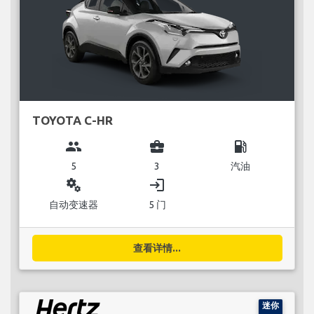
TOYOTA C-HR
group
business_center
local_gas_station
5
3
汽油
miscellaneous_services
login
自动变速器
5 门
查看详情...
迷你