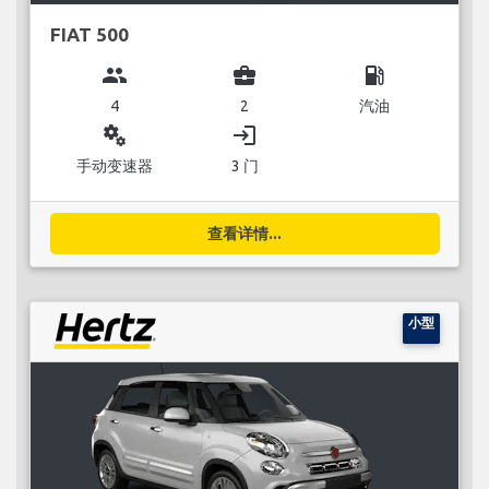
FIAT 500
group
business_center
local_gas_station
4
2
汽油
miscellaneous_services
login
手动变速器
3 门
查看详情...
小型