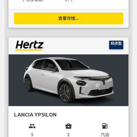
查看详情...
经济型
LANCIA YPSILON
group
business_center
local_gas_station
5
2
汽油