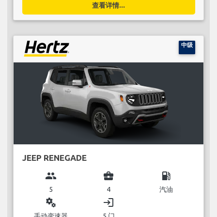
查看详情...
中级
JEEP RENEGADE
group
business_center
local_gas_station
5
4
汽油
miscellaneous_services
login
手动变速器
5 门