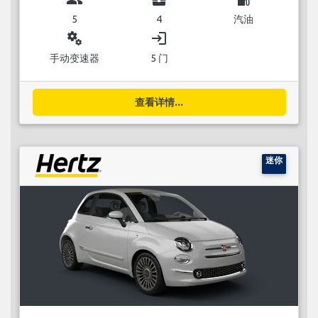
5
4
汽油
miscellaneous_services
login
手动变速器
5 门
查看详情...
迷你