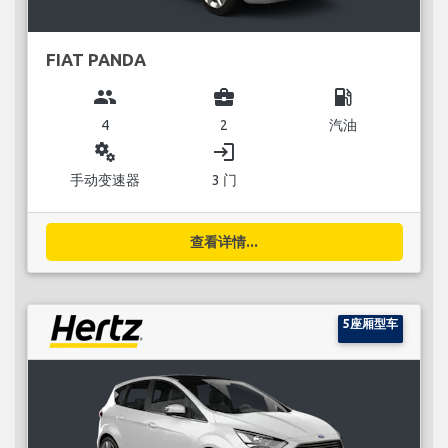
FIAT PANDA
group
business_center
local_gas_station
4
2
汽油
miscellaneous_services
login
手动变速器
3 门
查看详情...
5座厢型车