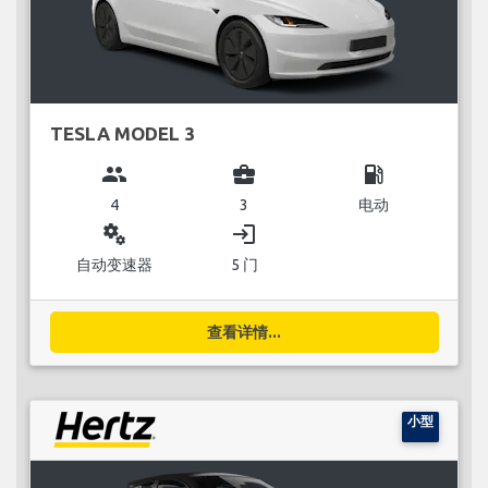
TESLA MODEL 3
group
business_center
local_gas_station
4
3
电动
miscellaneous_services
login
自动变速器
5 门
查看详情...
小型