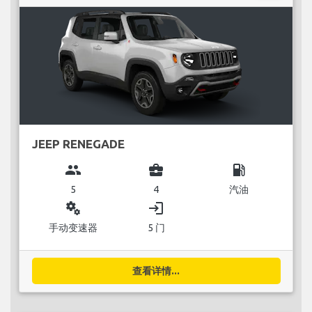
JEEP RENEGADE
group
business_center
local_gas_station
5
4
汽油
miscellaneous_services
login
手动变速器
5 门
查看详情...