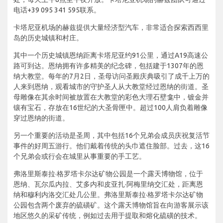
电话+39 095 341 595联系。
卡塔尼亚机场的赫兹提供大量经济型汽车，非常适合探索西西里
岛的历史城镇和村庄。
其中一个历史城镇恩纳距离卡塔尼亚约91公里，通过A19高速公
路可到达。恩纳拥有许多精美的纪念碑，包括建于1307年的恩
纳大教堂。每年的7月2日，圣母访问圣殿庆典吸引了成千上万的
人来到恩纳，观看城市的守护圣人从大教堂经过恩纳的街道。圣
母雕像在其余时间被放置在大教堂的彩色大理石壁龛中，镀金并
镶有宝石，存放在16世纪的大圣骨匣中。超过100人肩负着雕像
穿过恩纳的街道。
另一个重要的活动是圣周，其中包括16个兄弟会成员庆祝复活节
事件的好周五游行。他们戴着传统的头巾遮住脸部。过去，这16
个兄弟会或行会在城里从事重要的手工艺。
弗洛里斯泰拉·格罗塔卡尔达矿物公园是一个露天博物馆，位于
恩纳、瓦尔瓜内拉、艾多内和皮亚扎·阿梅里纳交汇处，距离恩
纳和穆利内洛交汇处几公里。弗洛里斯泰拉·格罗塔卡尔达矿物
公园包含两个废弃的硫磺矿。这个露天博物馆旨在向游客展示该
地区悠久的采矿传统，例如过去用于提取和熔化硫磺的技术。