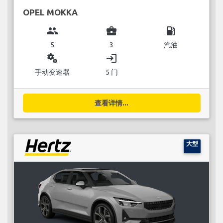
OPEL MOKKA
group
business_center
local_gas_station
5
3
汽油
miscellaneous_services
login
手动变速器
5 门
查看详情...
大型