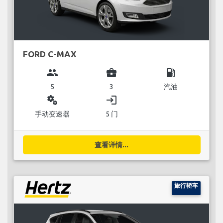
FORD C-MAX
group
business_center
local_gas_station
5
3
汽油
miscellaneous_services
login
手动变速器
5 门
查看详情...
旅行轿车