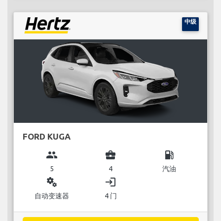
中级
FORD KUGA
group
business_center
local_gas_station
5
4
汽油
miscellaneous_services
login
自动变速器
4 门