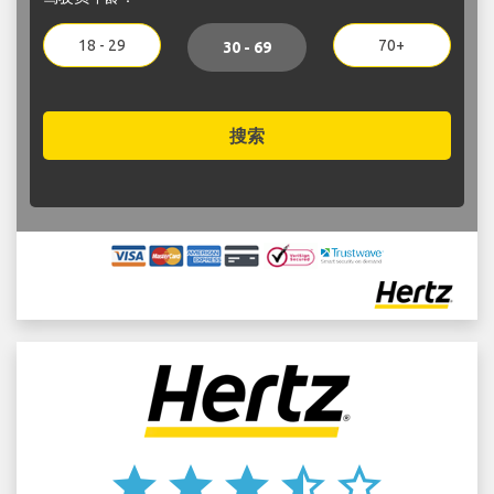
18 - 29
70+
30 - 69
搜索
star
star
star
star_half
star_border