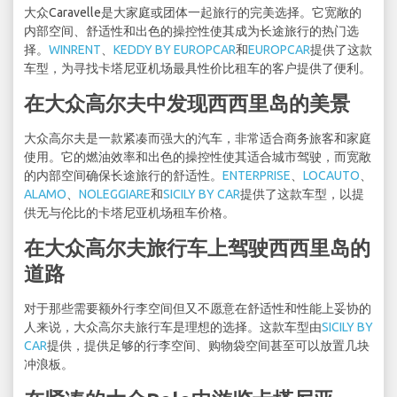
大众Caravelle是大家庭或团体一起旅行的完美选择。它宽敞的
内部空间、舒适性和出色的操控性使其成为长途旅行的热门选
择。
WINRENT
、
KEDDY BY EUROPCAR
和
EUROPCAR
提供了这款
车型，为寻找卡塔尼亚机场最具性价比租车的客户提供了便利。
在大众高尔夫中发现西西里岛的美景
大众高尔夫是一款紧凑而强大的汽车，非常适合商务旅客和家庭
使用。它的燃油效率和出色的操控性使其适合城市驾驶，而宽敞
的内部空间确保长途旅行的舒适性。
ENTERPRISE
、
LOCAUTO
、
ALAMO
、
NOLEGGIARE
和
SICILY BY CAR
提供了这款车型，以提
供无与伦比的卡塔尼亚机场租车价格。
在大众高尔夫旅行车上驾驶西西里岛的
道路
对于那些需要额外行李空间但又不愿意在舒适性和性能上妥协的
人来说，大众高尔夫旅行车是理想的选择。这款车型由
SICILY BY
CAR
提供，提供足够的行李空间、购物袋空间甚至可以放置几块
冲浪板。