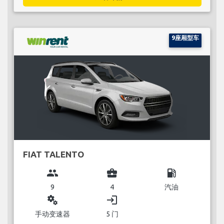
9座厢型车
FIAT TALENTO
group
business_center
local_gas_station
9
4
汽油
miscellaneous_services
login
手动变速器
5 门