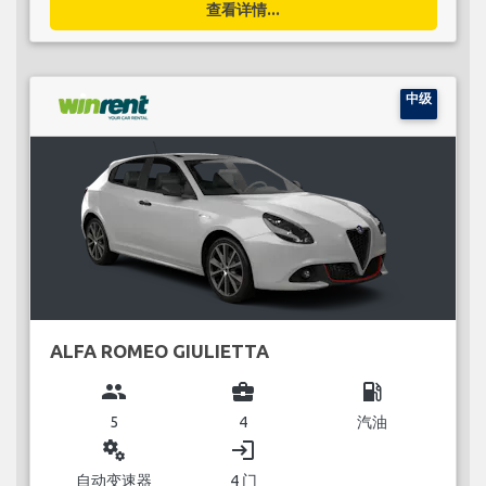
查看详情...
中级
ALFA ROMEO GIULIETTA
group
business_center
local_gas_station
5
4
汽油
miscellaneous_services
login
自动变速器
4 门