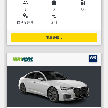
group
business_center
local_gas_station
5
5
汽油
miscellaneous_services
login
自动变速器
5 门
查看详情...
高端