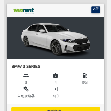
大型
BMW 3 SERIES
group
business_center
local_gas_station
5
4
柴油
miscellaneous_services
login
自动变速器
4 门