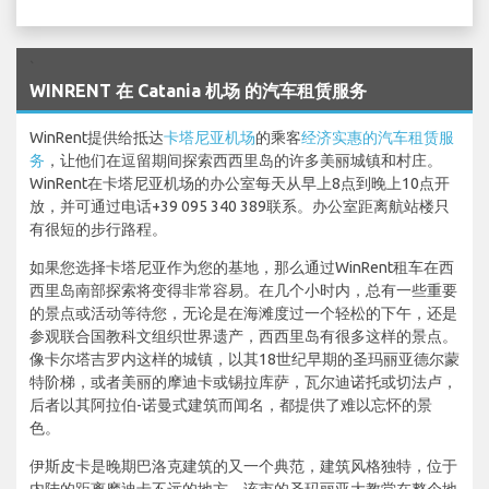
`
WINRENT 在 Catania 机场 的汽车租赁服务
WinRent提供给抵达
卡塔尼亚机场
的乘客
经济实惠的汽车租赁服
务
，让他们在逗留期间探索西西里岛的许多美丽城镇和村庄。
WinRent在卡塔尼亚机场的办公室每天从早上8点到晚上10点开
放，并可通过电话+39 095 340 389联系。办公室距离航站楼只
有很短的步行路程。
如果您选择卡塔尼亚作为您的基地，那么通过WinRent租车在西
西里岛南部探索将变得非常容易。在几个小时内，总有一些重要
的景点或活动等待您，无论是在海滩度过一个轻松的下午，还是
参观联合国教科文组织世界遗产，西西里岛有很多这样的景点。
像卡尔塔吉罗内这样的城镇，以其18世纪早期的圣玛丽亚德尔蒙
特阶梯，或者美丽的摩迪卡或锡拉库萨，瓦尔迪诺托或切法卢，
后者以其阿拉伯-诺曼式建筑而闻名，都提供了难以忘怀的景
色。
伊斯皮卡是晚期巴洛克建筑的又一个典范，建筑风格独特，位于
内陆的距离摩迪卡不远的地方。该市的圣玛丽亚大教堂在整个地