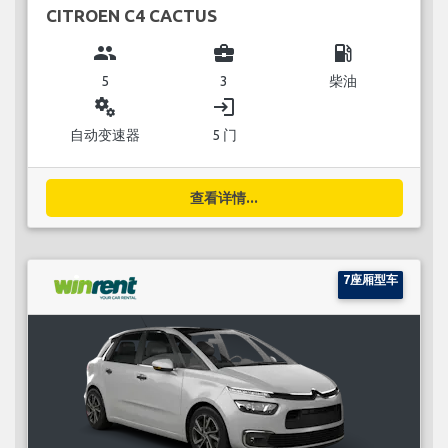
CITROEN C4 CACTUS
group
business_center
local_gas_station
5
3
柴油
miscellaneous_services
login
自动变速器
5 门
查看详情...
7座厢型车