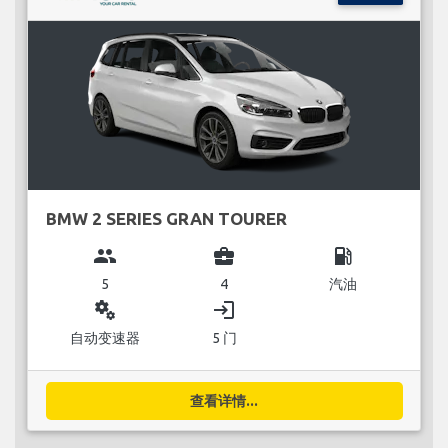
BMW 2 SERIES GRAN TOURER
group
business_center
local_gas_station
5
4
汽油
miscellaneous_services
login
自动变速器
5 门
查看详情...