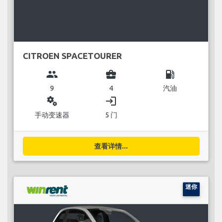
CITROEN SPACETOURER
group
business_center
local_gas_station
9
4
汽油
miscellaneous_services
login
手动变速器
5 门
查看详情...
迷你