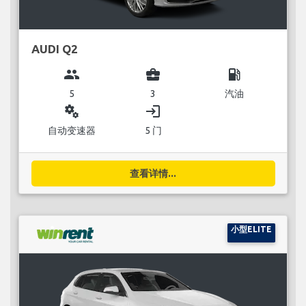
AUDI Q2
group
business_center
local_gas_station
5
3
汽油
miscellaneous_services
login
自动变速器
5 门
查看详情...
小型ELITE