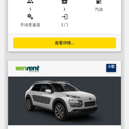
group
business_center
local_gas_station
5
3
汽油
miscellaneous_services
login
手动变速器
5 门
查看详情...
小型