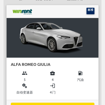
标准
ALFA ROMEO GIULIA
group
business_center
local_gas_station
5
4
汽油
miscellaneous_services
login
自动变速器
4 门