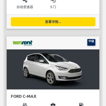
miscellaneous_services
login
自动变速器
5 门
查看详情...
中级
FORD C-MAX
group
business_center
local_gas_station