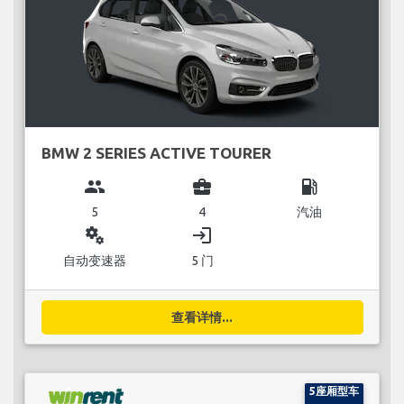
BMW 2 SERIES ACTIVE TOURER
group
business_center
local_gas_station
5
4
汽油
miscellaneous_services
login
自动变速器
5 门
查看详情...
5座厢型车