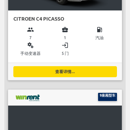
CITROEN C4 PICASSO
group
business_center
local_gas_station
7
1
汽油
miscellaneous_services
login
手动变速器
5 门
查看详情...
9座厢型车