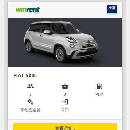
小型
FIAT 500L
group
business_center
local_gas_station
5
3
汽油
miscellaneous_services
login
手动变速器
5 门
查看详情...