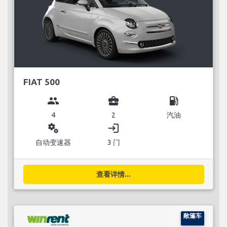
FIAT 500
group
business_center
local_gas_station
4
2
汽油
miscellaneous_services
login
自动变速器
3 门
查看详情...
敞篷车