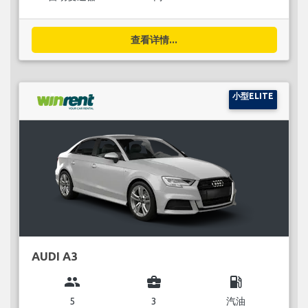
查看详情...
小型ELITE
AUDI A3
group
business_center
local_gas_station
5
3
汽油