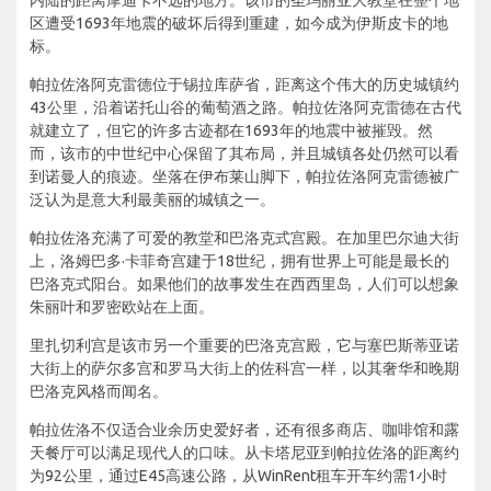
区遭受1693年地震的破坏后得到重建，如今成为伊斯皮卡的地
标。
帕拉佐洛阿克雷德位于锡拉库萨省，距离这个伟大的历史城镇约
43公里，沿着诺托山谷的葡萄酒之路。帕拉佐洛阿克雷德在古代
就建立了，但它的许多古迹都在1693年的地震中被摧毁。然
而，该市的中世纪中心保留了其布局，并且城镇各处仍然可以看
到诺曼人的痕迹。坐落在伊布莱山脚下，帕拉佐洛阿克雷德被广
泛认为是意大利最美丽的城镇之一。
帕拉佐洛充满了可爱的教堂和巴洛克式宫殿。在加里巴尔迪大街
上，洛姆巴多·卡菲奇宫建于18世纪，拥有世界上可能是最长的
巴洛克式阳台。如果他们的故事发生在西西里岛，人们可以想象
朱丽叶和罗密欧站在上面。
里扎切利宫是该市另一个重要的巴洛克宫殿，它与塞巴斯蒂亚诺
大街上的萨尔多宫和罗马大街上的佐科宫一样，以其奢华和晚期
巴洛克风格而闻名。
帕拉佐洛不仅适合业余历史爱好者，还有很多商店、咖啡馆和露
天餐厅可以满足现代人的口味。从卡塔尼亚到帕拉佐洛的距离约
为92公里，通过E45高速公路，从WinRent租车开车约需1小时