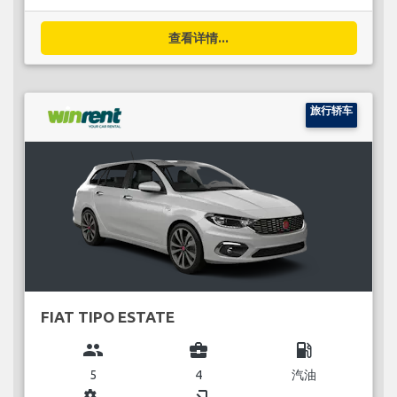
查看详情...
旅行轿车
FIAT TIPO ESTATE
group
business_center
local_gas_station
5
4
汽油