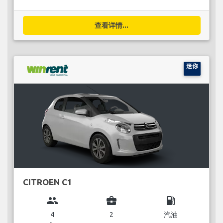
查看详情...
迷你
CITROEN C1
group
business_center
local_gas_station
4
2
汽油