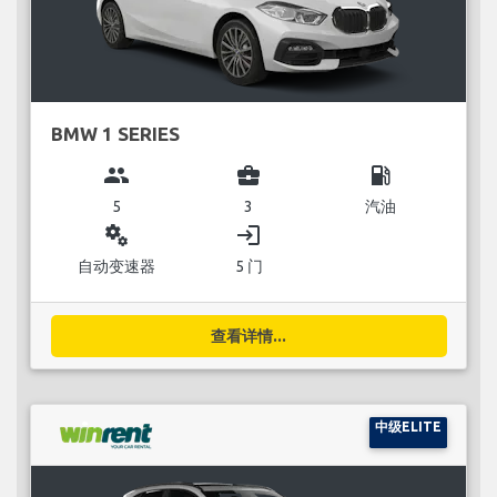
BMW 1 SERIES
group
business_center
local_gas_station
5
3
汽油
miscellaneous_services
login
自动变速器
5 门
查看详情...
中级ELITE