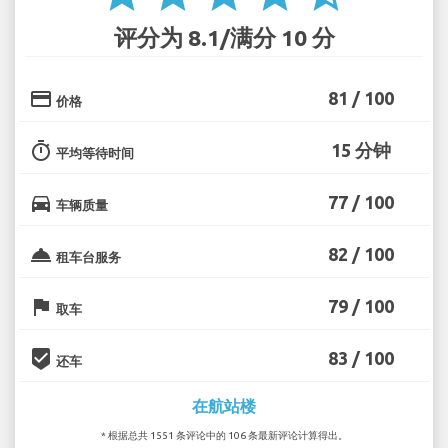
评分为 8.1/满分 10 分
credit_card
81 / 100
价格
timer
15 分钟
平均等待时间
directions_car
77 / 100
车辆质量
room_service
82 / 100
租车台服务
flag
79 / 100
取车
beenhere
83 / 100
还车
在航站楼
* 根据总共 1551 条评论中的 106 条最新评论计算得出。