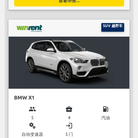
查看详情...
SUV 越野车
BMW X1
group
business_center
local_gas_station
5
4
汽油
miscellaneous_services
login
自动变速器
5 门