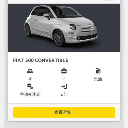
FIAT 500 CONVERTIBLE
group
business_center
local_gas_station
4
1
汽油
miscellaneous_services
login
手动变速器
2 门
查看详情...