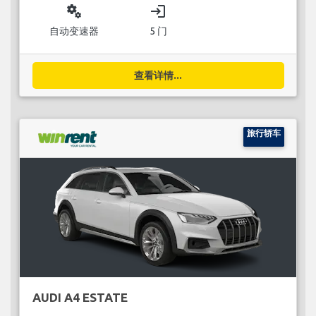
miscellaneous_services
login
自动变速器
5 门
查看详情...
旅行轿车
AUDI A4 ESTATE