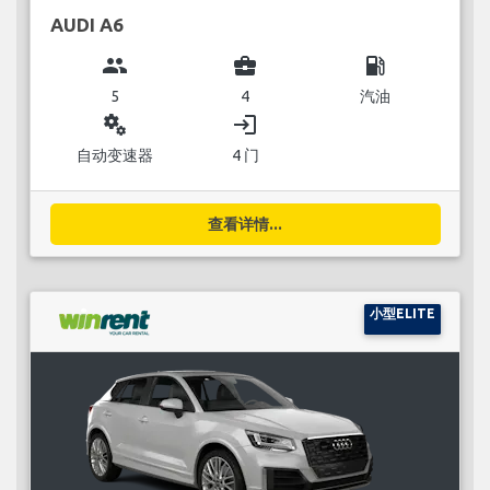
AUDI A6
group
business_center
local_gas_station
5
4
汽油
miscellaneous_services
login
自动变速器
4 门
查看详情...
小型ELITE