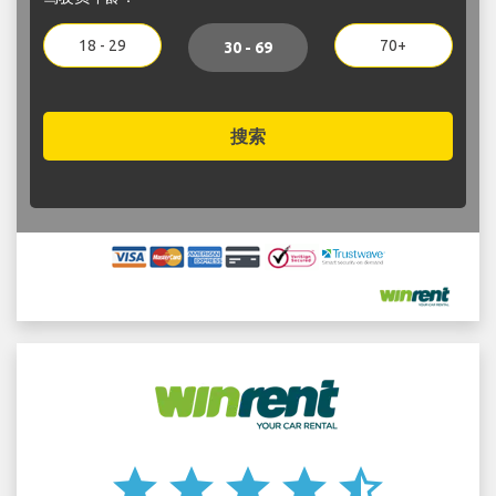
18 - 29
70+
30 - 69
搜索
star
star
star
star
star_half