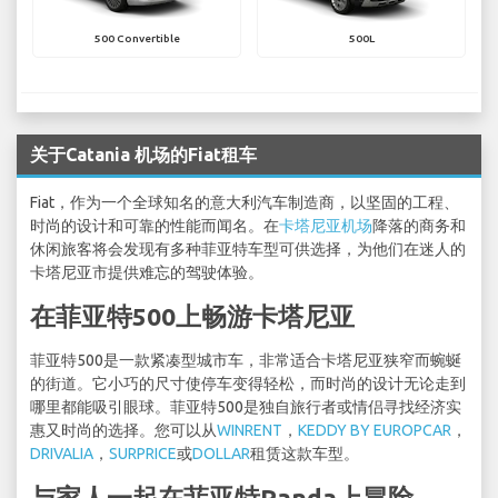
500 Convertible
500L
关于Catania 机场的Fiat租车
Fiat，作为一个全球知名的意大利汽车制造商，以坚固的工程、
时尚的设计和可靠的性能而闻名。在
卡塔尼亚机场
降落的商务和
休闲旅客将会发现有多种菲亚特车型可供选择，为他们在迷人的
卡塔尼亚市提供难忘的驾驶体验。
在菲亚特500上畅游卡塔尼亚
菲亚特500是一款紧凑型城市车，非常适合卡塔尼亚狭窄而蜿蜒
的街道。它小巧的尺寸使停车变得轻松，而时尚的设计无论走到
哪里都能吸引眼球。菲亚特500是独自旅行者或情侣寻找经济实
惠又时尚的选择。您可以从
WINRENT
，
KEDDY BY EUROPCAR
，
DRIVALIA
，
SURPRICE
或
DOLLAR
租赁这款车型。
与家人一起在菲亚特Panda上冒险