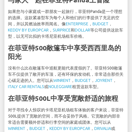
如果您与小家庭或一群朋友一起旅行，菲亚特Panda是一个理想
的选择。这款紧凑型车为每个人和他们的行李提供了充足的空
间，并以其燃油效率而闻名。像
ENTERPRISE
，
BUDGET
，
KEDDY BY EUROPCAR
，
SURPRICE
和
DOLLAR
等公司提供这款车
型，以无可比拟的卡塔尼亚机场租车价格。
在菲亚特500敞篷车中享受西西里岛的
阳光
没有什么比在敞篷车中巡航更能代表度假的了。菲亚特500敞篷
车不仅提供了敞开的车顶，还有环保的发动机，非常适合那些关
心碳足迹的人。您可以从
WINRENT
，
BUDGET
，
JOYRENT
，
ITALY CAR RENTALS
或
NOLEGGIARE
租赁这款车型。
在菲亚特500L中享受宽敞舒适的旅程
对于寻找令人惊叹的卡塔尼亚机场租车体验的客户来说，菲亚特
500L提供了宽敞的空间，而不会妥协于风格。它宽敞的内部非
常适合需要额外舒适和行李空间的家庭或团体。您可以从
WINRENT
，
BUDGET
，
KEDDY BY EUROPCAR
，
DRIVALIA
或