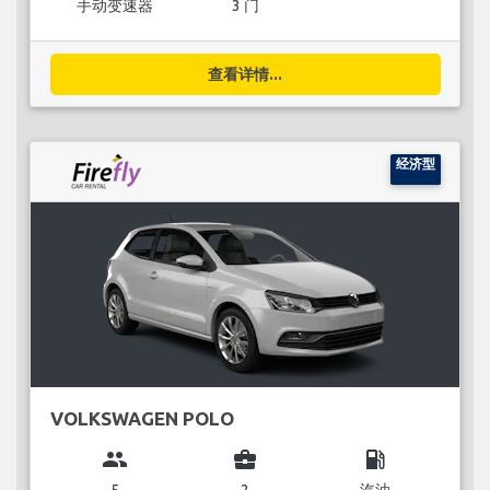
手动变速器
3 门
查看详情...
经济型
VOLKSWAGEN POLO
group
business_center
local_gas_station
5
2
汽油