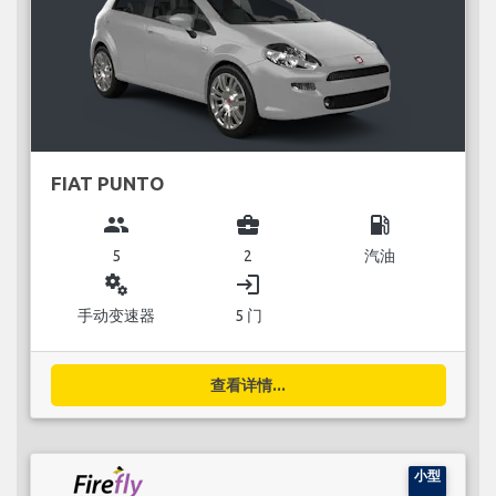
FIAT PUNTO
group
business_center
local_gas_station
5
2
汽油
miscellaneous_services
login
手动变速器
5 门
查看详情...
小型