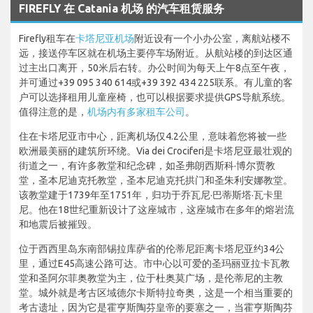
FIREFLY 在 Catania 机场 的汽车租赁服务
Firefly租车在
卡塔尼亚机场
附近设有一个小办公室，离航站楼不
远，接送停车区就在机场主要停车场附近。从航站楼的到达区通
过主出口离开，50米后右转。办公时间为每天上午8点至午夜，
并可通过+39 095 340 614或+39 392 434 225联系。有儿童的客
户可以选择租用儿童座椅，也可以根据要求提供GPS导航系统。
值得注意的是，
机场内有多家租车公司
。
住在卡塔尼亚市中心，距离机场仅4.2公里，意味着您将被一些
欧洲最美丽的建筑所环绕。Via dei Crociferi是卡塔尼亚最壮观的
街道之一，有许多教堂和纪念碑，如圣弗朗西斯科·博尔贾教
堂，圣本尼迪克托教堂，圣本尼迪克托拱门和圣朱利安娜教堂。
该教堂建于1739年至1751年，归功于乔瓦尼·巴蒂斯塔·瓦卡里
尼。他在18世纪重新设计了这座城市，这座城市在多年的熔岩流
和地震后被摧毁。
位于西西里岛东南部锡拉库萨省的伦蒂尼距离卡塔尼亚约34公
里，通过E45高速公路可达。市中心以可爱的圣玛丽亚拉卡瓦教
堂和圣阿尔菲奥教堂为主，位于杜奥莫广场，是伦蒂尼的主教
堂。城外就是考古区域德尔卡斯特拉奇奥，这是一个相当重要的
考古遗址，因为它是霍亨斯陶芬皇帝的要塞之一，当霍亨斯陶芬