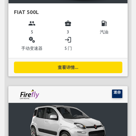
FIAT 500L
group
business_center
local_gas_station
5
3
汽油
miscellaneous_services
login
手动变速器
5 门
查看详情...
迷你