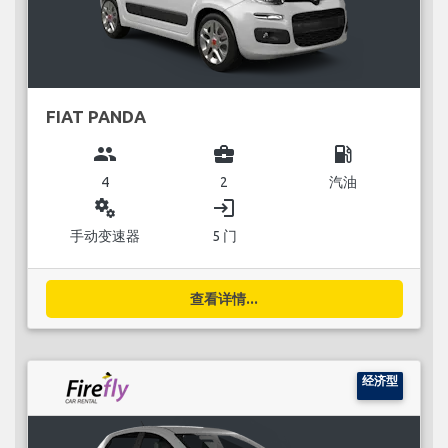
FIAT PANDA
group
business_center
local_gas_station
4
2
汽油
miscellaneous_services
login
手动变速器
5 门
查看详情...
经济型