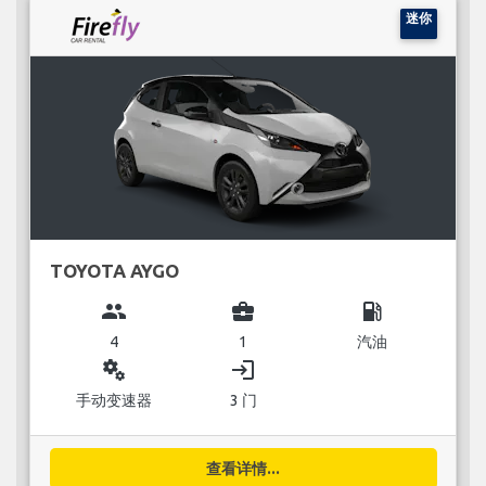
迷你
TOYOTA AYGO
group
business_center
local_gas_station
4
1
汽油
miscellaneous_services
login
手动变速器
3 门
查看详情...