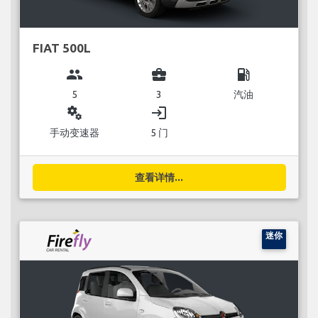
FIAT 500L
group
business_center
local_gas_station
5
3
汽油
miscellaneous_services
login
手动变速器
5 门
查看详情...
迷你