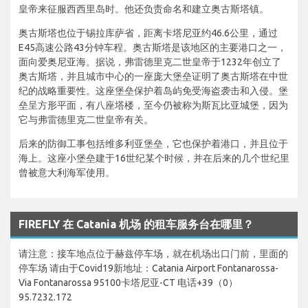
皇帝来征服西西里岛时。他还负责命名和建立奥古斯塔镇。
奥古斯塔也位于锡拉库萨省，距离卡塔尼亚约46.6公里，通过
E45高速公路43分钟车程。奥古斯塔是该地区的主要港口之一，
面向爱奥尼亚海。据说，弗雷德里克二世皇帝于1232年创立了
奥古斯塔，并且城市中心的一座庞大堡垒证明了奥古斯塔在中世
纪的战略重要性。这座堡垒保护着岛屿免受海盗袭击和入侵。堡
垒呈方形平面，有八座塔楼，至今仍被称为斯瓦比亚城堡，因为
它与弗雷德里克二世皇帝有关。
后来的防御工事包括维多利亚堡垒，它也保护着港口，并且位于
海上。这座小堡垒建于16世纪某个时候，并在后来的几个世纪里
曾被意大利海军使用。
FIREFLY 在 Catania 机场 的租车服务台在哪里？
请注意：接车地点位于赫兹停车场，就在机场出口门前，里面的
停车场 请由于Covid19新地址：Catania Airport Fontanarossa-
Via Fontanarossa 95100卡塔尼亚-CT 电话+39（0）
95.7232.172