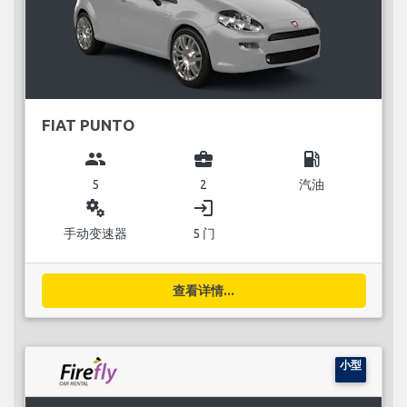
FIAT PUNTO
group
business_center
local_gas_station
5
2
汽油
miscellaneous_services
login
手动变速器
5 门
查看详情...
小型