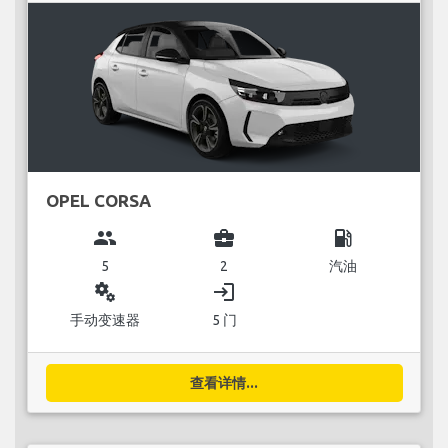
OPEL CORSA
group
business_center
local_gas_station
5
2
汽油
miscellaneous_services
login
手动变速器
5 门
查看详情...