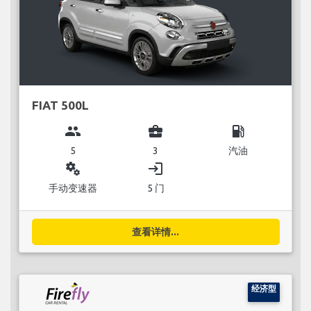
FIAT 500L
group
business_center
local_gas_station
5
3
汽油
miscellaneous_services
login
手动变速器
5 门
查看详情...
经济型