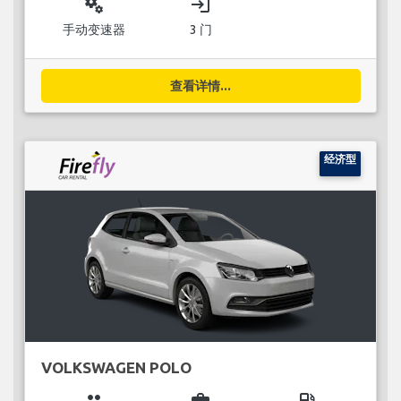
miscellaneous_services
login
手动变速器
3 门
查看详情...
经济型
VOLKSWAGEN POLO
group
business_center
local_gas_station