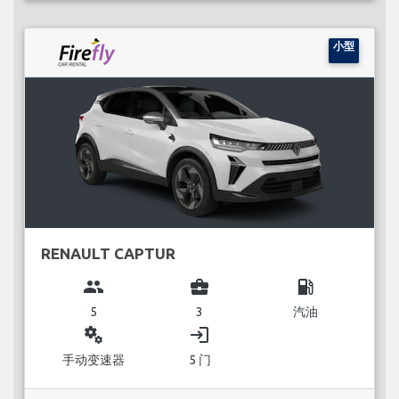
小型
RENAULT CAPTUR
group
business_center
local_gas_station
5
3
汽油
miscellaneous_services
login
手动变速器
5 门