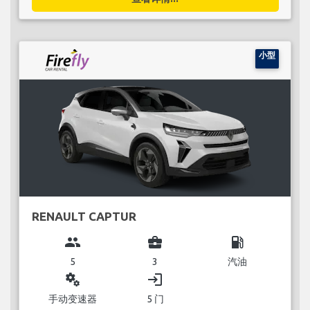
小型
RENAULT CAPTUR
group
business_center
local_gas_station
5
3
汽油
miscellaneous_services
login
手动变速器
5 门