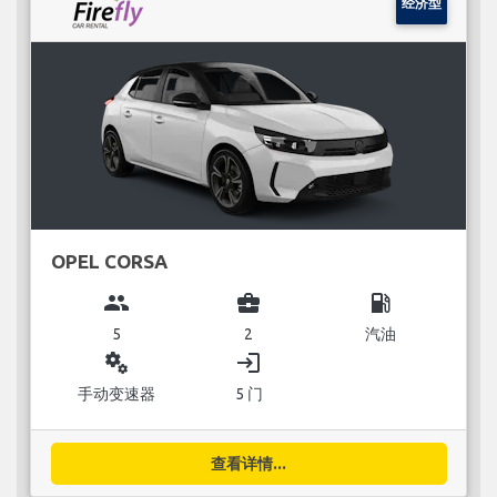
经济型
OPEL CORSA
group
business_center
local_gas_station
5
2
汽油
miscellaneous_services
login
手动变速器
5 门
查看详情...