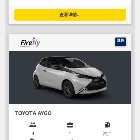
查看详情...
迷你
TOYOTA AYGO
group
business_center
local_gas_station
4
1
汽油