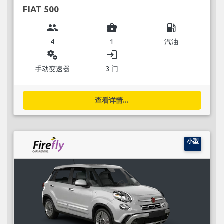
FIAT 500
group
business_center
local_gas_station
4
1
汽油
miscellaneous_services
login
手动变速器
3 门
查看详情...
小型