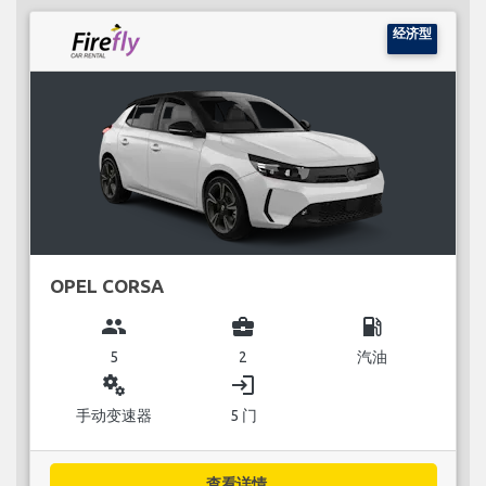
经济型
OPEL CORSA
group
business_center
local_gas_station
5
2
汽油
miscellaneous_services
login
手动变速器
5 门
查看详情...