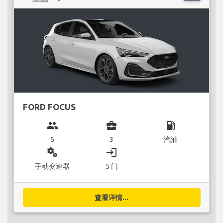
FORD FOCUS
group
business_center
local_gas_station
5
3
汽油
miscellaneous_services
login
手动变速器
5 门
查看详情...