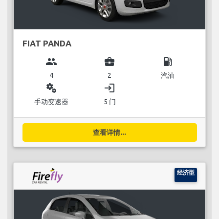
FIAT PANDA
group
business_center
local_gas_station
4
2
汽油
miscellaneous_services
login
手动变速器
5 门
查看详情...
经济型