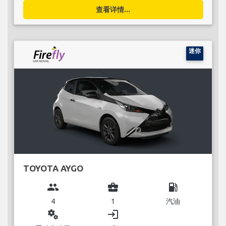
查看详情...
迷你
TOYOTA AYGO
group
business_center
local_gas_station
4
1
汽油
miscellaneous_services
login