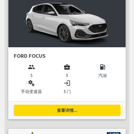
FORD FOCUS
group
business_center
local_gas_station
5
3
汽油
miscellaneous_services
login
手动变速器
5 门
查看详情...