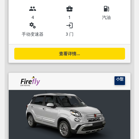
group
business_center
local_gas_station
4
1
汽油
miscellaneous_services
login
手动变速器
3 门
查看详情...
小型