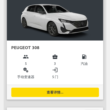
PEUGEOT 308
group
business_center
local_gas_station
5
3
汽油
miscellaneous_services
login
手动变速器
5 门
查看详情...