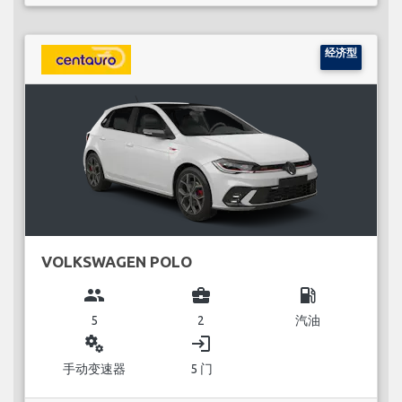
经济型
VOLKSWAGEN POLO
group
business_center
local_gas_station
5
2
汽油
miscellaneous_services
login
手动变速器
5 门