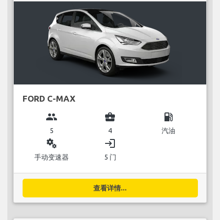
FORD C-MAX
group
business_center
local_gas_station
5
4
汽油
miscellaneous_services
login
手动变速器
5 门
查看详情...