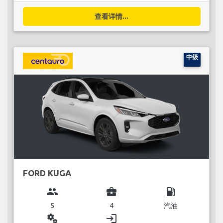
查看详情...
中级
FORD KUGA
group
business_center
local_gas_station
5
4
汽油
miscellaneous_services
login