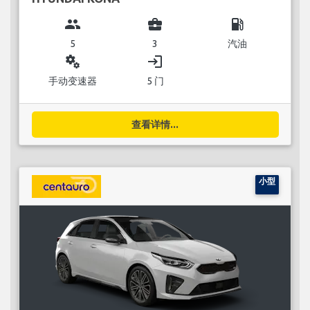
group
business_center
local_gas_station
5
3
汽油
miscellaneous_services
login
手动变速器
5 门
查看详情...
小型