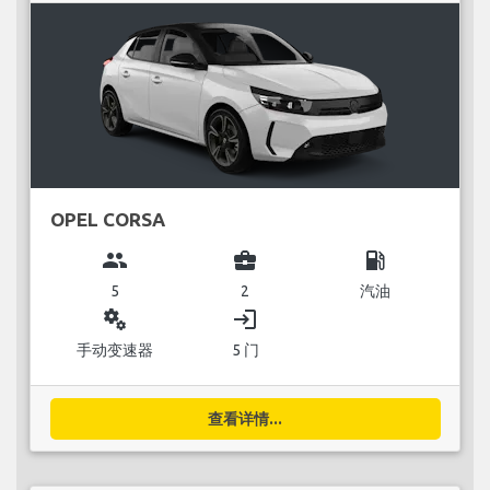
OPEL CORSA
group
business_center
local_gas_station
5
2
汽油
miscellaneous_services
login
手动变速器
5 门
查看详情...