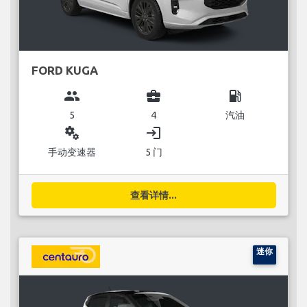
FORD KUGA
group
business_center
local_gas_station
5
4
汽油
miscellaneous_services
login
手动变速器
5 门
查看详情...
迷你