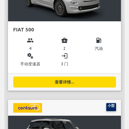
FIAT 500
group
business_center
local_gas_station
4
2
汽油
miscellaneous_services
login
手动变速器
3 门
查看详情...
小型