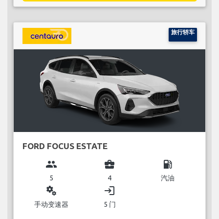
旅行轿车
FORD FOCUS ESTATE
group
business_center
local_gas_station
5
4
汽油
miscellaneous_services
login
手动变速器
5 门