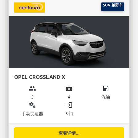
SUV 越野车
OPEL CROSSLAND X
group
business_center
local_gas_station
5
4
汽油
miscellaneous_services
login
手动变速器
5 门
查看详情...