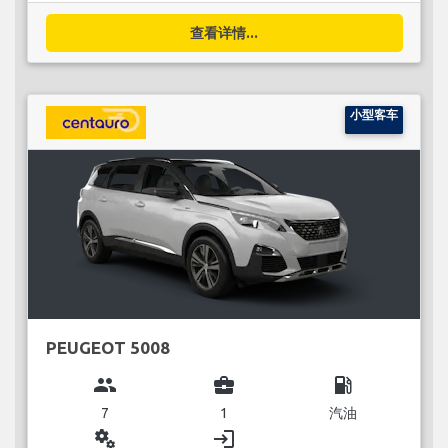
查看详情...
小型客车
PEUGEOT 5008
group
business_center
local_gas_station
7
1
汽油
miscellaneous_services
login