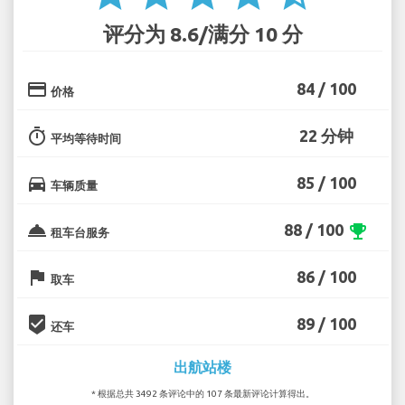
评分为 8.6/满分 10 分
credit_card
84 / 100
价格
timer
22 分钟
平均等待时间
directions_car
85 / 100
车辆质量
room_service
88 / 100
emoji_events
租车台服务
flag
86 / 100
取车
beenhere
89 / 100
还车
出航站楼
* 根据总共 3492 条评论中的 107 条最新评论计算得出。