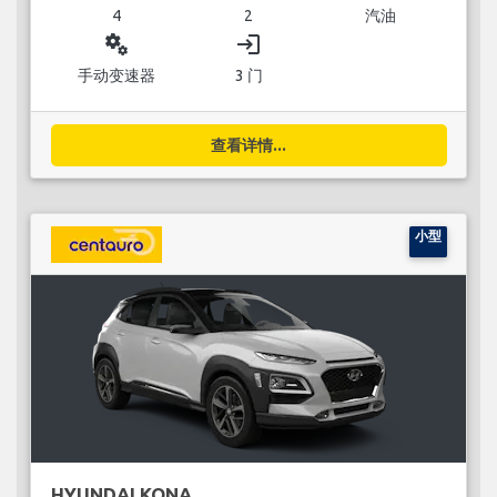
4
2
汽油
miscellaneous_services
login
手动变速器
3 门
查看详情...
小型
HYUNDAI KONA