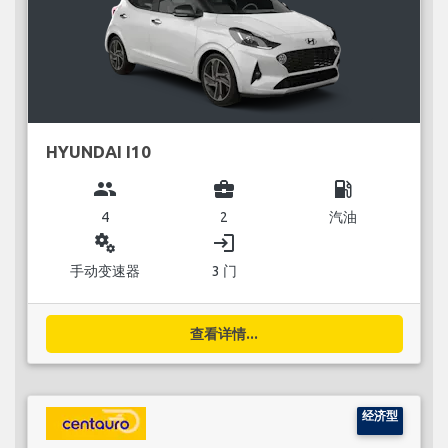
HYUNDAI I10
group
business_center
local_gas_station
4
2
汽油
miscellaneous_services
login
手动变速器
3 门
查看详情...
经济型