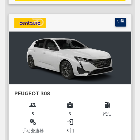
小型
PEUGEOT 308
group
business_center
local_gas_station
5
3
汽油
miscellaneous_services
login
手动变速器
5 门