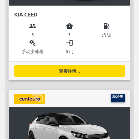
KIA CEED
group
business_center
local_gas_station
5
3
汽油
miscellaneous_services
login
手动变速器
5 门
查看详情...
经济型