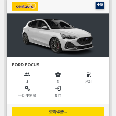
小型
FORD FOCUS
group
business_center
local_gas_station
5
3
汽油
miscellaneous_services
login
手动变速器
5 门
查看详情...