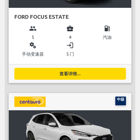
FORD FOCUS ESTATE
group
business_center
local_gas_station
5
4
汽油
miscellaneous_services
login
手动变速器
5 门
查看详情...
中级