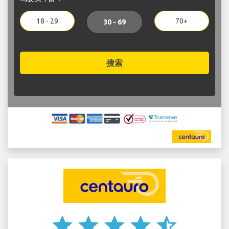
18 - 29
70+
30 - 69
搜索
star
star
star
star
star_half