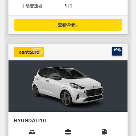
手动变速器
5 门
查看详情...
迷你
HYUNDAI I10
group
business_center
local_gas_station