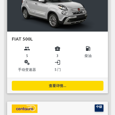
FIAT 500L
group
business_center
local_gas_station
5
3
柴油
miscellaneous_services
login
手动变速器
5 门
查看详情...
中级