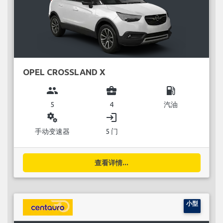
OPEL CROSSLAND X
group
business_center
local_gas_station
5
4
汽油
miscellaneous_services
login
手动变速器
5 门
查看详情...
小型