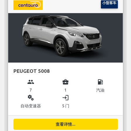
小型客车
PEUGEOT 5008
group
business_center
local_gas_station
7
1
汽油
miscellaneous_services
login
自动变速器
5 门
查看详情...