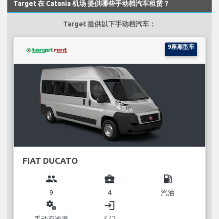
Target 在 Catania 机场 提供哪些手动档汽车租赁？
Target 提供以下手动档汽车：
9座厢型车
FIAT DUCATO
group
business_center
local_gas_station
9
4
汽油
miscellaneous_services
login