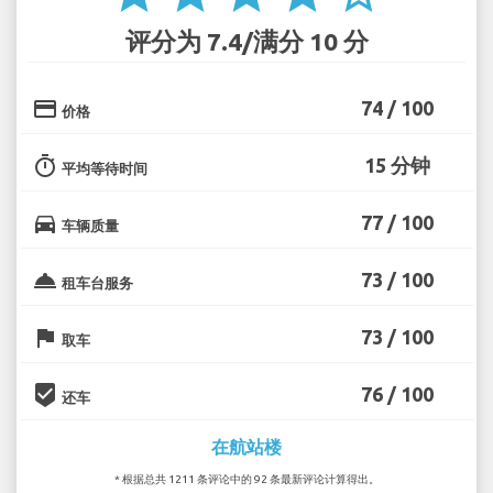
评分为 7.4/满分 10 分
credit_card
74 / 100
价格
timer
15 分钟
平均等待时间
directions_car
77 / 100
车辆质量
room_service
73 / 100
租车台服务
flag
73 / 100
取车
beenhere
76 / 100
还车
在航站楼
* 根据总共 1211 条评论中的 92 条最新评论计算得出。