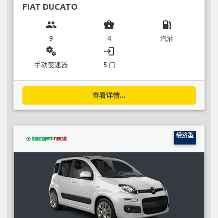
FIAT DUCATO
group
business_center
local_gas_station
9
4
汽油
miscellaneous_services
login
手动变速器
5 门
查看详情...
经济型