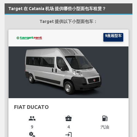
Target 在 Catania 机场 提供哪些小型面包车租赁？
Target 提供以下小型面包车：
9座厢型车
FIAT DUCATO
group
business_center
local_gas_station
9
4
汽油
miscellaneous_services
login