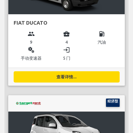
FIAT DUCATO
group
business_center
local_gas_station
9
4
汽油
miscellaneous_services
login
手动变速器
5 门
查看详情...
经济型