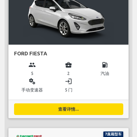
FORD FIESTA
group
business_center
local_gas_station
5
2
汽油
miscellaneous_services
login
手动变速器
5 门
查看详情...
7座厢型车