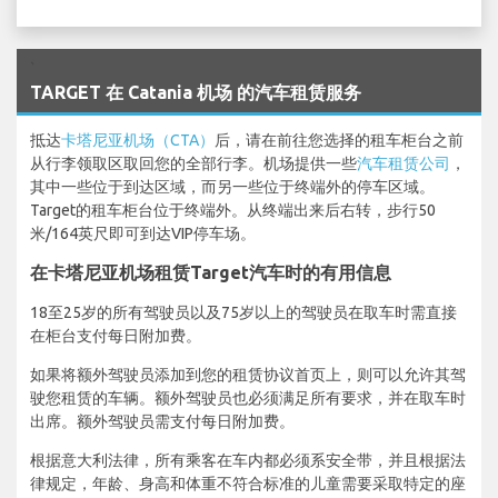
`
TARGET 在 Catania 机场 的汽车租赁服务
抵达
卡塔尼亚机场（CTA）
后，请在前往您选择的租车柜台之前
从行李领取区取回您的全部行李。机场提供一些
汽车租赁公司
，
其中一些位于到达区域，而另一些位于终端外的停车区域。
Target的租车柜台位于终端外。从终端出来后右转，步行50
米/164英尺即可到达VIP停车场。
在卡塔尼亚机场租赁Target汽车时的有用信息
18至25岁的所有驾驶员以及75岁以上的驾驶员在取车时需直接
在柜台支付每日附加费。
如果将额外驾驶员添加到您的租赁协议首页上，则可以允许其驾
驶您租赁的车辆。额外驾驶员也必须满足所有要求，并在取车时
出席。额外驾驶员需支付每日附加费。
根据意大利法律，所有乘客在车内都必须系安全带，并且根据法
律规定，年龄、身高和体重不符合标准的儿童需要采取特定的座