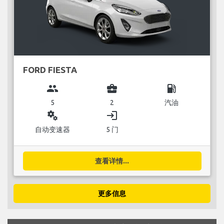
FORD FIESTA
group
business_center
local_gas_station
5
2
汽油
miscellaneous_services
login
自动变速器
5 门
查看详情...
更多信息