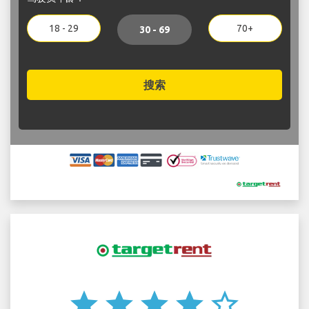
18 - 29
70+
30 - 69
搜索
star
star
star
star
star_border