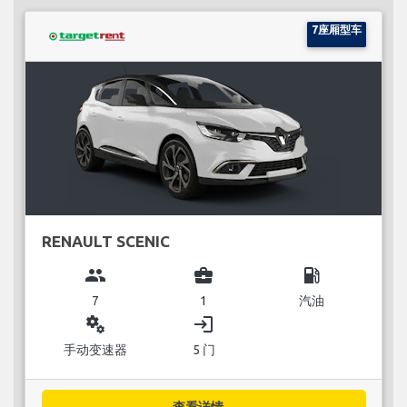
7座厢型车
RENAULT SCENIC
group
business_center
local_gas_station
7
1
汽油
miscellaneous_services
login
手动变速器
5 门
查看详情...