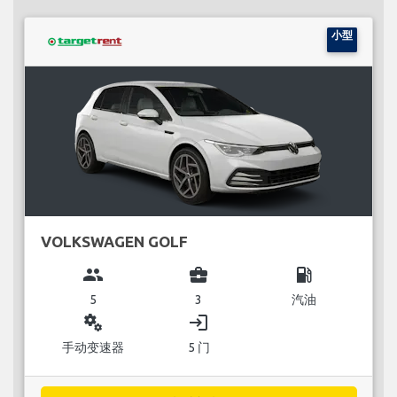
小型
VOLKSWAGEN GOLF
group
business_center
local_gas_station
5
3
汽油
miscellaneous_services
login
手动变速器
5 门