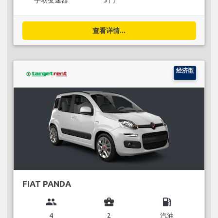
手动变速器
5 门
查看详情...
经济型
FIAT PANDA
group
business_center
local_gas_station
4
2
汽油