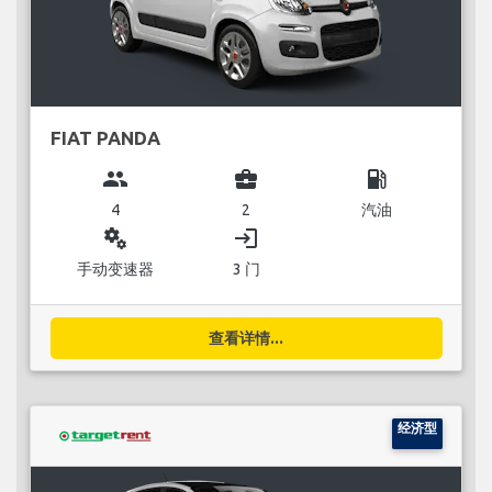
FIAT PANDA
group
business_center
local_gas_station
4
2
汽油
miscellaneous_services
login
手动变速器
3 门
查看详情...
经济型