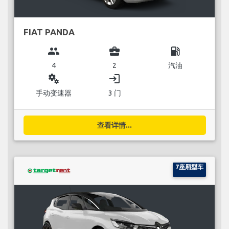
FIAT PANDA
group
business_center
local_gas_station
4
2
汽油
miscellaneous_services
login
手动变速器
3 门
查看详情...
7座厢型车