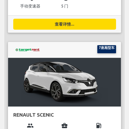
手动变速器
5 门
查看详情...
7座厢型车
RENAULT SCENIC
group
business_center
local_gas_station