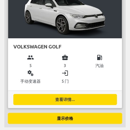
VOLKSWAGEN GOLF
group
business_center
local_gas_station
5
3
汽油
miscellaneous_services
login
手动变速器
5 门
查看详情...
显示价格