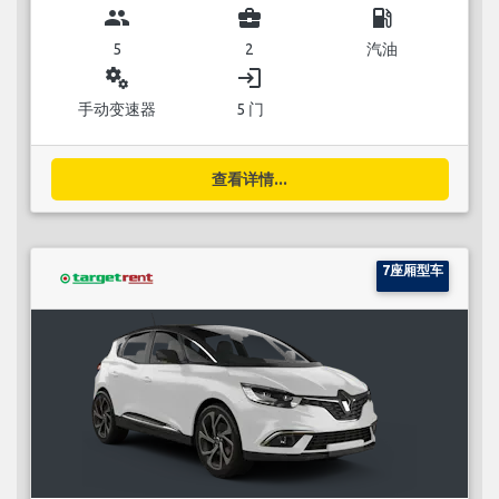
group
business_center
local_gas_station
5
2
汽油
miscellaneous_services
login
手动变速器
5 门
查看详情...
7座厢型车