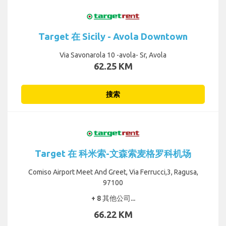
Target 在 Sicily - Avola Downtown
Via Savonarola 10 -avola- Sr, Avola
62.25 KM
搜索
Target 在 科米索-文森索麦格罗科机场
Comiso Airport Meet And Greet, Via Ferrucci,3, Ragusa,
97100
+ 8 其他公司...
66.22 KM