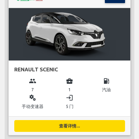
RENAULT SCENIC
group
business_center
local_gas_station
7
1
汽油
miscellaneous_services
login
手动变速器
5 门
查看详情...