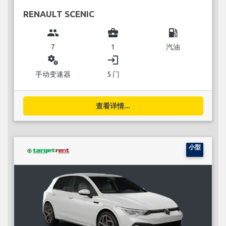
RENAULT SCENIC
group
business_center
local_gas_station
7
1
汽油
miscellaneous_services
login
手动变速器
5 门
查看详情...
小型