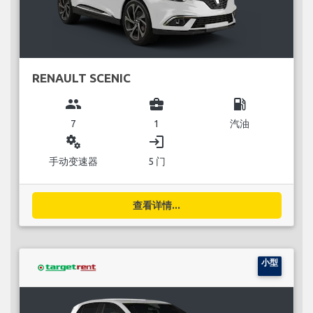
RENAULT SCENIC
group
business_center
local_gas_station
7
1
汽油
miscellaneous_services
login
手动变速器
5 门
查看详情...
小型