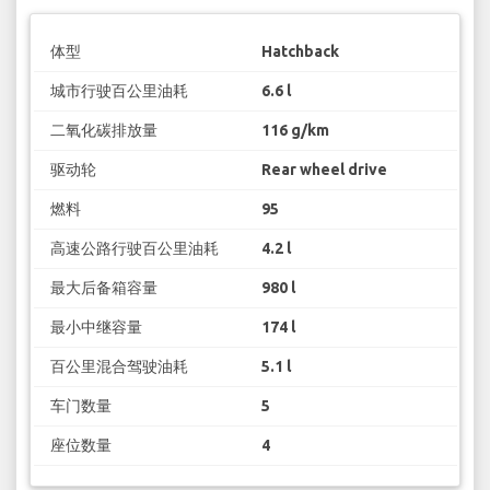
体型
Hatchback
城市行驶百公里油耗
6.6 l
二氧化碳排放量
116 g/km
驱动轮
Rear wheel drive
燃料
95
高速公路行驶百公里油耗
4.2 l
最大后备箱容量
980 l
最小中继容量
174 l
百公里混合驾驶油耗
5.1 l
车门数量
5
座位数量
4