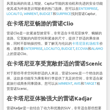
风景如画的街道上驾驶。Captur节能的发动机和先进的安全功能
使其成为环保意识驾驶者的热门选择。您可以在
ENTERPRISE
,
LOCAUTO
,
WINRENT
,
BUDGET
和
SURPRICE
找到雷诺Captur。
在卡塔尼亚畅游的雷诺Clio
雷诺Clio是一款紧凑型掀背车，非常适合卡塔尼亚狭窄、蜿蜒的
道路。它宽敞的内部空间和紧凑的尺寸，提供了舒适的乘坐体
验，同时不影响操控性。要了解无与伦比的
卡塔尼亚机场租车
价
格，请查看
ENTERPRISE
,
LOCAUTO
,
BUDGET
,
ECOVIA
和
ALAMO
上的雷诺Clio。
在卡塔尼亚享受宽敞舒适的雷诺Scenic
对于那些寻求空间和舒适的人来说，雷诺Scenic是一个绝佳的选
择。这款多功能车为乘客和行李提供了充足的空间，非常适合家
庭旅行或商务同事团体。您可以从
WINRENT
,
AVIS
和
TARGET
租
赁雷诺Scenic。
在卡塔尼亚体验强大的雷诺Kadjar
雷诺Kadjar是一款结合了动力和优雅的SUV，非常适合那些想要