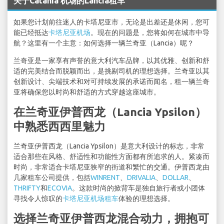
关于Catania 机场的Lancia租车
如果您计划前往迷人的卡塔尼亚市，无论是出差还是休闲，您可
能已经抵达
卡塔尼亚机场
。现在的问题是，您将如何在城市中导
航？这里有一个主意：如何选择一辆兰奇亚（Lancia）呢？
兰奇亚是一家享有声誉的意大利汽车品牌，以其优雅、创新和舒
适的完美结合而脱颖而出，是挑剔司机的理想选择。兰奇亚以其
创新设计、尖端技术和对可持续发展的承诺而闻名，租一辆兰奇
亚将确保您以时尚和舒适的方式穿越这座城市。
在兰奇亚伊普西龙（Lancia Ypsilon）
中熟悉西西里魅力
兰奇亚伊普西龙（Lancia Ypsilon）是意大利设计的标志，非常
适合那些在风格、舒适性和功能性方面都有所追求的人。紧凑而
时尚，非常适合卡塔尼亚狭窄的街道和繁忙的交通。伊普西龙由
几家租车公司提供，包括
WINRENT
、
DRIVALIA
、
DOLLAR
、
THRIFTY
和
ECOVIA
。这款时尚的掀背车是独自旅行者或小团体
寻找令人惊叹的
卡塔尼亚机场租车
体验的理想选择。
选择兰奇亚伊普西龙混合动力，拥抱可