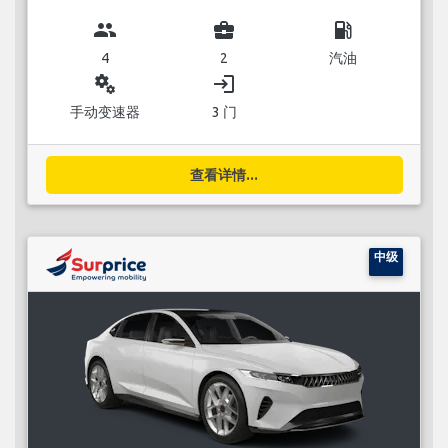
group
business_center
local_gas_station
4
2
汽油
miscellaneous_services
login
手动变速器
3 门
查看详情...
中级