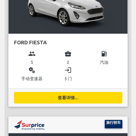
FORD FIESTA
group
business_center
local_gas_station
5
2
汽油
miscellaneous_services
login
手动变速器
5 门
查看详情...
旅行轿车