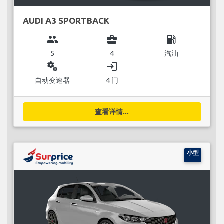
AUDI A3 SPORTBACK
group
business_center
local_gas_station
5
4
汽油
miscellaneous_services
login
自动变速器
4 门
查看详情...
小型