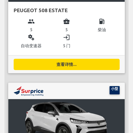
PEUGEOT 508 ESTATE
group
business_center
local_gas_station
5
5
柴油
miscellaneous_services
login
自动变速器
5 门
查看详情...
小型