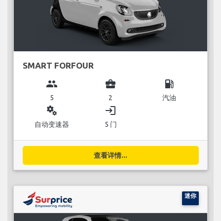
SMART FORFOUR
group
business_center
local_gas_station
5
2
汽油
miscellaneous_services
login
自动变速器
5 门
查看详情...
迷你