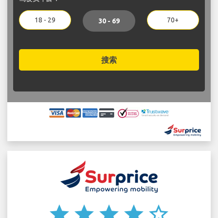
18 - 29
70+
30 - 69
搜索
star
star
star
star
star_border