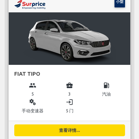
小型
FIAT TIPO
group
business_center
local_gas_station
5
3
汽油
miscellaneous_services
login
手动变速器
5 门
查看详情...