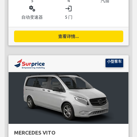
5
4
汽油
miscellaneous_services
login
自动变速器
5 门
查看详情...
小型客车
MERCEDES VITO