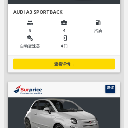
AUDI A3 SPORTBACK
group
business_center
local_gas_station
5
4
汽油
miscellaneous_services
login
自动变速器
4 门
查看详情...
迷你