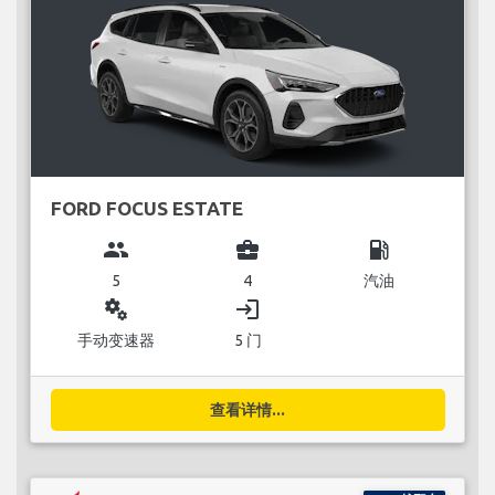
FORD FOCUS ESTATE
group
business_center
local_gas_station
5
4
汽油
miscellaneous_services
login
手动变速器
5 门
查看详情...