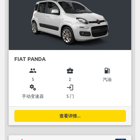
FIAT PANDA
group
business_center
local_gas_station
5
2
汽油
miscellaneous_services
login
手动变速器
5 门
查看详情...