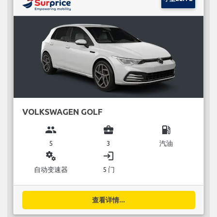
VOLKSWAGEN GOLF
group
business_center
local_gas_station
5
3
汽油
miscellaneous_services
login
自动变速器
5 门
查看详情...