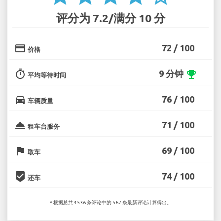
评分为 7.2/满分 10 分
credit_card
72 / 100
价格
timer
9 分钟
emoji_events
平均等待时间
directions_car
76 / 100
车辆质量
room_service
71 / 100
租车台服务
flag
69 / 100
取车
beenhere
74 / 100
还车
* 根据总共 4536 条评论中的 567 条最新评论计算得出。