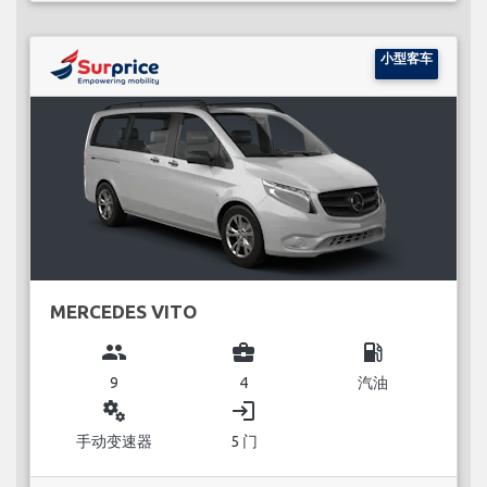
小型客车
MERCEDES VITO
group
business_center
local_gas_station
9
4
汽油
miscellaneous_services
login
手动变速器
5 门