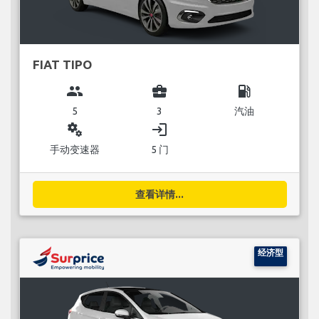
FIAT TIPO
group
business_center
local_gas_station
5
3
汽油
miscellaneous_services
login
手动变速器
5 门
查看详情...
经济型