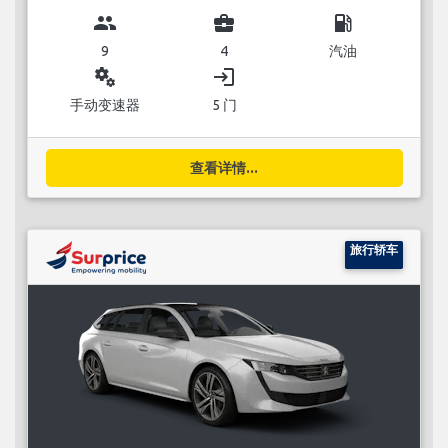
group
business_center
local_gas_station
9
4
汽油
miscellaneous_services
login
手动变速器
5 门
查看详情...
旅行轿车