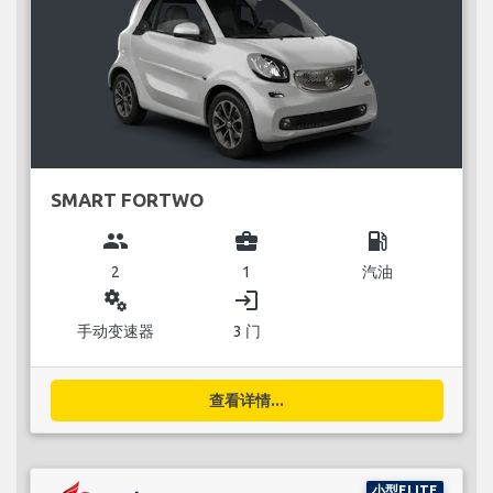
SMART FORTWO
group
business_center
local_gas_station
2
1
汽油
miscellaneous_services
login
手动变速器
3 门
查看详情...
小型ELITE