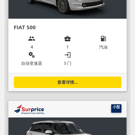
FIAT 500
group
business_center
local_gas_station
4
1
汽油
miscellaneous_services
login
自动变速器
3 门
查看详情...
小型