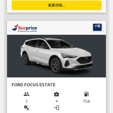
查看详情...
小型
FORD FOCUS ESTATE
group
business_center
local_gas_station
5
4
汽油
miscellaneous_services
login