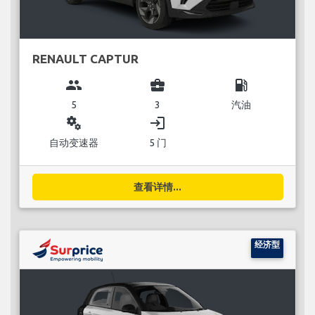
RENAULT CAPTUR
group
business_center
local_gas_station
5
3
汽油
miscellaneous_services
login
自动变速器
5 门
查看详情...
经济型