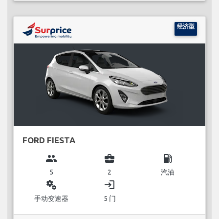
经济型
FORD FIESTA
group
business_center
local_gas_station
5
2
汽油
miscellaneous_services
login
手动变速器
5 门