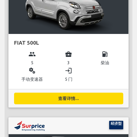
FIAT 500L
group
business_center
local_gas_station
5
3
柴油
miscellaneous_services
login
手动变速器
5 门
查看详情...
经济型