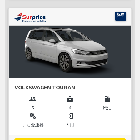
标准
VOLKSWAGEN TOURAN
group
business_center
local_gas_station
5
4
汽油
miscellaneous_services
login
手动变速器
5 门