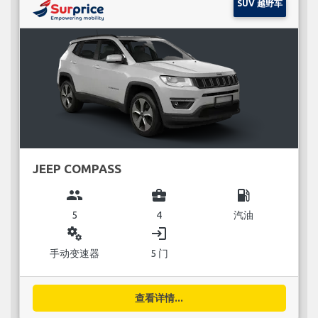
SUV 越野车
JEEP COMPASS
group
business_center
local_gas_station
5
4
汽油
miscellaneous_services
login
手动变速器
5 门
查看详情...