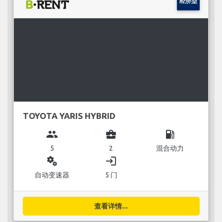
经济型
TOYOTA YARIS HYBRID
group
business_center
local_gas_station
5
2
混合动力
miscellaneous_services
login
自动变速器
5 门
查看详情...