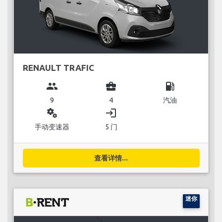
RENAULT TRAFIC
group
business_center
local_gas_station
9
4
汽油
miscellaneous_services
login
手动变速器
5 门
查看详情...
迷你