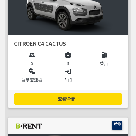
CITROEN C4 CACTUS
group
business_center
local_gas_station
5
3
柴油
miscellaneous_services
login
自动变速器
5 门
查看详情...
迷你