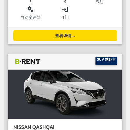
5
4
汽油
miscellaneous_services
login
自动变速器
4 门
查看详情...
SUV 越野车
NISSAN QASHQAI