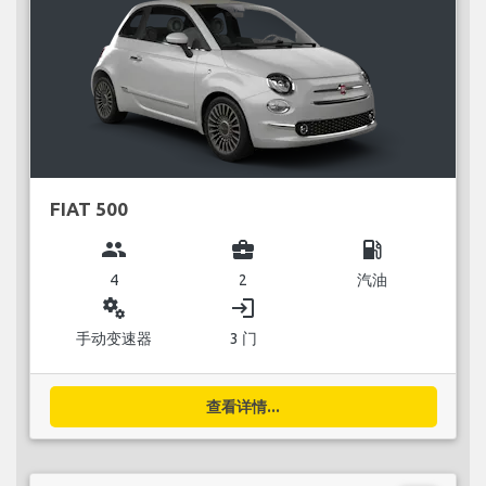
FIAT 500
group
business_center
local_gas_station
4
2
汽油
miscellaneous_services
login
手动变速器
3 门
查看详情...