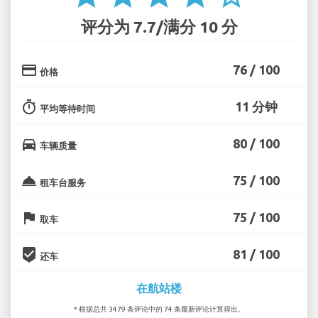
评分为 7.7/满分 10 分
credit_card
76 / 100
价格
timer
11 分钟
平均等待时间
directions_car
80 / 100
车辆质量
room_service
75 / 100
租车台服务
flag
75 / 100
取车
beenhere
81 / 100
还车
在航站楼
* 根据总共 3479 条评论中的 74 条最新评论计算得出。