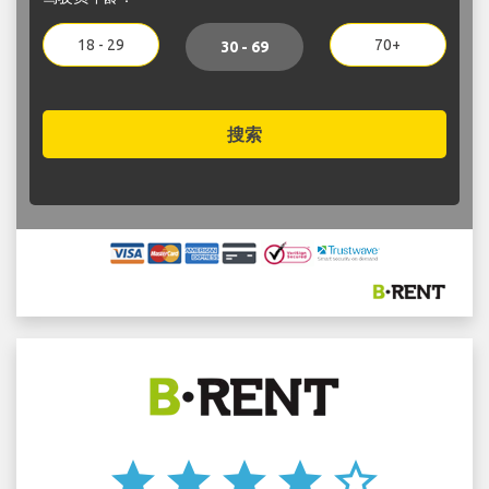
18 - 29
70+
30 - 69
搜索
star
star
star
star
star_border