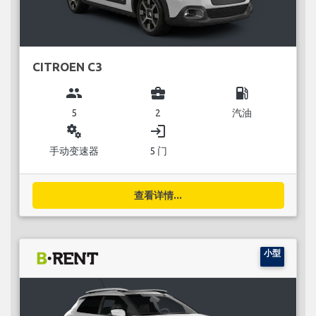
CITROEN C3
group
business_center
local_gas_station
5
2
汽油
miscellaneous_services
login
手动变速器
5 门
查看详情...
小型