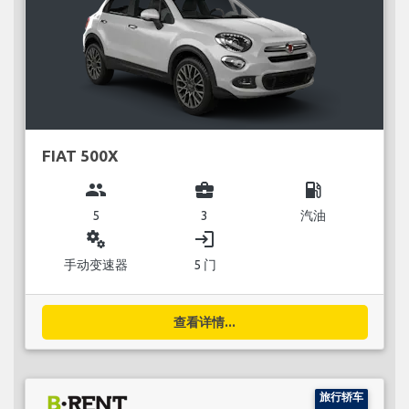
FIAT 500X
group
business_center
local_gas_station
5
3
汽油
miscellaneous_services
login
手动变速器
5 门
查看详情...
旅行轿车