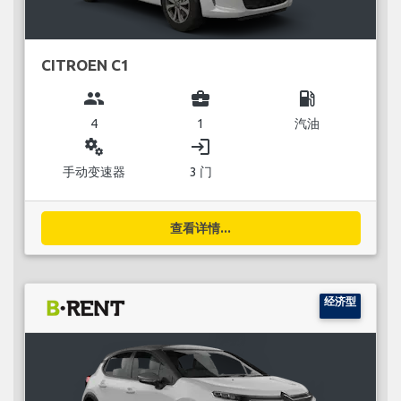
CITROEN C1
group
business_center
local_gas_station
4
1
汽油
miscellaneous_services
login
手动变速器
3 门
查看详情...
经济型