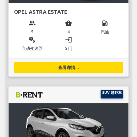
OPEL ASTRA ESTATE
group
business_center
local_gas_station
5
4
汽油
miscellaneous_services
login
自动变速器
5 门
查看详情...
SUV 越野车