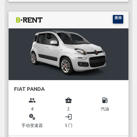
迷你
FIAT PANDA
group
business_center
local_gas_station
4
2
汽油
miscellaneous_services
login
手动变速器
5 门