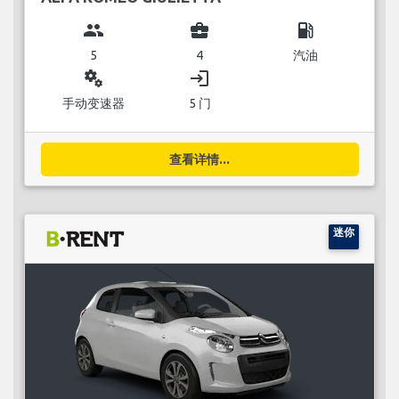
group
business_center
local_gas_station
5
4
汽油
miscellaneous_services
login
手动变速器
5 门
查看详情...
迷你