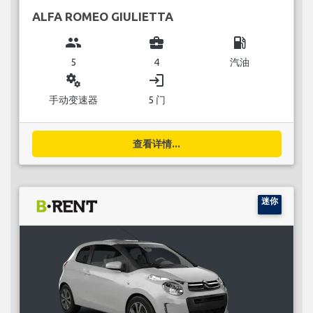
ALFA ROMEO GIULIETTA
group
business_center
local_gas_station
5
4
汽油
miscellaneous_services
login
手动变速器
5 门
查看详情...
迷你