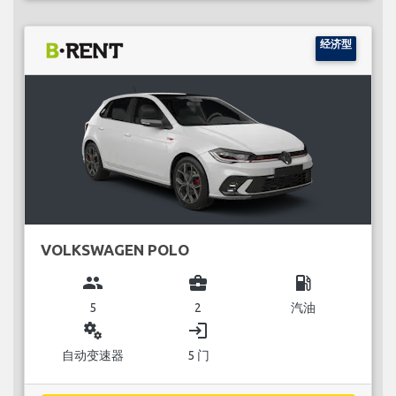
经济型
VOLKSWAGEN POLO
group
business_center
local_gas_station
5
2
汽油
miscellaneous_services
login
自动变速器
5 门