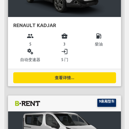
RENAULT KADJAR
group
business_center
local_gas_station
5
3
柴油
miscellaneous_services
login
自动变速器
5 门
查看详情...
9座厢型车