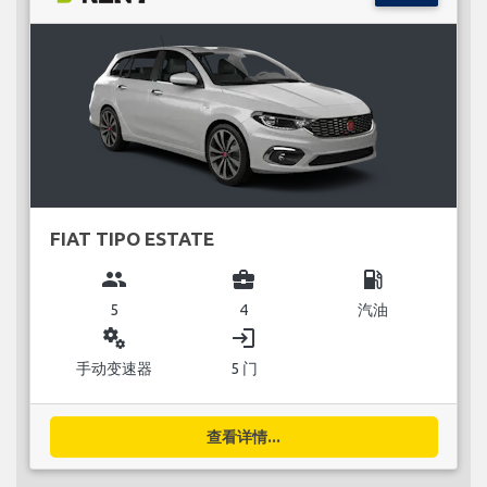
FIAT TIPO ESTATE
group
business_center
local_gas_station
5
4
汽油
miscellaneous_services
login
手动变速器
5 门
查看详情...