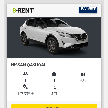
SUV 越野车
NISSAN QASHQAI
group
business_center
local_gas_station
5
4
汽油
miscellaneous_services
login
手动变速器
5 门