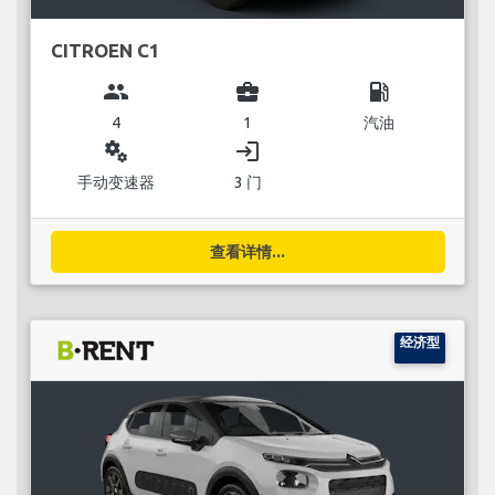
CITROEN C1
group
business_center
local_gas_station
4
1
汽油
miscellaneous_services
login
手动变速器
3 门
查看详情...
经济型