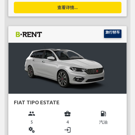
查看详情...
旅行轿车
FIAT TIPO ESTATE
group
business_center
local_gas_station
5
4
汽油
miscellaneous_services
login