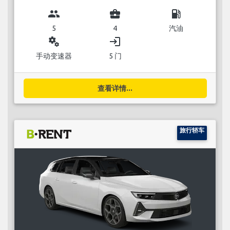
group
business_center
local_gas_station
5
4
汽油
miscellaneous_services
login
手动变速器
5 门
查看详情...
旅行轿车