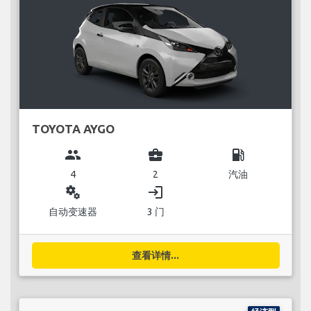
TOYOTA AYGO
group
business_center
local_gas_station
4
2
汽油
miscellaneous_services
login
自动变速器
3 门
查看详情...