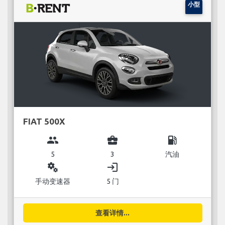
小型
FIAT 500X
group
business_center
local_gas_station
5
3
汽油
miscellaneous_services
login
手动变速器
5 门
查看详情...