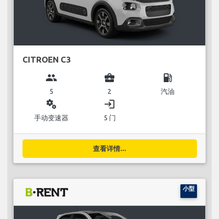
CITROEN C3
group
business_center
local_gas_station
5
2
汽油
miscellaneous_services
login
手动变速器
5 门
查看详情...
小型