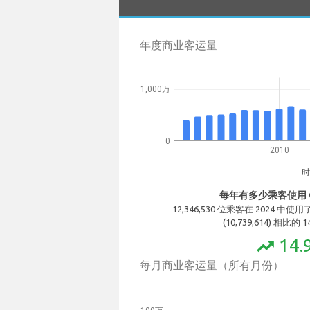
年度商业客运量
1,000万
0
2010
时
每年有多少乘客使用 Ca
12,346,530 位乘客在 2024 中使用
(10,739,614) 相比的
14.
trending_up
每月商业客运量（所有月份）