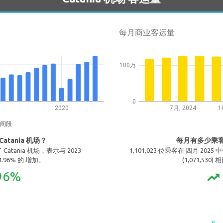
每月商业客运量
100万
0
2020
7月, 2024
1
间段
tania 机场？
每月有多少乘客使
了 Catania 机场，表示与 2023
1,101,023 位乘客在 四月 2025
 14.96% 的 增加。
(1,071,530)
96%
trending_up