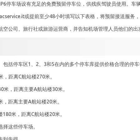
P5和P6停车场设有充足的免费预留停车位，供残疾驾驶员使用。
rm@sacservice.it或提前至少48小时填写以下表格，将预留
航空公司、旅行社或旅游运营商，并告知机场管理人员他们的出
。包括停车区1、2、3和5在内的多个停车库提供价格合理的停
米，距离C航站楼270米。
30米，距离主要A航站楼30米。
0米，距离主要A航站楼20米。
楼180米，距离C航站楼20米。
选择这些停车场。
先到先得。