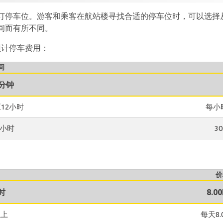
订停车位。游客和乘客在航站楼寻找合适的停车位时，可以选择
间而有所不同。
的预计停车费用：
间
5分钟
至12小时
每小时
4小时
3
价
时
8.0
以上
每天8.