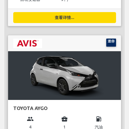
查看详情...
迷你
TOYOTA AYGO
group
business_center
local_gas_station
4
1
汽油