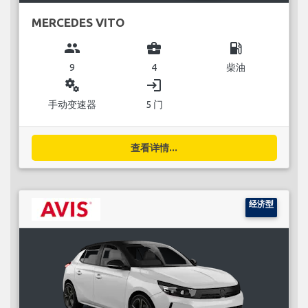
MERCEDES VITO
group
business_center
local_gas_station
9
4
柴油
miscellaneous_services
login
手动变速器
5 门
查看详情...
经济型