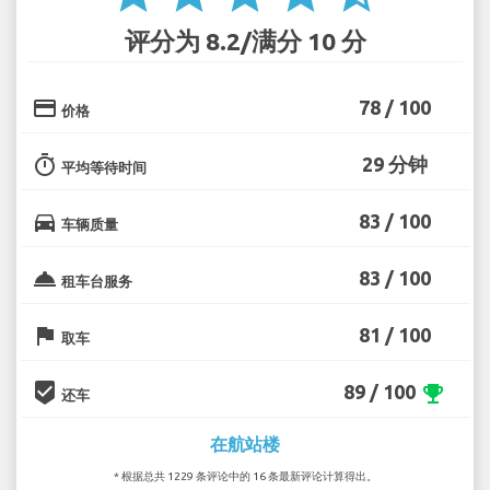
评分为 8.2/满分 10 分
credit_card
78 / 100
价格
timer
29 分钟
平均等待时间
directions_car
83 / 100
车辆质量
room_service
83 / 100
租车台服务
flag
81 / 100
取车
beenhere
89 / 100
emoji_events
还车
在航站楼
* 根据总共 1229 条评论中的 16 条最新评论计算得出。