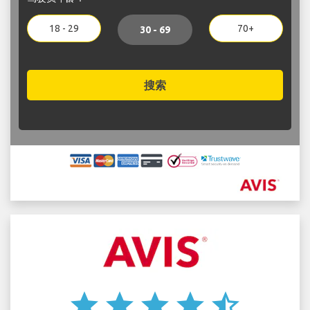
18 - 29
70+
30 - 69
搜索
star
star
star
star
star_half