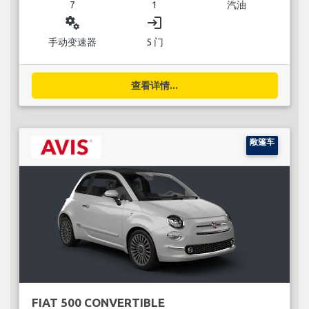
7
1
汽油
miscellaneous_services
login
手动变速器
5 门
查看详情...
敞篷车
FIAT 500 CONVERTIBLE