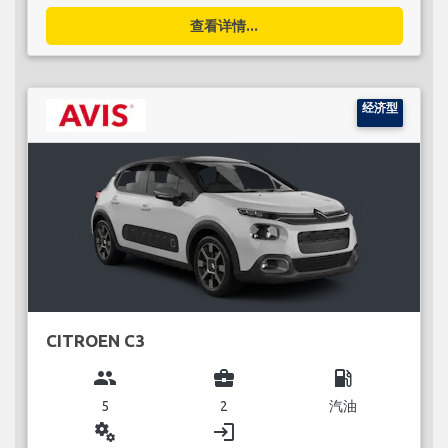
查看详情...
经济型
CITROEN C3
group
business_center
local_gas_station
5
2
汽油
miscellaneous_services
login