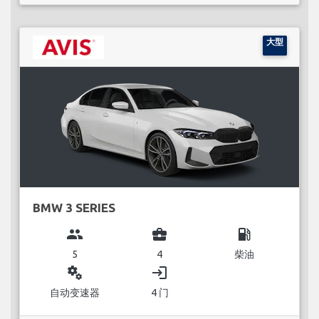
大型
BMW 3 SERIES
group
business_center
local_gas_station
5
4
柴油
miscellaneous_services
login
自动变速器
4 门