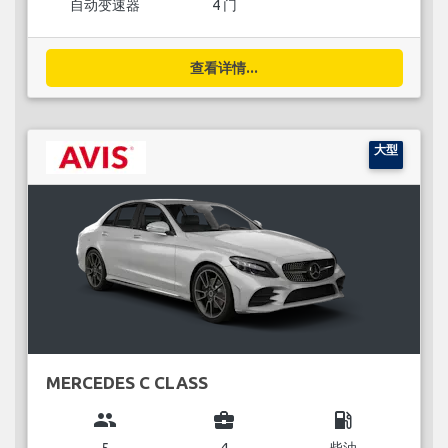
自动变速器
4 门
查看详情...
大型
MERCEDES C CLASS
group
business_center
local_gas_station
5
4
柴油