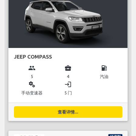
JEEP COMPASS
group
business_center
local_gas_station
5
4
汽油
miscellaneous_services
login
手动变速器
5 门
查看详情...