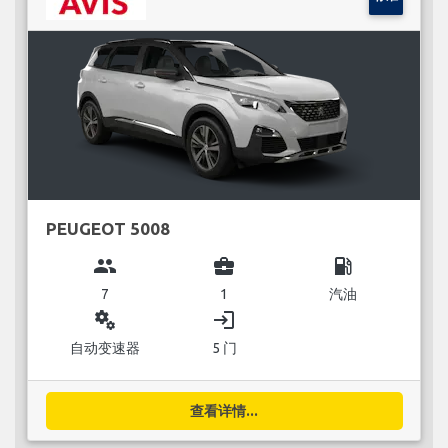
PEUGEOT 5008
group
business_center
local_gas_station
7
1
汽油
miscellaneous_services
login
自动变速器
5 门
查看详情...