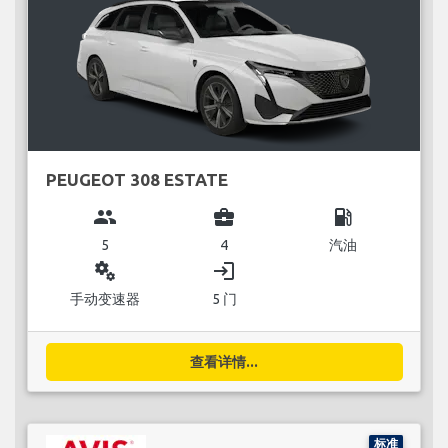
PEUGEOT 308 ESTATE
group
business_center
local_gas_station
5
4
汽油
miscellaneous_services
login
手动变速器
5 门
查看详情...
标准