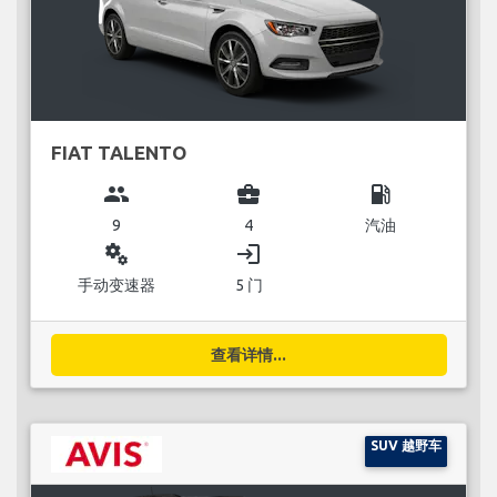
FIAT TALENTO
group
business_center
local_gas_station
9
4
汽油
miscellaneous_services
login
手动变速器
5 门
查看详情...
SUV 越野车