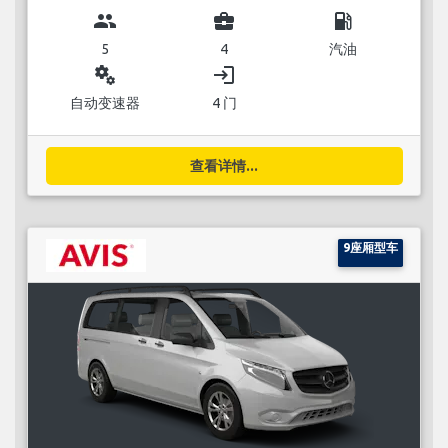
group
business_center
local_gas_station
5
4
汽油
miscellaneous_services
login
自动变速器
4 门
查看详情...
9座厢型车