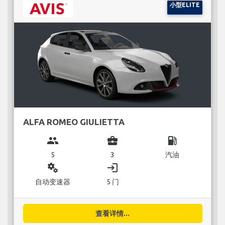
小型ELITE
ALFA ROMEO GIULIETTA
group
business_center
local_gas_station
5
3
汽油
miscellaneous_services
login
自动变速器
5 门
查看详情...