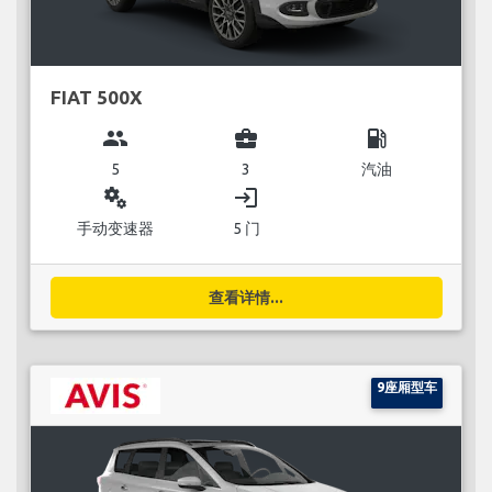
FIAT 500X
group
business_center
local_gas_station
5
3
汽油
miscellaneous_services
login
手动变速器
5 门
查看详情...
9座厢型车