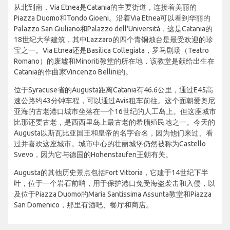
从北到南，Via Etnea是Catania的主要街道，连接着美丽的
Piazza Duomo和Tondo Gioeni。沿着Via Etnea可以看到华丽的
Palazzo San Giuliano和Palazzo dell'Università，这是Catania的
18世纪大学建筑，其中Lazzaro的四个青铜烛台是最受欢迎的珍
宝之一。Via Etnea还是Basilica Collegiata，罗马剧场（Teatro
Romano）的废墟和Minoriti教堂的所在地，该教堂是献给出生在
Catania的作曲家Vincenzo Bellini的。
位于Syracuse省的Augusta距离Catania有46.6公里，通过E45高
速公路约43分钟车程，可以通过Avis租车前往。这个面朝爱奥尼
亚海的古老港口城市坐落在一个16世纪的人工岛上。但这座城市
比那还要古老，是西西里岛上最古老的希腊殖民地之一。今天的
Augusta以斯瓦比亚国王和皇帝的名字命名，因为他们来过、看
过并喜欢这座城市。城市中心的壮丽城堡仍然被称为Castello
Svevo，因为它与德国的Hohenstaufen王朝有关。
Augusta的其他历史景点包括Fort Vittoria，它建于14世纪下半
叶，位于一个岩石前哨，用于保护港口免受海盗袭击和入侵，以
及位于Piazza Duomo的Maria Santissima Assunta教堂和Piazza
San Domenico，那里有酒吧、餐厅和商店。