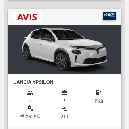
经济型
LANCIA YPSILON
group
business_center
local_gas_station
4
2
汽油
miscellaneous_services
login
手动变速器
3 门