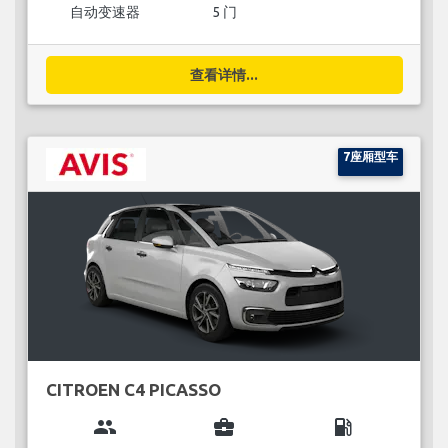
自动变速器
5 门
查看详情...
7座厢型车
CITROEN C4 PICASSO
group
business_center
local_gas_station