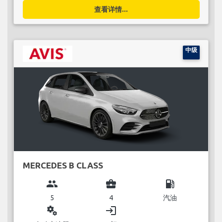
查看详情...
中级
MERCEDES B CLASS
group
business_center
local_gas_station
5
4
汽油
miscellaneous_services
login