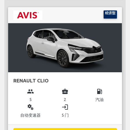
经济型
RENAULT CLIO
group
business_center
local_gas_station
5
2
汽油
miscellaneous_services
login
自动变速器
5 门