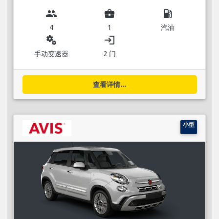
group
business_center
local_gas_station
4
1
汽油
miscellaneous_services
login
手动变速器
2 门
查看详情...
小型