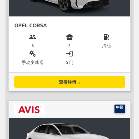
OPEL CORSA
group
business_center
local_gas_station
5
2
汽油
miscellaneous_services
login
手动变速器
5 门
查看详情...
中级