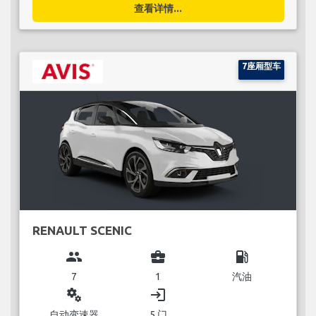
查看详情...
7座厢型车
RENAULT SCENIC
group
business_center
local_gas_station
7
1
汽油
miscellaneous_services
login
自动变速器
5 门