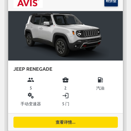
经济型
JEEP RENEGADE
group
business_center
local_gas_station
5
2
汽油
miscellaneous_services
login
手动变速器
5 门
查看详情...