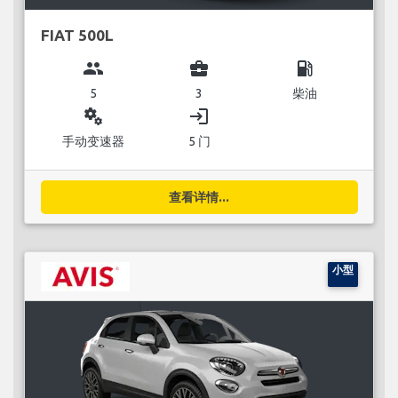
FIAT 500L
group
business_center
local_gas_station
5
3
柴油
miscellaneous_services
login
手动变速器
5 门
查看详情...
小型