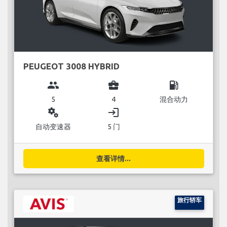
PEUGEOT 3008 HYBRID
group
business_center
local_gas_station
5
4
混合动力
miscellaneous_services
login
自动变速器
5 门
查看详情...
旅行轿车