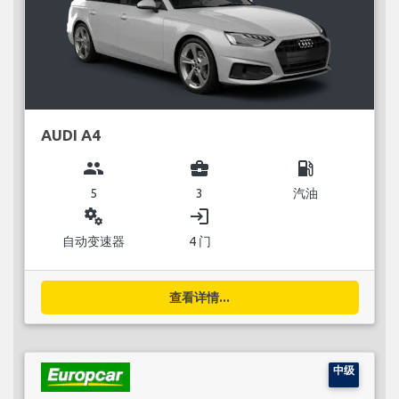
AUDI A4
group
business_center
local_gas_station
5
3
汽油
miscellaneous_services
login
自动变速器
4 门
查看详情...
中级