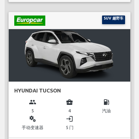
SUV 越野车
HYUNDAI TUCSON
group
business_center
local_gas_station
5
4
汽油
miscellaneous_services
login
手动变速器
5 门