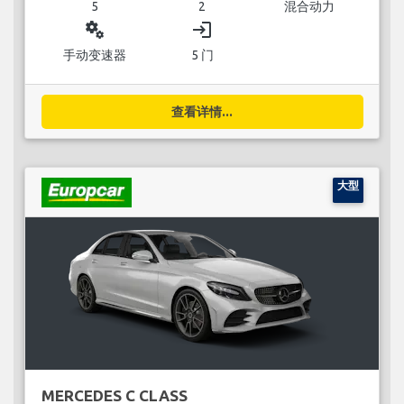
5
2
混合动力
miscellaneous_services
login
手动变速器
5 门
查看详情...
大型
MERCEDES C CLASS