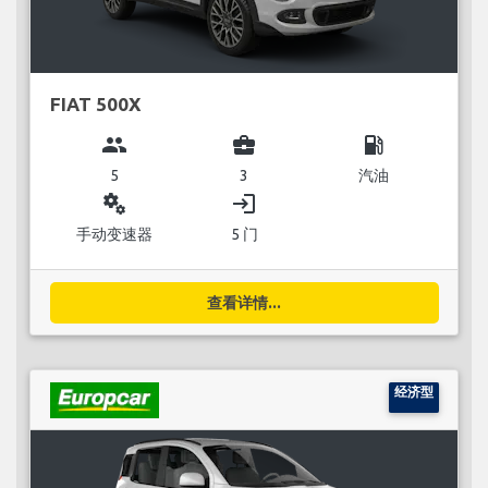
FIAT 500X
group
business_center
local_gas_station
5
3
汽油
miscellaneous_services
login
手动变速器
5 门
查看详情...
经济型