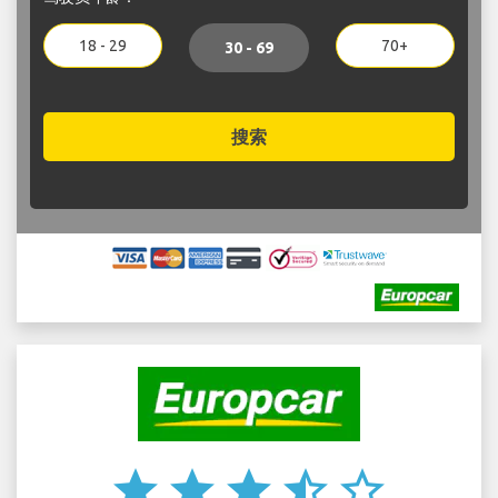
18 - 29
70+
30 - 69
搜索
star
star
star
star_half
star_border