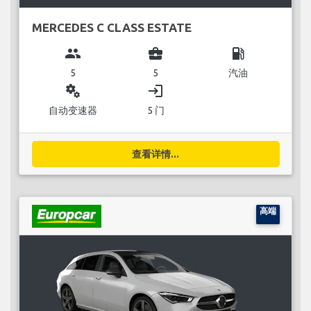
MERCEDES C CLASS ESTATE
group
business_center
local_gas_station
5
5
汽油
miscellaneous_services
login
自动变速器
5 门
查看详情...
高端