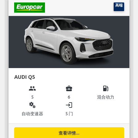
高端
AUDI Q5
group
business_center
local_gas_station
5
6
混合动力
miscellaneous_services
login
自动变速器
5 门
查看详情...