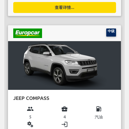
查看详情...
中级
JEEP COMPASS
group
business_center
local_gas_station
5
4
汽油
miscellaneous_services
login