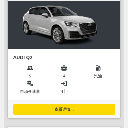
AUDI Q2
group
business_center
local_gas_station
5
4
汽油
miscellaneous_services
login
自动变速器
4 门
查看详情...