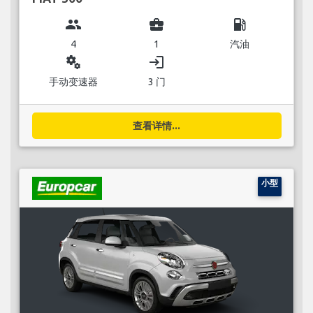
group
business_center
local_gas_station
4
1
汽油
miscellaneous_services
login
手动变速器
3 门
查看详情...
小型