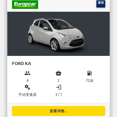
迷你
FORD KA
group
business_center
local_gas_station
4
2
汽油
miscellaneous_services
login
手动变速器
3 门
查看详情...