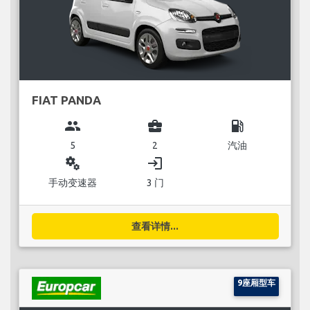
FIAT PANDA
group
business_center
local_gas_station
5
2
汽油
miscellaneous_services
login
手动变速器
3 门
查看详情...
9座厢型车