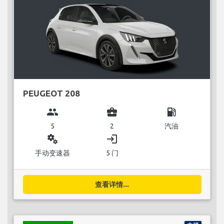
PEUGEOT 208
group
business_center
local_gas_station
5
2
汽油
miscellaneous_services
login
手动变速器
5 门
查看详情...