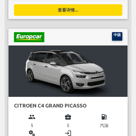
查看详情...
中级
CITROEN C4 GRAND PICASSO
group
business_center
local_gas_station
5
5
汽油
miscellaneous_services
login