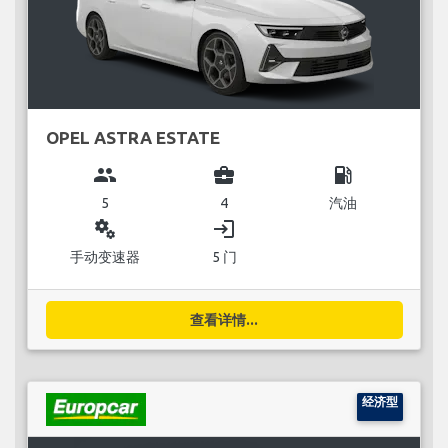
OPEL ASTRA ESTATE
group
business_center
local_gas_station
5
4
汽油
miscellaneous_services
login
手动变速器
5 门
查看详情...
经济型