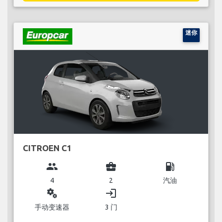
迷你
CITROEN C1
group
business_center
local_gas_station
4
2
汽油
miscellaneous_services
login
手动变速器
3 门