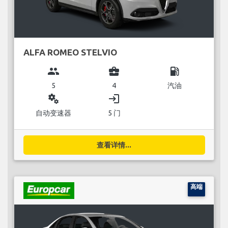
ALFA ROMEO STELVIO
group
business_center
local_gas_station
5
4
汽油
miscellaneous_services
login
自动变速器
5 门
查看详情...
高端