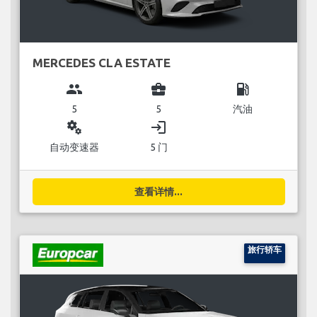
MERCEDES CLA ESTATE
group
business_center
local_gas_station
5
5
汽油
miscellaneous_services
login
自动变速器
5 门
查看详情...
旅行轿车