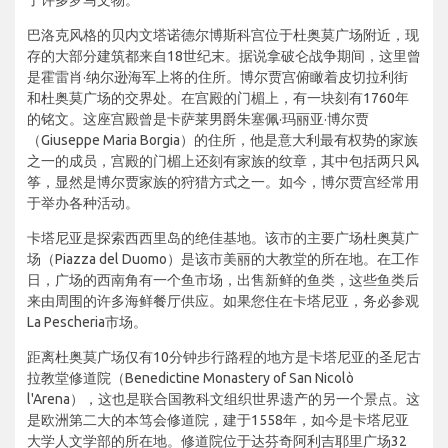
巴洛克风格的贝内文塔诺德尔博斯科宫位于杜奥莫广场附近，现
存的大部分建筑都来自18世纪末。据说拿破仑战争期间，这里曾
是霍雷肖·纳尔逊海军上将的住所。博尔贾宫俯瞰着皮切拉利街
和杜奥莫广场的交界处。在宫殿的门楣上，有一块刻有1760年
的铭文。这座宫殿曾是卡萨莱男爵朱塞佩·玛丽亚·博尔贾
（Giuseppe Maria Borgia）的住所，他是意大利最有权势的家族
之一的成员，宫殿的门楣上还刻有家族的纹章，其中包括两只风
筝，显然是博尔贾家族的狩猎方式之一。如今，博尔贾宫经常用
于举办各种活动。
卡塔尼亚是探索西西里岛的绝佳基地。该市的主要广场杜奥莫广
场（Piazza del Duomo）是该市美丽的大教堂的所在地。在工作
日，广场的西南角有一个鱼市场，出售新鲜的鱼类，这些鱼类后
来由周围的许多海鲜餐厅供应。如果您住在卡塔尼亚，务必参观
La Pescheria市场。
距离杜奥莫广场仅有10分钟步行路程的地方是卡塔尼亚的圣尼古
拉教堂修道院（Benedictine Monastery of San Nicolò
l'Arena），这也是联合国教科文组织世界遗产的另一个景点。这
是欧洲第二大的本笃会修道院，建于1558年，如今是卡塔尼亚
大学人文学部的所在地。修道院位于达芬奇阿利吉耶里广场32