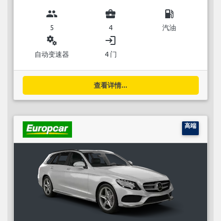
group
business_center
local_gas_station
5
4
汽油
miscellaneous_services
login
自动变速器
4 门
查看详情...
高端