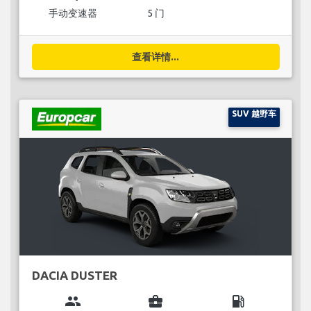
手动变速器
5 门
查看详情...
SUV 越野车
DACIA DUSTER
group
business_center
local_gas_station