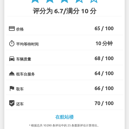
评分为 6.7/满分 10 分
credit_card
65 / 100
价格
timer
10 分钟
平均等待时间
directions_car
68 / 100
车辆质量
room_service
64 / 100
租车台服务
flag
66 / 100
取车
beenhere
70 / 100
还车
在航站楼
* 根据总共 10290 条评论中的 25 条最新评论计算得出。