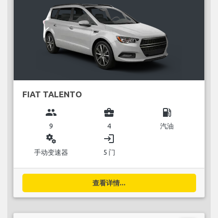
FIAT TALENTO
group
business_center
local_gas_station
9
4
汽油
miscellaneous_services
login
手动变速器
5 门
查看详情...