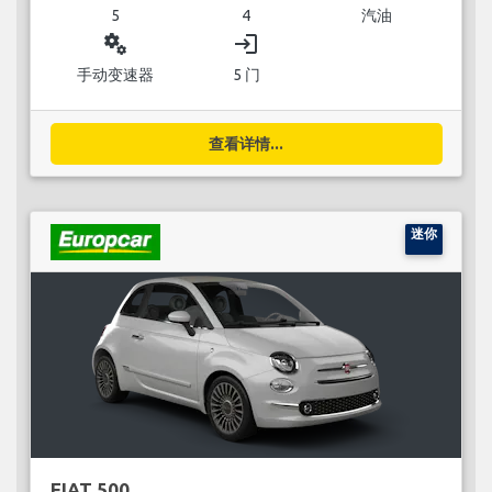
5
4
汽油
miscellaneous_services
login
手动变速器
5 门
查看详情...
迷你
FIAT 500