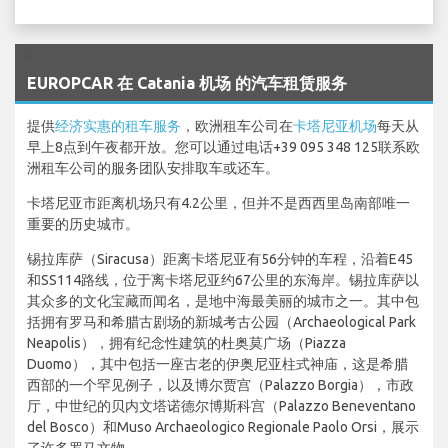
`
EUROPCAR 在 Catania 机场 的汽车租赁服务
提供
经济实惠的租车服务
，欧洲租车公司在
卡塔尼亚机场
每天从
早上8点到午夜都开放。您可以通过电话+39 095 348 125联系欧
洲租车公司的服务团队安排取车或还车。
卡塔尼亚市距离机场只有4.2公里，但并不是西西里岛南部唯一
重要的历史城市。
锡拉库萨（Siracusa）距离卡塔尼亚有56分钟的车程，沿着E45
和SS114路线，位于离卡塔尼亚约67公里的东海岸。锡拉库萨以
其众多的文化宝藏而闻名，是地中海最美丽的城市之一。其中包
括拥有罗马和希腊古剧场的新城考古公园（Archaeological Park
Neapolis），拥有纪念性建筑的杜奥莫广场（Piazza
Duomo），其中包括一座古老的伊奥尼亚柱式神庙，这是希腊
西部的一个罕见例子，以及博尔贾宫（Palazzo Borgia），市政
厅，中世纪的贝内文塔诺德尔博斯科宫（Palazzo Beneventano
del Bosco）和Muso Archaeologico Regionale Paolo Orsi，展示
了许多罗马文物。