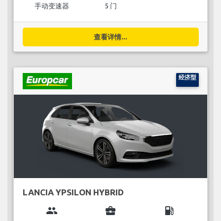
手动变速器
5 门
查看详情...
经济型
LANCIA YPSILON HYBRID
group
business_center
local_gas_station