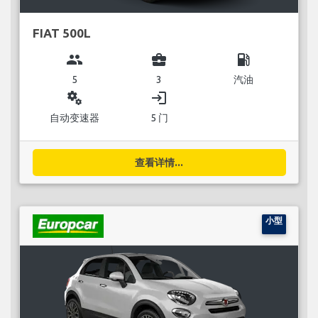
FIAT 500L
group
business_center
local_gas_station
5
3
汽油
miscellaneous_services
login
自动变速器
5 门
查看详情...
小型