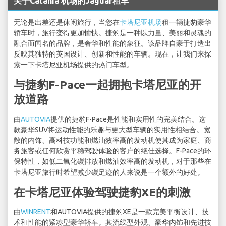
关于Catania 机场的Jaguar租车
无论是出差还是休闲旅行，当您在
卡塔尼亚机场
租一辆捷豹豪华
轿车时，旅行变得更加愉快。捷豹是一种以力量、美丽和灵魂的
融合而闻名的品牌，是奢华和性能的象征。该品牌自豪于打造出
反映其独特的英国设计、创新和性能的车辆。现在，让我们来探
索一下卡塔尼亚机场提供的热门车型。
与捷豹F-Pace一起拥抱卡塔尼亚的开
放道路
由
AUTOVIA
提供的捷豹F-Pace是性能和实用性的完美结合。这
款豪华SUV将运动性能的乐趣与更大型车辆的实用性相结合。宽
敞的内饰、高科技功能和燃油效率高的发动机使其成为家庭、商
务旅客或任何欣赏平稳驾驶体验的客户的绝佳选择。F-Pace的环
保特性，如低二氧化碳排放和燃油效率高的发动机，对于那些在
卡塔尼亚旅行时希望减少碳足迹的人来说是一个额外的好处。
在卡塔尼亚体验驾驶捷豹XE的刺激
由
WINRENT
和AUTOVIA提供的捷豹XE是一款完美平衡设计、技
术和性能的紧凑型豪华轿车。其流线型外观、豪华内饰和先进技