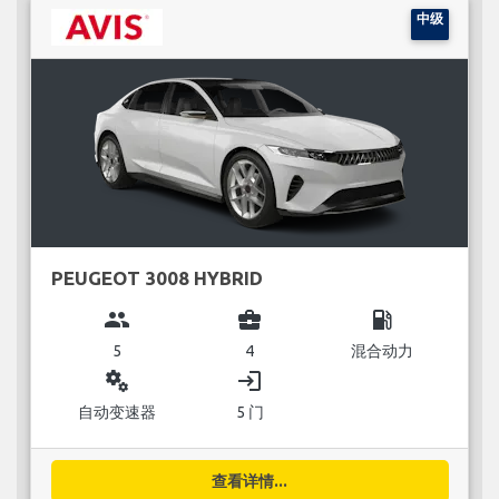
中级
PEUGEOT 3008 HYBRID
group
business_center
local_gas_station
5
4
混合动力
miscellaneous_services
login
自动变速器
5 门
查看详情...