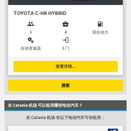
TOYOTA C-HR HYBRID
group
business_center
local_gas_station
5
4
混合动力
miscellaneous_services
login
自动变速器
5 门
查看详情...
搜索
在 Catania 机场 可以租用哪些电动汽车？
在 Catania 机场 有以下电动汽车可供租用：