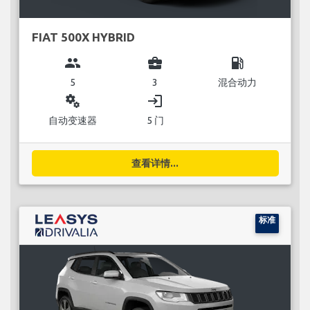
FIAT 500X HYBRID
group
business_center
local_gas_station
5
3
混合动力
miscellaneous_services
login
自动变速器
5 门
查看详情...
标准