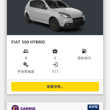
FIAT 500 HYBRID
group
business_center
local_gas_station
4
2
混合动力
miscellaneous_services
login
手动变速器
3 门
查看详情...
经济型