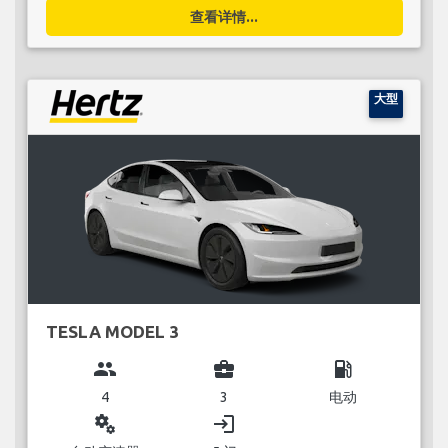
查看详情...
大型
TESLA MODEL 3
group
business_center
local_gas_station
4
3
电动
miscellaneous_services
login