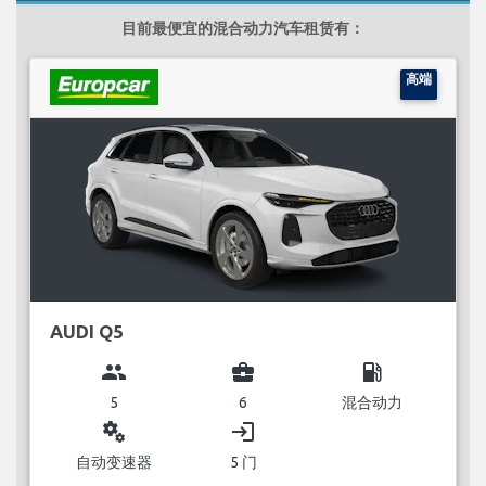
目前最便宜的混合动力汽车租赁有：
高端
AUDI Q5
group
business_center
local_gas_station
5
6
混合动力
miscellaneous_services
login
自动变速器
5 门