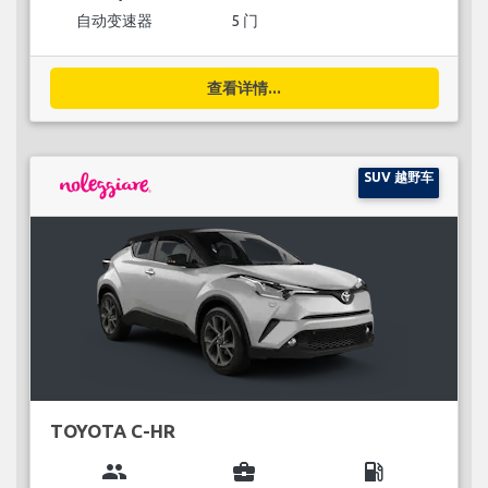
自动变速器
5 门
查看详情...
SUV 越野车
TOYOTA C-HR
group
business_center
local_gas_station