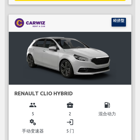
经济型
RENAULT CLIO HYBRID
group
business_center
local_gas_station
5
2
混合动力
miscellaneous_services
login
手动变速器
5 门