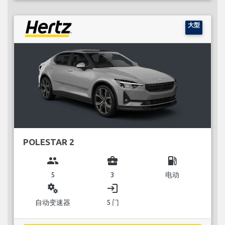
大型
POLESTAR 2
group
business_center
local_gas_station
5
3
电动
miscellaneous_services
login
自动变速器
5 门