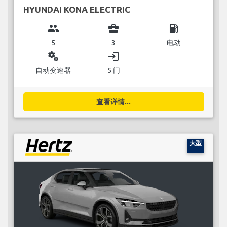
HYUNDAI KONA ELECTRIC
group
business_center
local_gas_station
5
3
电动
miscellaneous_services
login
自动变速器
5 门
查看详情...
大型