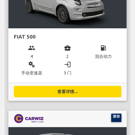
FIAT 500
group
business_center
local_gas_station
4
2
混合动力
miscellaneous_services
login
手动变速器
3 门
查看详情...
迷你