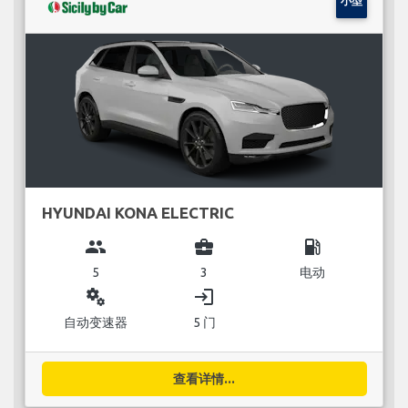
小型
HYUNDAI KONA ELECTRIC
group
business_center
local_gas_station
5
3
电动
miscellaneous_services
login
自动变速器
5 门
查看详情...