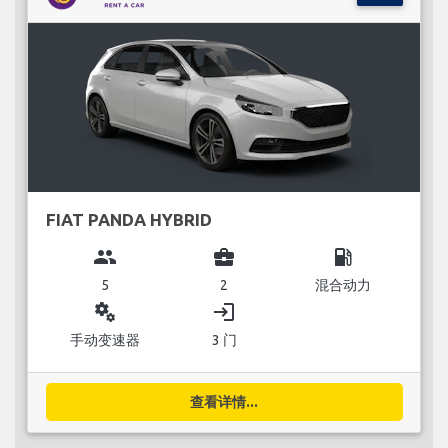
FIAT PANDA HYBRID
group
business_center
local_gas_station
5
2
混合动力
miscellaneous_services
login
手动变速器
3 门
查看详情...