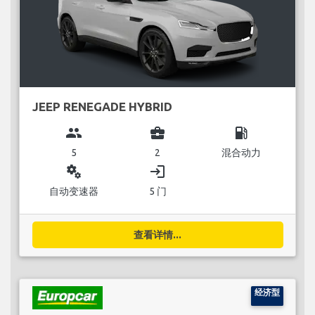
JEEP RENEGADE HYBRID
group
business_center
local_gas_station
5
2
混合动力
miscellaneous_services
login
自动变速器
5 门
查看详情...
经济型