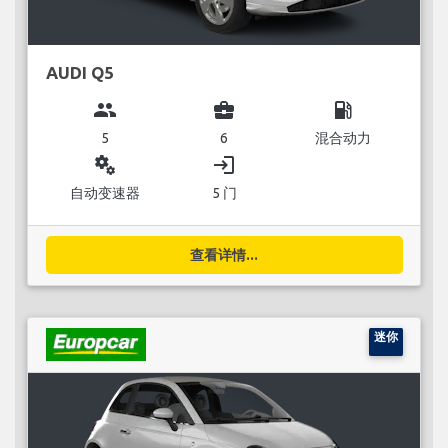
AUDI Q5
group
business_center
local_gas_station
5
6
混合动力
miscellaneous_services
login
自动变速器
5 门
查看详情...
迷你