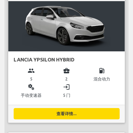
LANCIA YPSILON HYBRID
group
business_center
local_gas_station
5
2
混合动力
miscellaneous_services
login
手动变速器
5 门
查看详情...