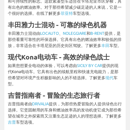
和可持续性的标志。这款紧凑型车适合在卡塔尼亚市区穿梭，具
有出色的燃油效率。对于那些希望减少碳足迹的人来说，它是一
个很好的选择。在线了解更多
菲亚特
车型选项。
丰田雅力士混动 - 可靠的绿色机器
丰田雅力士混动由
LOCAUTO
、
NOLEGGIARE
和
B-RENT
提供，是
那些看重可靠性的环保选择。它具有出色的燃油效率和较低的排
放，非常适合在卡塔尼亚的历史街区驾驶。了解更多
丰田
车型。
现代Kona电动车 - 高效的绿色战士
如果您想要全电动的体验，可以考虑由
SICILY BY CAR
提供的现
代Kona电动车。它具有出色的续航里程和快速充电能力，是那
些希望对环境产生积极影响的人的不错选择。了解更多
现代
车
型。
吉普指南者 - 冒险的生态旅行者
吉普指南者由
DRIVALIA
提供，为那些热爱冒险的人提供绿色出行
选择。它坚固耐用的车身和燃油效率高的发动机使它成为那些希
望在城市之外探索而又注重生态足迹的人的理想选择。了解更多
吉普
车型选项。