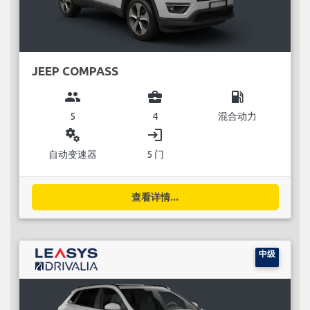
JEEP COMPASS
group
business_center
local_gas_station
5
4
混合动力
miscellaneous_services
login
自动变速器
5 门
查看详情...
中级