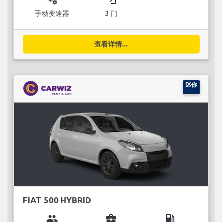
手动变速器
3 门
查看详情...
迷你
FIAT 500 HYBRID
group
business_center
local_gas_station