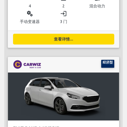
4
2
混合动力
miscellaneous_services
login
手动变速器
3 门
查看详情...
经济型