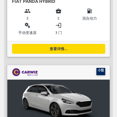
FIAT PANDA HYBRID
group
business_center
local_gas_station
5
2
混合动力
miscellaneous_services
login
手动变速器
3 门
查看详情...
小型