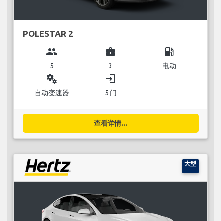
POLESTAR 2
group
business_center
local_gas_station
5
3
电动
miscellaneous_services
login
自动变速器
5 门
查看详情...
大型