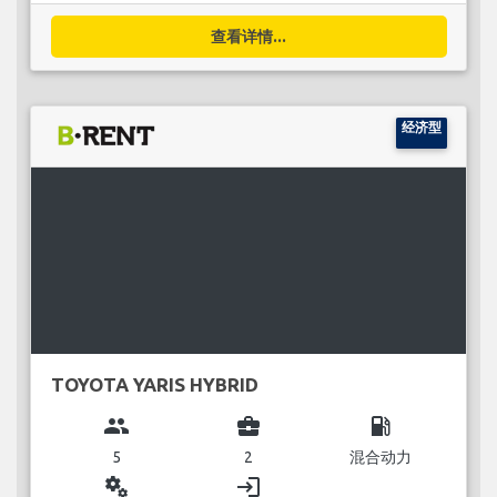
查看详情...
经济型
TOYOTA YARIS HYBRID
group
business_center
local_gas_station
5
2
混合动力
miscellaneous_services
login