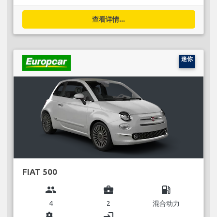
查看详情...
迷你
FIAT 500
group
business_center
local_gas_station
4
2
混合动力
miscellaneous_services
login