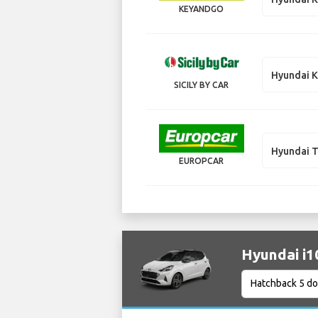
KEYANDGO
Hyundai K
SICILY BY CAR
Hyundai 
EUROPCAR
Hyundai 