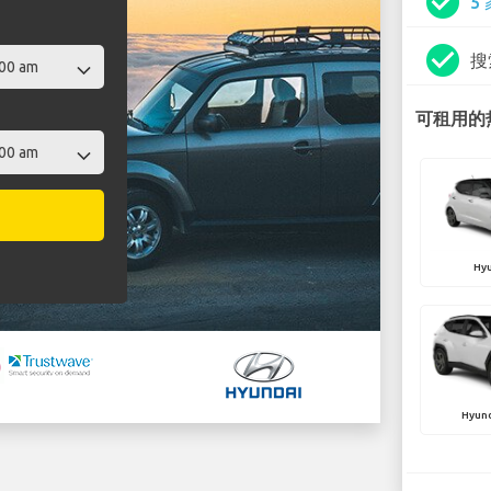
check_circle
5
check_circle
搜
可租用的热
Hyu
Hyun