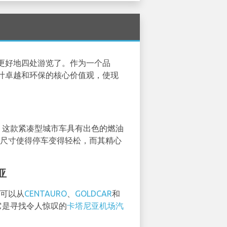
更好地四处游览了。作为一个品
计卓越和环保的核心价值观，使现
。这款紧凑型城市车具有出色的燃油
紧凑尺寸使得停车变得轻松，而其精心
亚
您可以从
CENTAURO
、
GOLDCAR
和
它是寻找令人惊叹的
卡塔尼亚机场汽