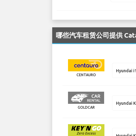
哪些汽车租赁公司提供 Catan
Hyundai i
CENTAURO
Hyundai 
GOLDCAR
Hyundai 