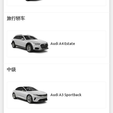
旅行轿车
Audi A4 Estate
中级
Audi A3 Sportback