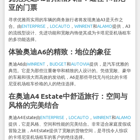
亚的门票
寻求优雅而实用的车辆的商务旅行者将发现奥迪A3是天作之
合。由
ENTERPRISE
，
LOCAUTO
，
WINRENT
和
ALAMO
提供，A3
的流线型设计、先进功能和宽敞内饰使其成为卡塔尼亚机场租车
的多功能选择。
体验奥迪A6的精致：地位的象征
奥迪A6由
WINRENT
，
BUDGET
和
AUTOVIA
提供，是汽车优雅的
典范。它是为那些注重奢华和精致的人设计的。凭借宽敞、豪华
的车厢和强大而高效的发动机，A6是那些寻找无与伦比的卡塔
尼亚机场租车价格的人的绝佳选择。
在奥迪A4 Estate中舒适旅行：空间与
风格的完美结合
奥迪A4 Estate由
ENTERPRISE
，
LOCAUTO
，
WINRENT
和
ALAMO
提供，它是风格、空间和性能的完美结合。非常适合家庭度假或
冒险之旅，A4 Estate提供了宽敞的货物空间，是寻找令人惊叹
的卡塔尼亚机场租车的客户的绝佳选择。