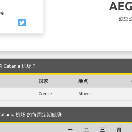
AE
链接
航空
 Catania 机场？
国家
地点
Greece
Athens
往 Catania 机场 的每周定期航班
一
二
三
四