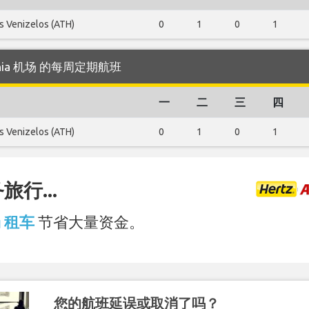
os Venizelos (ATH)
0
1
0
1
atania 机场 的每周定期航班
一
二
三
四
os Venizelos (ATH)
0
1
0
1
行...
场 租车
节省大量资金。
您的航班延误或取消了吗？