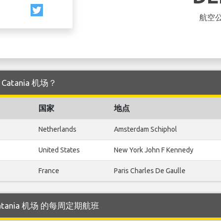
航空
 Catania 机场？
国家
地点
Netherlands
Amsterdam Schiphol
United States
New York John F Kennedy
France
Paris Charles De Gaulle
 Catania 机场 的每周定期航班