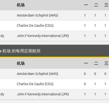
机场
一
二
三
Amsterdam-Schiphol (AMS)
1
1
1
e
Charles De Gaulle (CDG)
1
1
1
edy
John F Kennedy International (JFK)
1
1
1
atania 机场 的每周定期航班
机场
一
二
三
Amsterdam-Schiphol (AMS)
0
0
0
e
Charles De Gaulle (CDG)
0
1
1
edy
John F Kennedy International (JFK)
1
1
1