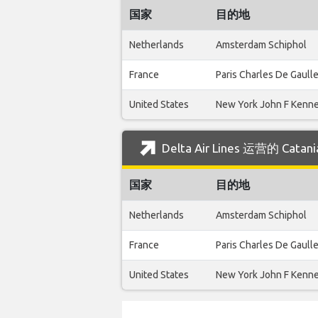
国家
目的地
Netherlands
Amsterdam Schiphol
France
Paris Charles De Gaull
United States
New York John F Kenn
Delta Air Lines 运营的 C
国家
目的地
Netherlands
Amsterdam Schiphol
France
Paris Charles De Gaull
United States
New York John F Kenn