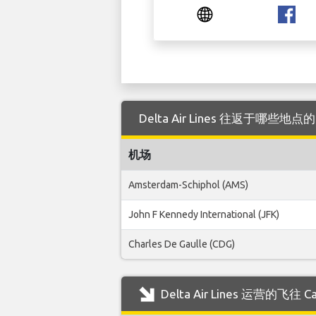
Delta Air Lines 往返于哪些地点的
机场
Amsterdam-Schiphol (AMS)
John F Kennedy International (JFK)
Charles De Gaulle (CDG)
Delta Air Lines 运营的飞往