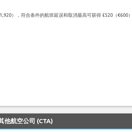
（€1,920），符合条件的航班延误和取消最高可获得 £520（€6
的其他航空公司 (CTA)