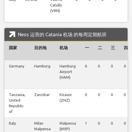
Catullo
(VRN)
Neos 运营的 Catania 机场 的每周定期航班
国家
目的地
机场
一
二
三
四
Germany
Hamburg
Hamburg
0
0
0
0
Airport
(HAM)
Tanzania,
Zanzibar
Kisauni
0
0
0
0
United
(ZNZ)
Republic
of
Italy
Milan
Malpensa
1
0
0
0
Malpensa
(MXP)