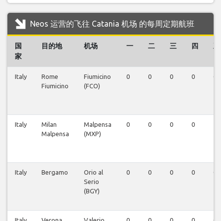
Neos 运营的飞往 Catania 机场 的每周定期航班
国
目的地
机场
一
二
三
四
五
家
Italy
Rome
Fiumicino
0
0
0
0
0
Fiumicino
(FCO)
Italy
Milan
Malpensa
0
0
0
0
1
Malpensa
(MXP)
Italy
Bergamo
Orio al
0
0
0
0
0
Serio
(BGY)
Italy
Verona
Valerio
0
0
0
0
0