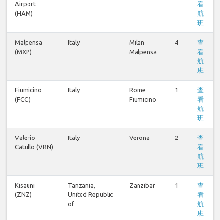
Airport
看
(HAM)
航
班
Malpensa
Italy
Milan
4
查
(MXP)
Malpensa
看
航
班
Fiumicino
Italy
Rome
1
查
(FCO)
Fiumicino
看
航
班
Valerio
Italy
Verona
2
查
Catullo (VRN)
看
航
班
Kisauni
Tanzania,
Zanzibar
1
查
(ZNZ)
United Republic
看
of
航
班