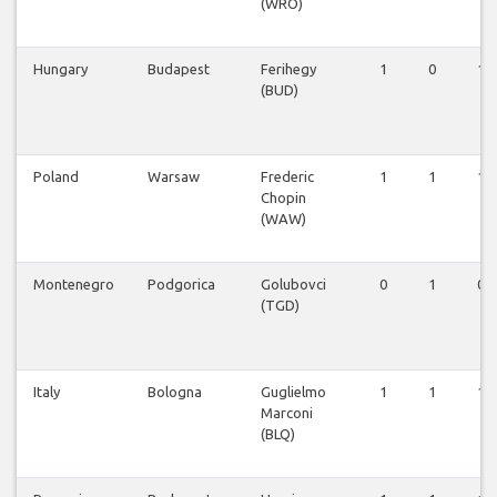
(WRO)
Hungary
Budapest
Ferihegy
1
0
1
(BUD)
Poland
Warsaw
Frederic
1
1
1
Chopin
(WAW)
Montenegro
Podgorica
Golubovci
0
1
0
(TGD)
Italy
Bologna
Guglielmo
1
1
1
Marconi
(BLQ)