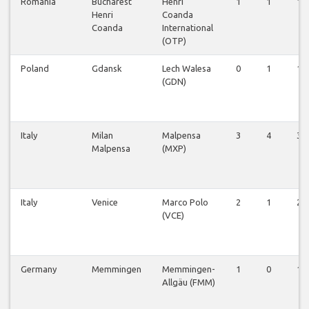
Romania
Bucharest
Henri
1
1
1
Henri
Coanda
Coanda
International
(OTP)
Poland
Gdansk
Lech Walesa
0
1
1
(GDN)
Italy
Milan
Malpensa
3
4
3
Malpensa
(MXP)
Italy
Venice
Marco Polo
2
1
2
(VCE)
Germany
Memmingen
Memmingen-
1
0
1
Allgäu (FMM)