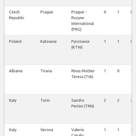
Czech
Prague
Prague -
0
1
0
Republic
Ruzyne
International
(PRG)
Poland
Katowice
Pyrzowice
1
1
0
(KTW)
Albania
Tirana
Rinas Mother
1
0
1
Teresa (TIA)
Italy
Turin
Sandro
2
2
2
Pertini (TRN)
Italy
Verona
Valerio
1
1
1
Catullo