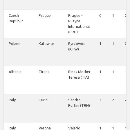
Czech
Prague
Prague -
0
1
0
Republic
Ruzyne
International
(PRG)
Poland
Katowice
Pyrzowice
1
1
0
(KTW)
Albania
Tirana
Rinas Mother
1
1
1
Teresa (TIA)
Italy
Turin
Sandro
2
2
2
Pertini (TRN)
Italy
Verona
Valerio
1
1
1