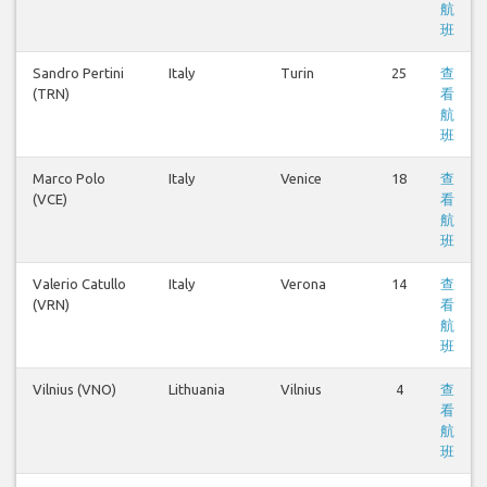
航
班
Sandro Pertini
Italy
Turin
25
查
(TRN)
看
航
班
Marco Polo
Italy
Venice
18
查
(VCE)
看
航
班
Valerio Catullo
Italy
Verona
14
查
(VRN)
看
航
班
Vilnius (VNO)
Lithuania
Vilnius
4
查
看
航
班