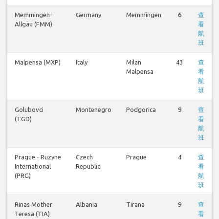
Memmingen-
Germany
Memmingen
6
查
Allgäu (FMM)
看
航
班
Malpensa (MXP)
Italy
Milan
43
查
Malpensa
看
航
班
Golubovci
Montenegro
Podgorica
9
查
(TGD)
看
航
班
Prague - Ruzyne
Czech
Prague
4
查
International
Republic
看
(PRG)
航
班
Rinas Mother
Albania
Tirana
9
查
Teresa (TIA)
看