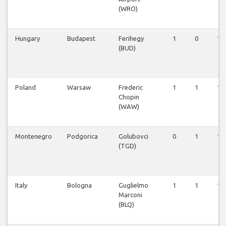
(WRO)
Hungary
Budapest
Ferihegy
1
0
1
(BUD)
Poland
Warsaw
Frederic
1
1
1
Chopin
(WAW)
Montenegro
Podgorica
Golubovci
0
1
1
(TGD)
Italy
Bologna
Guglielmo
1
1
1
Marconi
(BLQ)