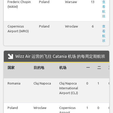
Frederic Chopin
Poland
Warsaw
13
查
(WAW)
看
航
班
Copernicus
Poland
Wroclaw
6
查
Airport (WRO)
看
航
班
Wizz Air 运营的飞往 Catania 机场 的每周定期航班
国家
目的地
机场
一
二
三
Romania
Cluj Napoca
Cluj Napoca
0
1
0
International
Airport (CLJ)
Poland
Wroclaw
Copernicus
1
0
0
Airport