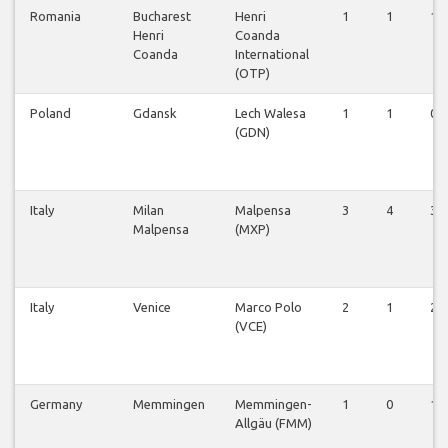
Romania
Bucharest
Henri
1
1
1
Henri
Coanda
Coanda
International
(OTP)
Poland
Gdansk
Lech Walesa
1
1
0
(GDN)
Italy
Milan
Malpensa
3
4
3
Malpensa
(MXP)
Italy
Venice
Marco Polo
2
1
2
(VCE)
Germany
Memmingen
Memmingen-
1
0
1
Allgäu (FMM)