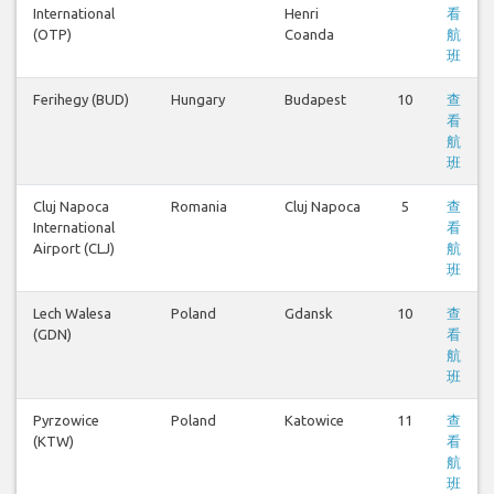
International
Henri
看
(OTP)
Coanda
航
班
Ferihegy (BUD)
Hungary
Budapest
10
查
看
航
班
Cluj Napoca
Romania
Cluj Napoca
5
查
International
看
Airport (CLJ)
航
班
Lech Walesa
Poland
Gdansk
10
查
(GDN)
看
航
班
Pyrzowice
Poland
Katowice
11
查
(KTW)
看
航
班