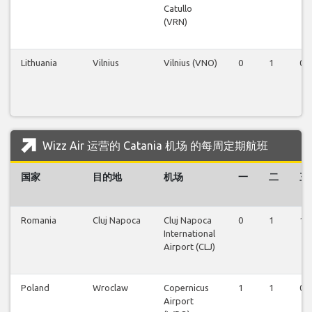
Catullo
(VRN)
Lithuania
Vilnius
Vilnius (VNO)
0
1
0
Wizz Air 运营的 Catania 机场 的每周定期航班
国家
目的地
机场
一
二
三
Romania
Cluj Napoca
Cluj Napoca
0
1
1
International
Airport (CLJ)
Poland
Wroclaw
Copernicus
1
1
0
Airport