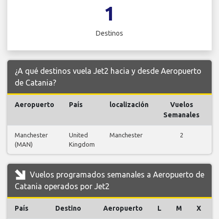
1
Destinos
¿A qué destinos vuela Jet2 hacia y desde Aeropuerto
de Catania?
Aeropuerto
País
localización
Vuelos
V
Semanales
Manchester
United
Manchester
2
(MAN)
Kingdom
v
Vuelos programados semanales a Aeropuerto de
Catania operados por Jet2
País
Destino
Aeropuerto
L
M
X
J