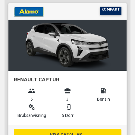
KOMPAKT
RENAULT CAPTUR
group
business_center
local_gas_station
5
3
Bensin
miscellaneous_services
login
Bruksanvisning
5 Dörr
VISA DETALJER...