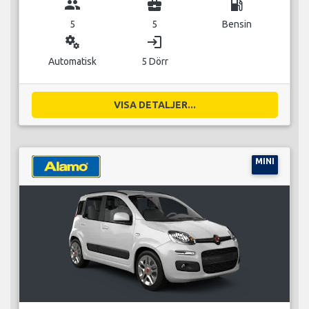
group
business_center
local_gas_station
5
5
Bensin
miscellaneous_services
login
Automatisk
5 Dörr
VISA DETALJER...
MINI