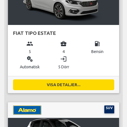
FIAT TIPO ESTATE
group
business_center
local_gas_station
5
4
Bensin
miscellaneous_services
login
Automatisk
5 Dörr
VISA DETALJER...
SUV