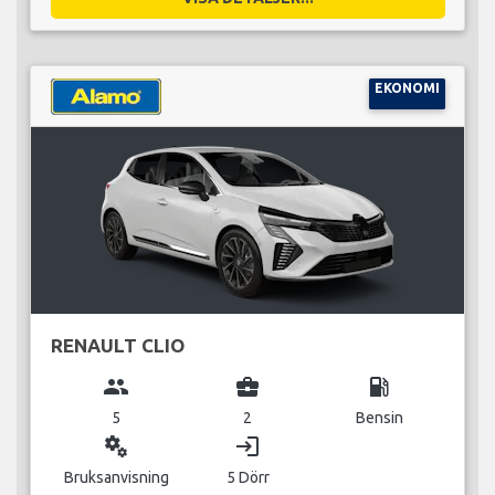
EKONOMI
RENAULT CLIO
group
business_center
local_gas_station
5
2
Bensin
miscellaneous_services
login
Bruksanvisning
5 Dörr