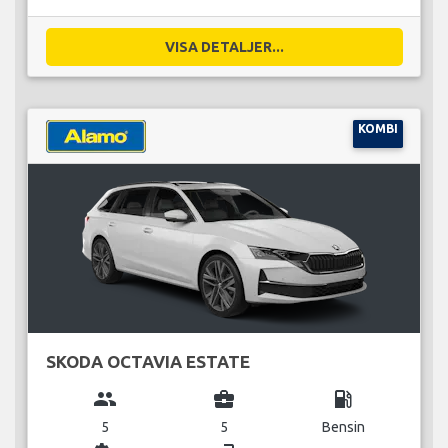
VISA DETALJER...
KOMBI
SKODA OCTAVIA ESTATE
group
business_center
local_gas_station
5
5
Bensin