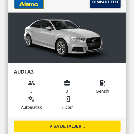
KOMPAKT ELIT
AUDI A3
group
business_center
local_gas_station
5
3
Bensin
miscellaneous_services
login
Automatisk
5 Dörr
VISA DETALJER...