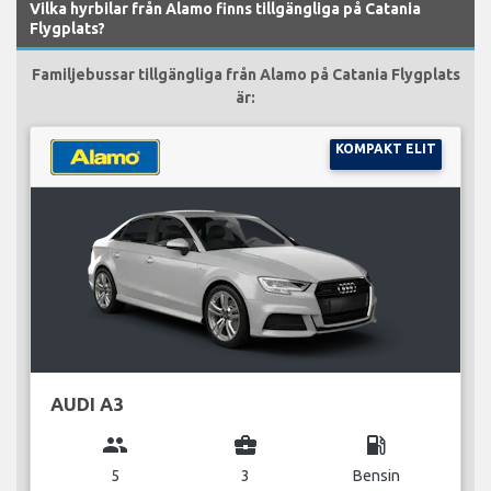
Vilka hyrbilar från Alamo finns tillgängliga på Catania
Flygplats?
Familjebussar tillgängliga från Alamo på Catania Flygplats
är:
KOMPAKT ELIT
AUDI A3
group
business_center
local_gas_station
5
3
Bensin