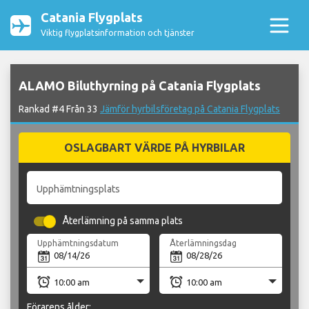
Catania Flygplats
Viktig flygplatsinformation och tjänster
ALAMO Biluthyrning på Catania Flygplats
Rankad #4 Från 33
Jämför hyrbilsföretag på Catania Flygplats
OSLAGBART VÄRDE PÅ HYRBILAR
Upphämtningsplats
Återlämning på samma plats
Upphämtningsdatum
Återlämningsdag
Förarens ålder: