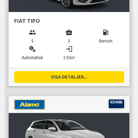
FIAT TIPO
group
business_center
local_gas_station
5
3
Bensin
miscellaneous_services
login
Automatisk
5 Dörr
VISA DETALJER...
KOMBI