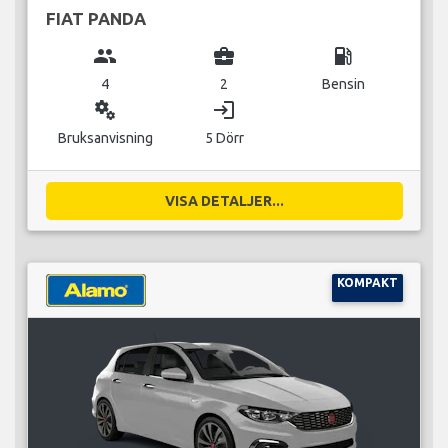
FIAT PANDA
group
business_center
local_gas_station
4
2
Bensin
miscellaneous_services
login
Bruksanvisning
5 Dörr
VISA DETALJER...
KOMPAKT