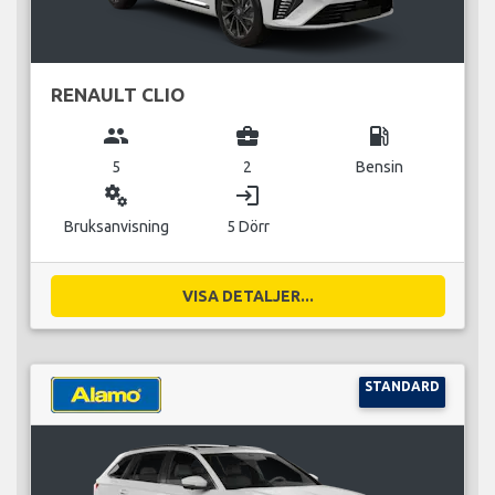
RENAULT CLIO
group
business_center
local_gas_station
5
2
Bensin
miscellaneous_services
login
Bruksanvisning
5 Dörr
VISA DETALJER...
STANDARD