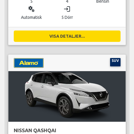
5
4
Bensin
miscellaneous_services
login
Automatisk
5 Dörr
VISA DETALJER...
SUV
NISSAN QASHQAI