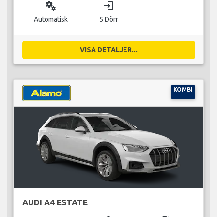
miscellaneous_services
login
Automatisk
5 Dörr
VISA DETALJER...
KOMBI
AUDI A4 ESTATE