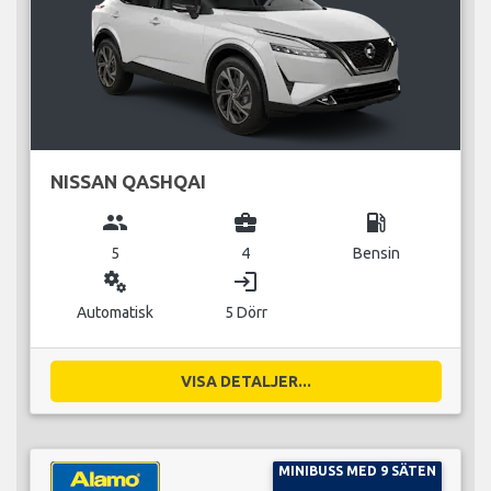
NISSAN QASHQAI
group
business_center
local_gas_station
5
4
Bensin
miscellaneous_services
login
Automatisk
5 Dörr
VISA DETALJER...
MINIBUSS MED 9 SÄTEN