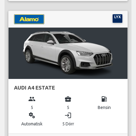
LYX
AUDI A4 ESTATE
group
business_center
local_gas_station
5
5
Bensin
miscellaneous_services
login
Automatisk
5 Dörr