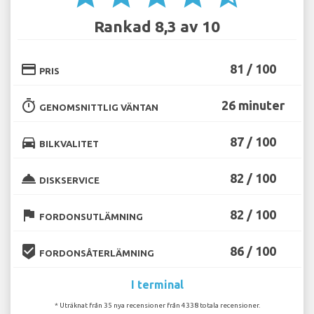
Rankad 8,3 av 10
credit_card
81 / 100
PRIS
timer
26 minuter
GENOMSNITTLIG VÄNTAN
directions_car
87 / 100
BILKVALITET
room_service
82 / 100
DISKSERVICE
flag
82 / 100
FORDONSUTLÄMNING
beenhere
86 / 100
FORDONSÅTERLÄMNING
I terminal
* Uträknat från 35 nya recensioner från 4338 totala recensioner.