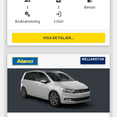
5
3
Bensin
miscellaneous_services
login
Bruksanvisning
5 Dörr
VISA DETALJER...
MELLANSTOR