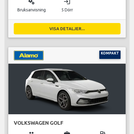
miscellaneous_services
login
Bruksanvisning
5 Dörr
VISA DETALJER...
KOMPAKT
VOLKSWAGEN GOLF
group
business_center
local_gas_station