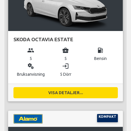
SKODA OCTAVIA ESTATE
group
business_center
local_gas_station
5
5
Bensin
miscellaneous_services
login
Bruksanvisning
5 Dörr
VISA DETALJER...
KOMPAKT