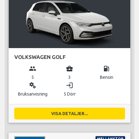
VOLKSWAGEN GOLF
group
business_center
local_gas_station
5
3
Bensin
miscellaneous_services
login
Bruksanvisning
5 Dörr
VISA DETALJER...
MELLANSTOR