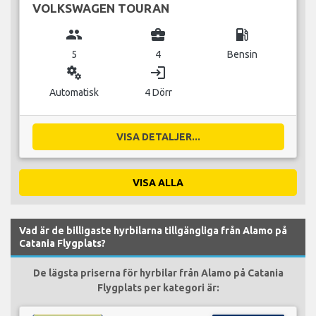
VOLKSWAGEN TOURAN
group
business_center
local_gas_station
5
4
Bensin
miscellaneous_services
login
Automatisk
4 Dörr
VISA DETALJER...
VISA ALLA
Vad är de billigaste hyrbilarna tillgängliga från Alamo på
Catania Flygplats?
De lägsta priserna för hyrbilar från Alamo på Catania
Flygplats per kategori är: