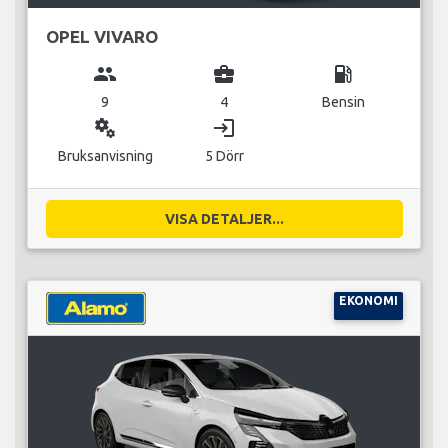
OPEL VIVARO
group
business_center
local_gas_station
9
4
Bensin
miscellaneous_services
login
Bruksanvisning
5 Dörr
VISA DETALJER...
EKONOMI