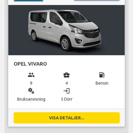
OPEL VIVARO
group
business_center
local_gas_station
9
4
Bensin
miscellaneous_services
login
Bruksanvisning
5 Dörr
VISA DETALJER...