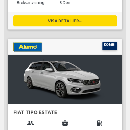
Bruksanvisning
5 Dörr
VISA DETALJER...
KOMBI
FIAT TIPO ESTATE
group
business_center
local_gas_station