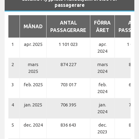
passagerare
ANTAL
FÖRRA
ANT
MÅNAD
PASSAGERARE
ÅRET
PASSAG
1
apr. 2025
1 101 023
apr.
1 071
2024
2
mars
874 227
mars
837 
2025
2024
3
feb. 2025
703 017
feb.
685 
2024
4
jan. 2025
706 395
jan.
720 
2024
5
dec. 2024
836 643
dec.
818 
2023