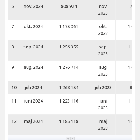
6
nov. 2024
808 924
nov.
767 
2023
7
okt. 2024
1 175 361
okt.
1 077
2023
8
sep. 2024
1 256 355
sep.
1 117
2023
9
aug. 2024
1 276 714
aug.
1 054
2023
10
juli 2024
1 268 154
juli 2023
824 
11
juni 2024
1 223 116
juni
1 102
2023
12
maj 2024
1 185 118
maj
1 019
2023