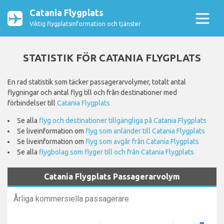
Catania Flygplats
Viktig flygplatsinformation och tjänster
STATISTIK FÖR CATANIA FLYGPLATS
En rad statistik som täcker passagerarvolymer, totalt antal
flygningar och antal flyg till och från destinationer med
förbindelser till
Catania Flygplats
Se alla
flyg och destinationer tillgängliga på Catania Flygplats
Se liveinformation om
flyg som anländer till Catania Flygplats
Se liveinformation om
flyg som avgår från Catania Flygplats
Se alla
flygbolag som flyger till och från Catania Flygplats
Catania Flygplats Passagerarvolym
Årliga kommersiella passagerare