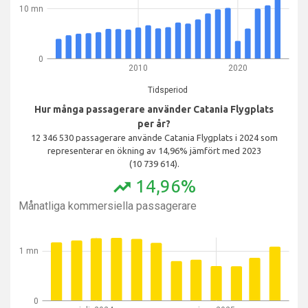
10 mn
0
2010
2020
Tidsperiod
Hur många passagerare använder Catania Flygplats
per år?
12 346 530 passagerare använde Catania Flygplats i 2024 som
representerar en ökning av 14,96% jämfört med 2023
(10 739 614).
14,96%
trending_up
Månatliga kommersiella passagerare
1 mn
0