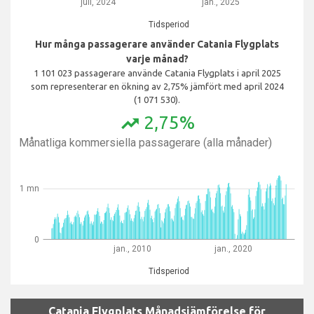
juli, 2024
jan., 2025
Tidsperiod
Hur många passagerare använder Catania Flygplats
varje månad?
1 101 023 passagerare använde Catania Flygplats i april 2025
som representerar en ökning av 2,75% jämfört med april 2024
(1 071 530).
2,75%
trending_up
Månatliga kommersiella passagerare (alla månader)
1 mn
0
jan., 2010
jan., 2020
Tidsperiod
Catania Flygplats Månadsjämförelse för