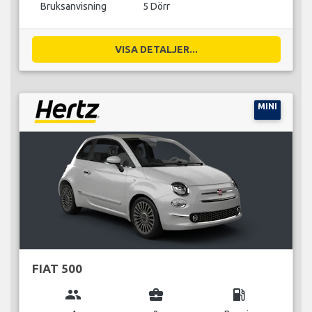
Bruksanvisning
5 Dörr
VISA DETALJER...
MINI
FIAT 500
group
business_center
local_gas_station