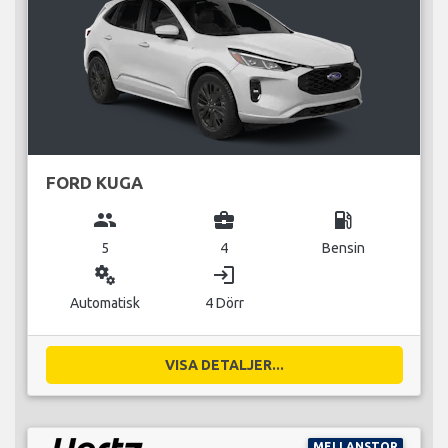
FORD KUGA
group
business_center
local_gas_station
5
4
Bensin
miscellaneous_services
login
Automatisk
4 Dörr
VISA DETALJER...
MELLANSTOR