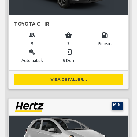
TOYOTA C-HR
group
business_center
local_gas_station
5
3
Bensin
miscellaneous_services
login
Automatisk
5 Dörr
VISA DETALJER...
MINI