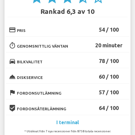
Rankad 6,3 av 10
credit_card
54 / 100
PRIS
timer
20 minuter
GENOMSNITTLIG VÄNTAN
directions_car
78 / 100
BILKVALITET
room_service
60 / 100
DISKSERVICE
flag
57 / 100
FORDONSUTLÄMNING
beenhere
64 / 100
FORDONSÅTERLÄMNING
I terminal
* Uträknat från 7 nya recensioner från 8758 totala recensioner.