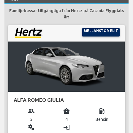
Familjebussar tillgängliga från Hertz på Catania Flygplats
är:
MELLANSTOR ELIT
ALFA ROMEO GIULIA
group
business_center
local_gas_station
5
4
Bensin
miscellaneous_services
login