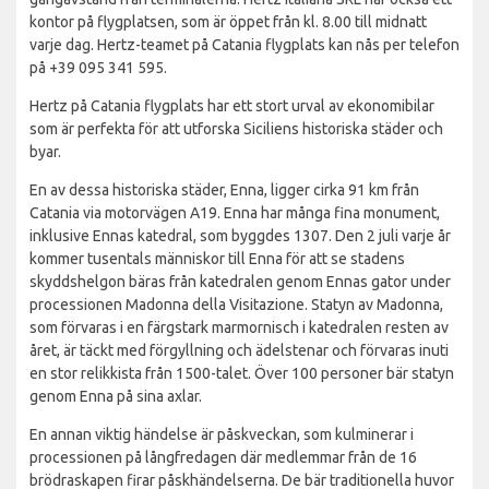
kontor på flygplatsen, som är öppet från kl. 8.00 till midnatt
varje dag. Hertz-teamet på Catania flygplats kan nås per telefon
på +39 095 341 595.
Hertz på Catania flygplats har ett stort urval av ekonomibilar
som är perfekta för att utforska Siciliens historiska städer och
byar.
En av dessa historiska städer, Enna, ligger cirka 91 km från
Catania via motorvägen A19. Enna har många fina monument,
inklusive Ennas katedral, som byggdes 1307. Den 2 juli varje år
kommer tusentals människor till Enna för att se stadens
skyddshelgon bäras från katedralen genom Ennas gator under
processionen Madonna della Visitazione. Statyn av Madonna,
som förvaras i en färgstark marmornisch i katedralen resten av
året, är täckt med förgyllning och ädelstenar och förvaras inuti
en stor relikkista från 1500-talet. Över 100 personer bär statyn
genom Enna på sina axlar.
En annan viktig händelse är påskveckan, som kulminerar i
processionen på långfredagen där medlemmar från de 16
brödraskapen firar påskhändelserna. De bär traditionella huvor