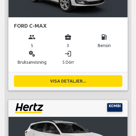
FORD C-MAX
group
business_center
local_gas_station
5
3
Bensin
miscellaneous_services
login
Bruksanvisning
5 Dörr
VISA DETALJER...
KOMBI