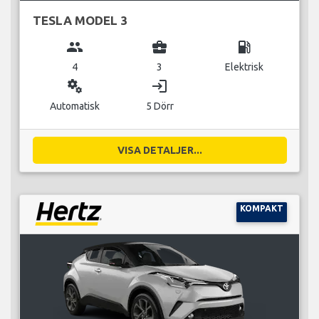
TESLA MODEL 3
group
business_center
local_gas_station
4
3
Elektrisk
miscellaneous_services
login
Automatisk
5 Dörr
VISA DETALJER...
KOMPAKT