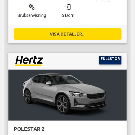
miscellaneous_services
login
Bruksanvisning
5 Dörr
VISA DETALJER...
FULLSTOR
POLESTAR 2