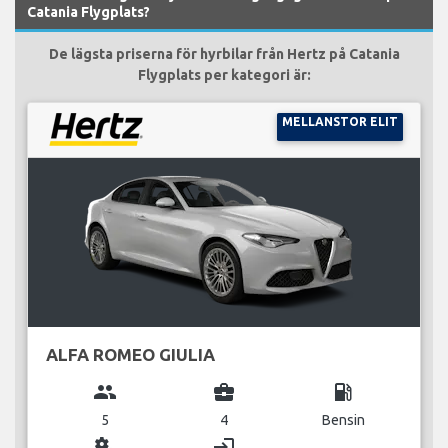
Catania Flygplats?
De lägsta priserna för hyrbilar från Hertz på Catania
Flygplats per kategori är:
MELLANSTOR ELIT
ALFA ROMEO GIULIA
group
business_center
local_gas_station
5
4
Bensin
miscellaneous_services
login