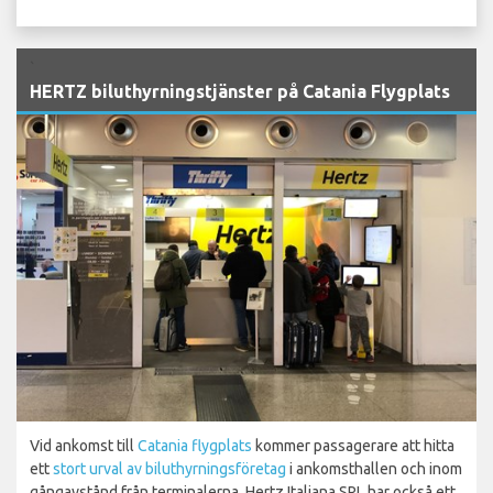
`
HERTZ biluthyrningstjänster på Catania Flygplats
Vid ankomst till
Catania flygplats
kommer passagerare att hitta
ett
stort urval av biluthyrningsföretag
i ankomsthallen och inom
gångavstånd från terminalerna. Hertz Italiana SRL har också ett