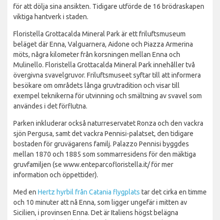
för att dölja sina ansikten. Tidigare utförde de 16 brödraskapen
viktiga hantverk i staden.
Floristella Grottacalda Mineral Park är ett friluftsmuseum
beläget där Enna, Valguarnera, Aidone och Piazza Armerina
möts, några kilometer från korsningen mellan Enna och
Mulinello. Floristella Grottacalda Mineral Park innehåller två
övergivna svavelgruvor. Friluftsmuseet syftar till att informera
besökare om områdets långa gruvtradition och visar till
exempel teknikerna för utvinning och smältning av svavel som
användes i det förflutna.
Parken inkluderar också naturreservatet Ronza och den vackra
sjön Pergusa, samt det vackra Pennisi-palatset, den tidigare
bostaden för gruvägarens familj. Palazzo Pennisi byggdes
mellan 1870 och 1885 som sommarresidens för den mäktiga
gruvfamiljen (se www.enteparcofloristella.it/ för mer
information och öppettider).
Med en
Hertz hyrbil från Catania flygplats
tar det cirka en timme
och 10 minuter att nå Enna, som ligger ungefär i mitten av
Sicilien, i provinsen Enna. Det är Italiens högst belägna