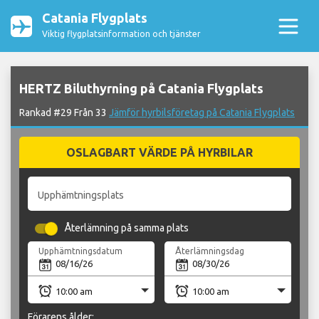
Catania Flygplats
Viktig flygplatsinformation och tjänster
HERTZ Biluthyrning på Catania Flygplats
Rankad #29 Från 33
Jämför hyrbilsföretag på Catania Flygplats
OSLAGBART VÄRDE PÅ HYRBILAR
Upphämtningsplats
Återlämning på samma plats
Upphämtningsdatum
Återlämningsdag
Förarens ålder: