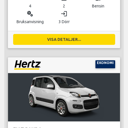
4
2
Bensin
miscellaneous_services
login
Bruksanvisning
3 Dörr
VISA DETALJER...
EKONOMI