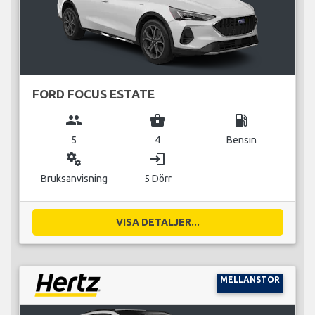
FORD FOCUS ESTATE
group
business_center
local_gas_station
5
4
Bensin
miscellaneous_services
login
Bruksanvisning
5 Dörr
VISA DETALJER...
MELLANSTOR