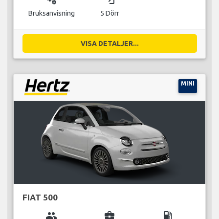
Bruksanvisning
5 Dörr
VISA DETALJER...
MINI
FIAT 500
group
business_center
local_gas_station