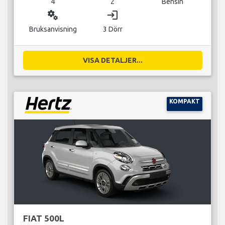
4
2
Bensin
miscellaneous_services
login
Bruksanvisning
3 Dörr
VISA DETALJER...
KOMPAKT
FIAT 500L