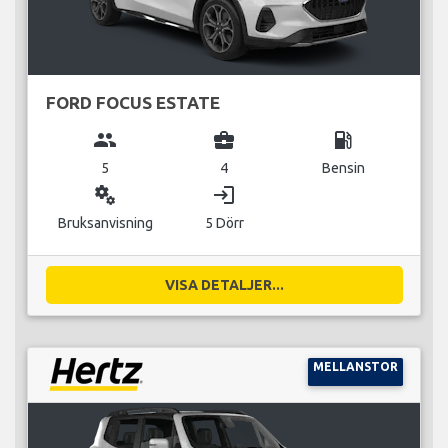
FORD FOCUS ESTATE
group
business_center
local_gas_station
5
4
Bensin
miscellaneous_services
login
Bruksanvisning
5 Dörr
VISA DETALJER...
MELLANSTOR