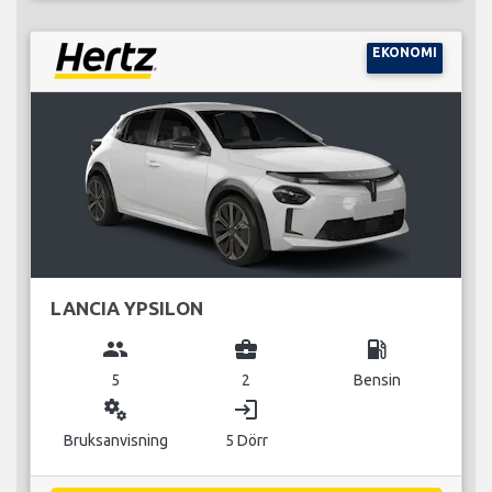
EKONOMI
LANCIA YPSILON
group
business_center
local_gas_station
5
2
Bensin
miscellaneous_services
login
Bruksanvisning
5 Dörr