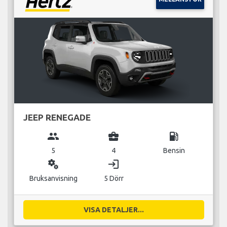
JEEP RENEGADE
group
business_center
local_gas_station
5
4
Bensin
miscellaneous_services
login
Bruksanvisning
5 Dörr
VISA DETALJER...