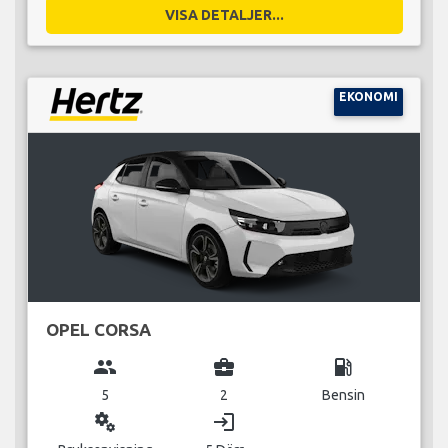
VISA DETALJER...
EKONOMI
OPEL CORSA
group
business_center
local_gas_station
5
2
Bensin
miscellaneous_services
login