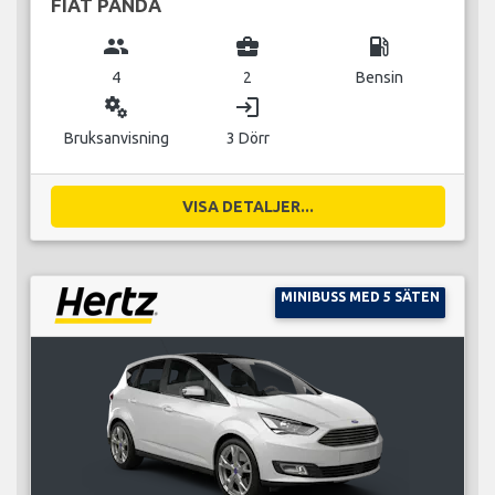
FIAT PANDA
group
business_center
local_gas_station
4
2
Bensin
miscellaneous_services
login
Bruksanvisning
3 Dörr
VISA DETALJER...
MINIBUSS MED 5 SÄTEN