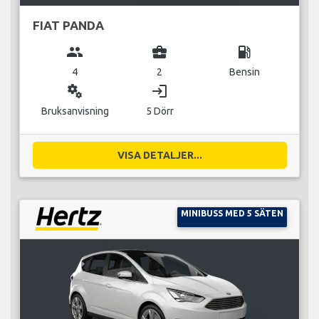
FIAT PANDA
group
business_center
local_gas_station
4
2
Bensin
miscellaneous_services
login
Bruksanvisning
5 Dörr
VISA DETALJER...
MINIBUSS MED 5 SÄTEN