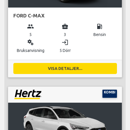
FORD C-MAX
group
business_center
local_gas_station
5
3
Bensin
miscellaneous_services
login
Bruksanvisning
5 Dörr
VISA DETALJER...
KOMBI