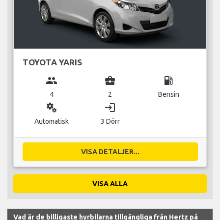
TOYOTA YARIS
group
business_center
local_gas_station
4
2
Bensin
miscellaneous_services
login
Automatisk
3 Dörr
VISA DETALJER...
VISA ALLA
Vad är de billigaste hyrbilarna tillgängliga från Hertz på