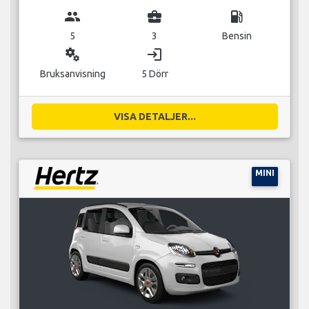
group
business_center
local_gas_station
5
3
Bensin
miscellaneous_services
login
Bruksanvisning
5 Dörr
VISA DETALJER...
MINI