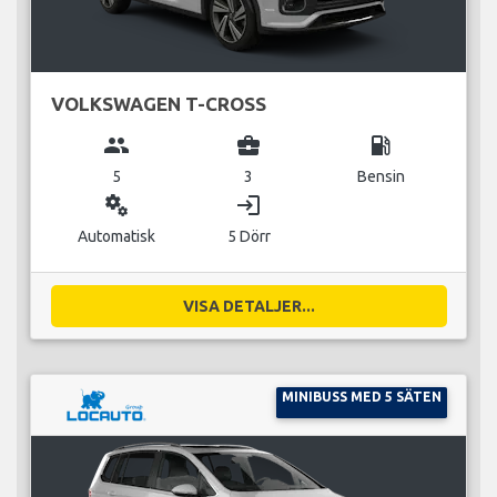
VOLKSWAGEN T-CROSS
group
business_center
local_gas_station
5
3
Bensin
miscellaneous_services
login
Automatisk
5 Dörr
VISA DETALJER...
MINIBUSS MED 5 SÄTEN