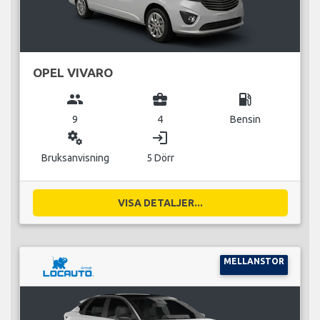
OPEL VIVARO
group
business_center
local_gas_station
9
4
Bensin
miscellaneous_services
login
Bruksanvisning
5 Dörr
VISA DETALJER...
MELLANSTOR