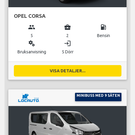
OPEL CORSA
group
business_center
local_gas_station
5
2
Bensin
miscellaneous_services
login
Bruksanvisning
5 Dörr
VISA DETALJER...
MINIBUSS MED 9 SÄTEN