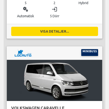
5
2
Hybrid
miscellaneous_services
login
Automatisk
5 Dörr
VISA DETALJER...
MINIBUSS
VOLKSWAGEN CARAVELLE