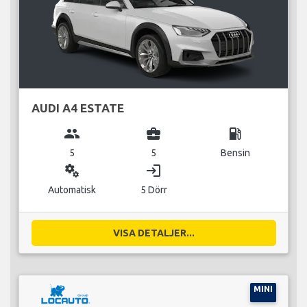
AUDI A4 ESTATE
group
business_center
local_gas_station
5
5
Bensin
miscellaneous_services
login
Automatisk
5 Dörr
VISA DETALJER...
MINI