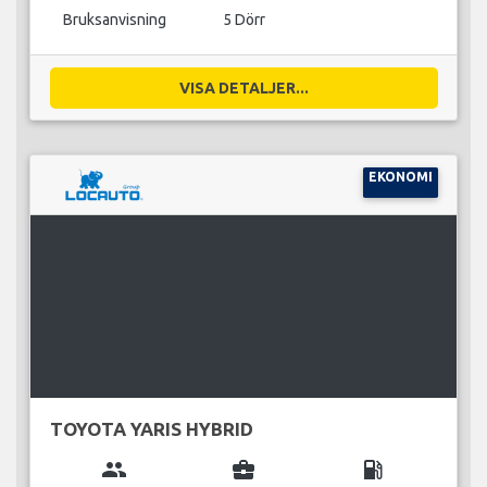
Bruksanvisning
5 Dörr
VISA DETALJER...
EKONOMI
TOYOTA YARIS HYBRID
group
business_center
local_gas_station