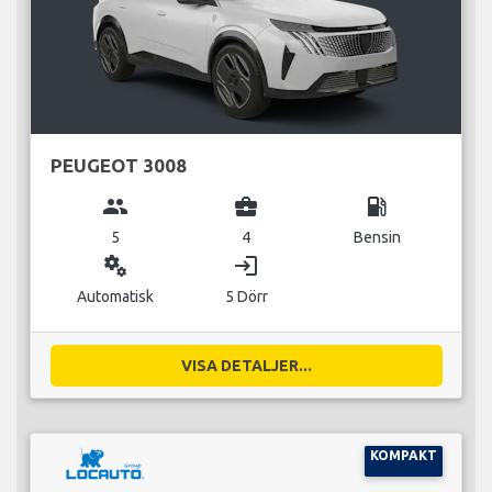
PEUGEOT 3008
group
business_center
local_gas_station
5
4
Bensin
miscellaneous_services
login
Automatisk
5 Dörr
VISA DETALJER...
KOMPAKT