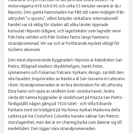
motorvägarna A18 och E45 och cirka 35 minuter senare är du i
Riposto. Den gamla hamnstaden har fått sitt namn möjligen från
uttrycket "u ripostu", vilket betyder vinkällare. Internationell
handel var så viktig för staden att olika länder öppnade
konsulat i Riposto tidigare, och lagerlokaler som lagrade varor
från hela världen och från Sicilien fanns längs hamnens
strandpromenad. Vin var och är fortfarande mycket viktigt för
Siciliens ekonomi.
Den mest imponerande byggnaden i Riposto är katedralen San
Pietro, tillägnad stadens skyddshelgon, Sankt Peter,
sjömännens och fiskarnas frälsare. Kyrkans design, särskilt den
vita fasaden, inspirerades av Basilica di San Giovanni in Laterano
i Rom. Strandpromenaden är en bra destination för att utforska
Etna hamn och njuta av utsikten över Joniska havet. Andra
värda att nämna byggnader är stadshuset på Piazza San Pietro -
färdigställt någon gång på 1920-talet - och Villa Edoardo
Pantano med sin trädgård på Via Roma. Kyrkan Madonna della
Lettera på Via Cristoforo Colombo kanske saknar San Pietros
storslagenhet, men det är en charmig kyrka som daterar sig till
medeltiden. Den ligger nära strandpromenaden.