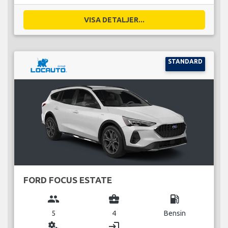
VISA DETALJER...
STANDARD
FORD FOCUS ESTATE
group
business_center
local_gas_station
5
4
Bensin
miscellaneous_services
login