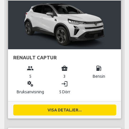
RENAULT CAPTUR
group
business_center
local_gas_station
5
3
Bensin
miscellaneous_services
login
Bruksanvisning
5 Dörr
VISA DETALJER...