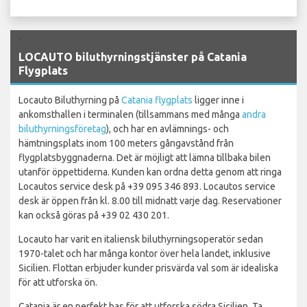
`
LOCAUTO biluthyrningstjänster på Catania
Flygplats
Locauto Biluthyrning på
Catania flygplats
ligger inne i
ankomsthallen i terminalen (tillsammans med många
andra
biluthyrningsföretag
), och har en avlämnings- och
hämtningsplats inom 100 meters gångavstånd från
flygplatsbyggnaderna. Det är möjligt att lämna tillbaka bilen
utanför öppettiderna. Kunden kan ordna detta genom att ringa
Locautos service desk på +39 095 346 893. Locautos service
desk är öppen från kl. 8.00 till midnatt varje dag. Reservationer
kan också göras på +39 02 430 201.
Locauto har varit en italiensk biluthyrningsoperatör sedan
1970-talet och har många kontor över hela landet, inklusive
Sicilien. Flottan erbjuder kunder prisvärda val som är idealiska
för att utforska ön.
Catania är en perfekt bas för att utforska södra Sicilien. Ta