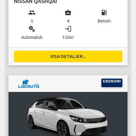
NISSAN QASHQAI
group
business_center
local_gas_station
5
4
Bensin
miscellaneous_services
login
Automatisk
5 Dörr
VISA DETALJER...
EKONOMI