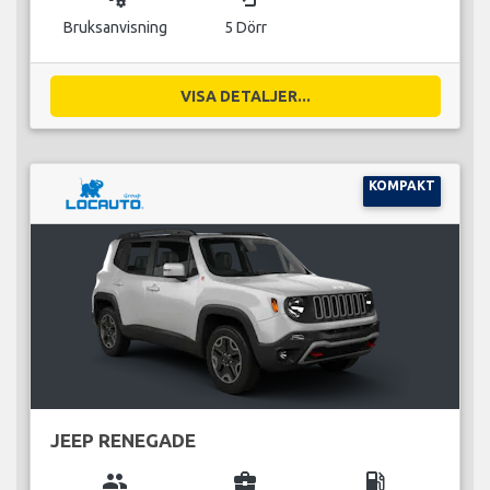
Bruksanvisning
5 Dörr
VISA DETALJER...
KOMPAKT
JEEP RENEGADE
group
business_center
local_gas_station