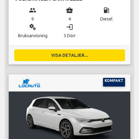
group
business_center
local_gas_station
9
4
Diesel
miscellaneous_services
login
Bruksanvisning
5 Dörr
VISA DETALJER...
KOMPAKT