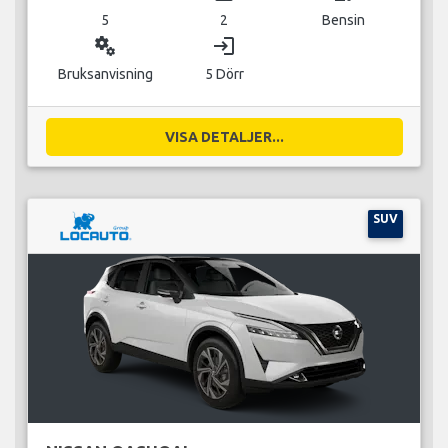
5
2
Bensin
miscellaneous_services
login
Bruksanvisning
5 Dörr
VISA DETALJER...
SUV