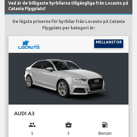
Vad är de billigaste hyrbilarna tillgängliga från Locauto på
Catania Flygplats?
De lägsta priserna för hyrbilar från Locauto på Catania
Flygplats per kategori är:
MELLANSTOR
AUDI A3
group
business_center
local_gas_station
5
3
Bensin