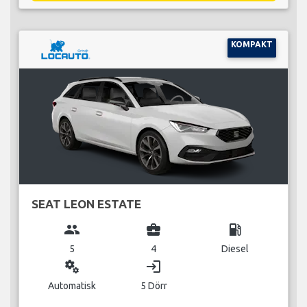
KOMPAKT
SEAT LEON ESTATE
group
business_center
local_gas_station
5
4
Diesel
miscellaneous_services
login
Automatisk
5 Dörr