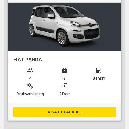
FIAT PANDA
group
business_center
local_gas_station
4
2
Bensin
miscellaneous_services
login
Bruksanvisning
5 Dörr
VISA DETALJER...