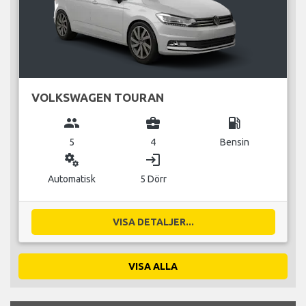
VOLKSWAGEN TOURAN
group
business_center
local_gas_station
5
4
Bensin
miscellaneous_services
login
Automatisk
5 Dörr
VISA DETALJER...
VISA ALLA