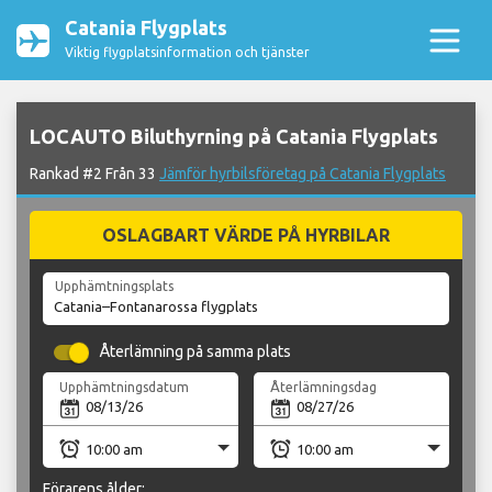
Catania Flygplats
Viktig flygplatsinformation och tjänster
LOCAUTO Biluthyrning på Catania Flygplats
Rankad #2 Från 33
Jämför hyrbilsföretag på Catania Flygplats
OSLAGBART VÄRDE PÅ HYRBILAR
Upphämtningsplats
Återlämning på samma plats
Upphämtningsdatum
Återlämningsdag
Förarens ålder: