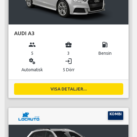
AUDI A3
group
business_center
local_gas_station
5
3
Bensin
miscellaneous_services
login
Automatisk
5 Dörr
VISA DETALJER...
KOMBI