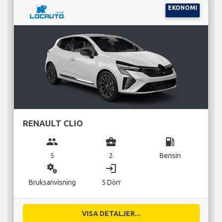
EKONOMI
RENAULT CLIO
group
business_center
local_gas_station
5
2
Bensin
miscellaneous_services
login
Bruksanvisning
5 Dörr
VISA DETALJER...