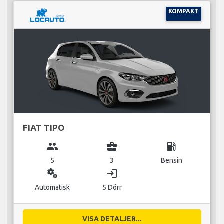
KOMPAKT
FIAT TIPO
group
business_center
local_gas_station
5
3
Bensin
miscellaneous_services
login
Automatisk
5 Dörr
VISA DETALJER...