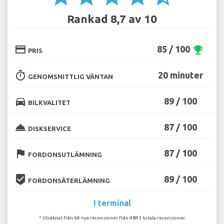
Rankad 8,7 av 10
credit_card
85 / 100
emoji_events
PRIS
timer
20 minuter
GENOMSNITTLIG VÄNTAN
directions_car
89 / 100
BILKVALITET
room_service
87 / 100
DISKSERVICE
flag
87 / 100
FORDONSUTLÄMNING
beenhere
89 / 100
FORDONSÅTERLÄMNING
I terminal
* Uträknat från 64 nya recensioner från 4843 totala recensioner.