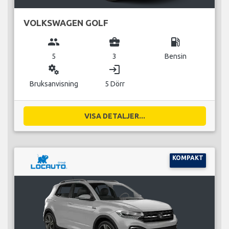
VOLKSWAGEN GOLF
group
business_center
local_gas_station
5
3
Bensin
miscellaneous_services
login
Bruksanvisning
5 Dörr
VISA DETALJER...
KOMPAKT