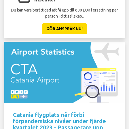
Du kan vara berättigad att få upp till 600 EUR i ersättning per
person i ditt sällskap..
GÖR ANSPRÅK NU!
Catania flygplats når förbi
förpandemiska nivåer under fjärde
kvartalet 2023 - Passagerare upp