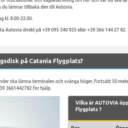
för instruktioner och vägbeskrivning om hur och var du ska läm
 du lämnar tillbaka den till Autovia.
 kl. 8.00-22.00.
kta Autovia direkt på +39 095 340 925 eller +39 366 144 27 82.
sdisk på Catania Flygplats?
nder ska lämna terminalen och svänga höger. Fortsätt 50 meter
+39 3661442782 för hjälp.
Vilka är AUTOVIA öpp
Flygplats ?