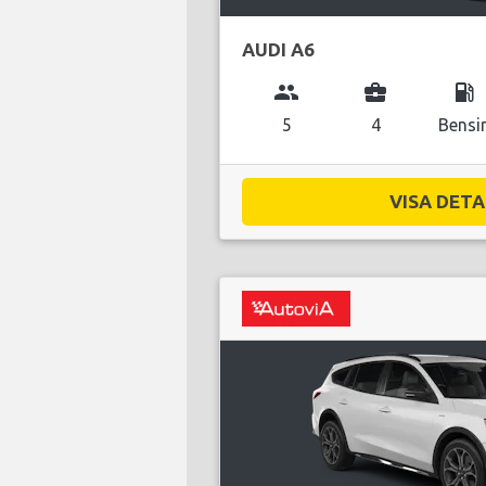
AUDI A6
group
business_center
local_gas_station
5
4
Bensi
VISA DETAL