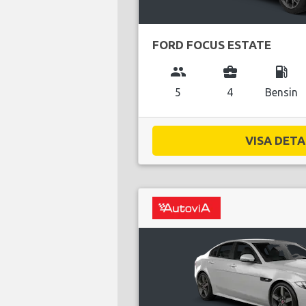
FORD FOCUS ESTATE
group
business_center
local_gas_station
5
4
Bensin
VISA DETAL