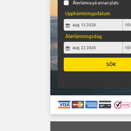
Återlämna på annan plats
Upphämtningsdatum
Återlämningsdag
SÖK
`