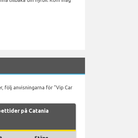
na tillbaka din hyrbil. Kom ihåg
, följ anvisningarna för "Vip Car
ettider på Catania