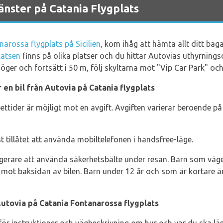
nster på Catania Flygplats
arossa flygplats på Sicilien
, kom ihåg att hämta allt ditt ba
latsen
finns på olika platser och du hittar Autovias uthyrnings
öger och fortsätt i 50 m, följ skyltarna mot "Vip Car Park" o
 en bil från Autovia på Catania flygplats
ttider är möjligt mot en avgift. Avgiften varierar beroende p
st tillåtet att använda mobiltelefonen i handsfree-läge.
sagerare att använda säkerhetsbälte under resan. Barn som väg
mot baksidan av bilen. Barn under 12 år och som är kortare ä
Autovia på Catania Fontanarossa flygplats