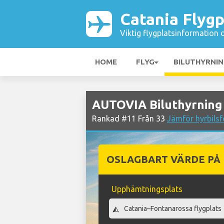
Catania Flygp
Viktig flygplatsinformation 
HOME
FLYG
BILUTHYRNI
AUTOVIA Biluthyrning 
Rankad #11 Från 33
Jämför hyrbilsf
OSLAGBART VÄRDE PÅ
Upphämtningsplats