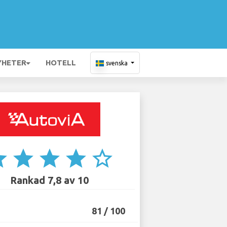
YHETER
HOTELL
svenska
ar
star
star
star
star_border
Rankad 7,8 av 10
81 / 100