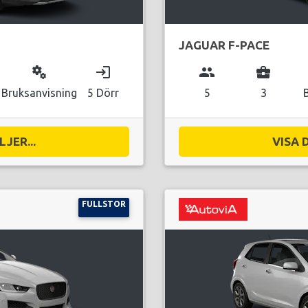
JAGUAR F-PACE
miscellaneous_services
login
group
business_center
Bruksanvisning
5 Dörr
5
3
JER...
VISA 
FULLSTOR