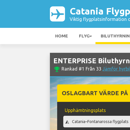
Catania Flygp
Viktig flygplatsinformation 
HOME
FLYG
BILUTHYRNI
ENTERPRISE Biluthyrni
emoji_events
Rankad #1 Från 33
Jämför hyrbi
OSLAGBART VÄRDE PÅ
Upphämtningsplats