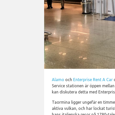
Alamo
och
Enterprise Rent A Car
d
Service stationen är öppen mellan 
kan diskutera detta med Enterpris
Taormina ligger ungefär en timmes 
aktiva vulkan, och har lockat turi
hans italienska resor på 1780-tal