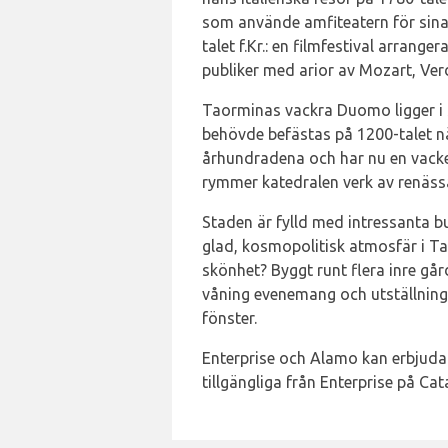
som använde amfiteatern för sina
talet f.Kr.: en filmfestival arran
publiker med arior av Mozart, Verd
Taorminas vackra Duomo ligger i s
behövde befästas på 1200-talet 
århundradena och har nu en vacker
rymmer katedralen verk av renässa
Staden är fylld med intressanta bu
glad, kosmopolitisk atmosfär i T
skönhet? Byggt runt flera inre gå
våning evenemang och utställningar
fönster.
Enterprise och Alamo kan erbjuda 
tillgängliga från Enterprise på Ca