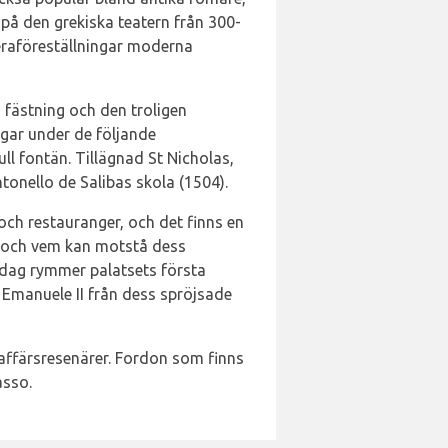
på den grekiska teatern från 300-
peraföreställningar moderna
 fästning och den troligen
gar under de följande
ll fontän. Tillägnad St Nicholas,
onello de Salibas skola (1504).
 och restauranger, och det finns en
1 och vem kan motstå dess
 Idag rymmer palatsets första
o Emanuele II från dess spröjsade
 affärsresenärer. Fordon som finns
asso.