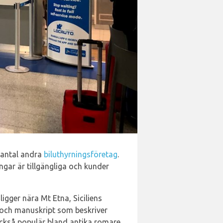
 antal andra
biluthyrningsföretag
.
ngar är tillgängliga och kunder
igger nära Mt Etna, Siciliens
v och manuskript som beskriver
också populär bland antika romare,