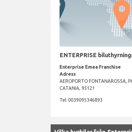
ENTERPRISE biluthyrningsd
Enterprise Emea Franchise
Adress
AEROPORTO FONTANAROSSA, P
CATANIA, 95121
Tel: 0039095346893
Vilka hyrbilar från Enterpri