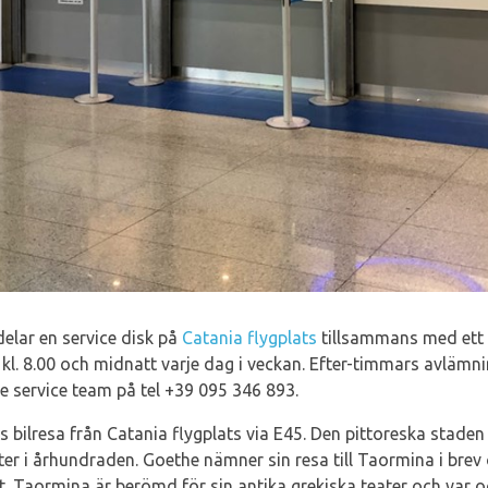
elar en service disk på
Catania flygplats
tillsammans med ett
kl. 8.00 och midnatt varje dag i veckan. Efter-timmars avlämni
e service team på tel +39 095 346 893.
bilresa från Catania flygplats via E45. Den pittoreska staden l
ster i århundraden. Goethe nämner sin resa till Taormina i bre
et. Taormina är berömd för sin antika grekiska teater och var 