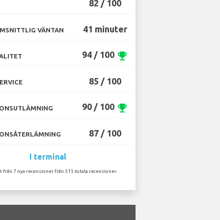
82 / 100
41 minuter
MSNITTLIG VÄNTAN
94 / 100
emoji_events
ALITET
85 / 100
ERVICE
90 / 100
emoji_events
ONSUTLÄMNING
87 / 100
ONSÅTERLÄMNING
I terminal
t från 7 nya recensioner från 515 totala recensioner.