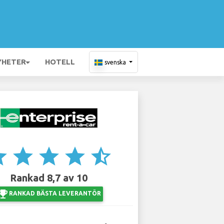
YHETER
HOTELL
svenska
ar
star
star
star
star_half
Rankad 8,7 av 10
ji_events
RANKAD BÄSTA LEVERANTÖR