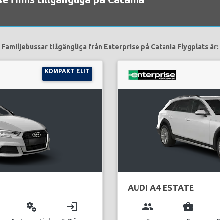
Familjebussar tillgängliga från Enterprise på Catania Flygplats är:
KOMPAKT ELIT
AUDI A4 ESTATE
miscellaneous_services
login
group
business_center