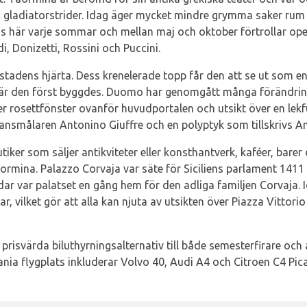
 gladiatorstrider. Idag äger mycket mindre grymma saker rum 
geras här varje sommar och mellan maj och oktober förtrollar o
i, Donizetti, Rossini och Puccini.
tadens hjärta. Dess krenelerade topp får den att se ut som en
när den först byggdes. Duomo har genomgått många förändrin
 rosettfönster ovanför huvudportalen och utsikt över en lekfu
nsmålaren Antonino Giuffre och en polyptyk som tillskrivs Ant
tiker som säljer antikviteter eller konsthantverk, kaféer, barer
aormina. Palazzo Corvaja var säte för Siciliens parlament 141
rdar var palatset en gång hem för den adliga familjen Corvaja.
, vilket gör att alla kan njuta av utsikten över Piazza Vittori
prisvärda biluthyrningsalternativ till både semesterfirare och
tania flygplats inkluderar Volvo 40, Audi A4 och Citroen C4 Pic