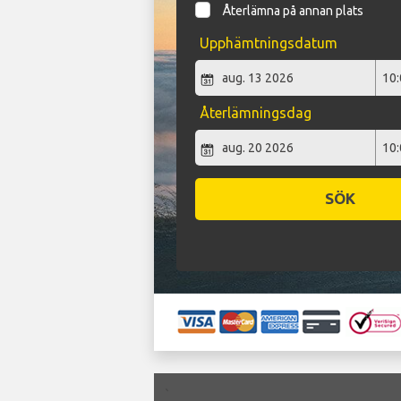
Återlämna på annan plats
Upphämtningsdatum
Återlämningsdag
SÖK
`