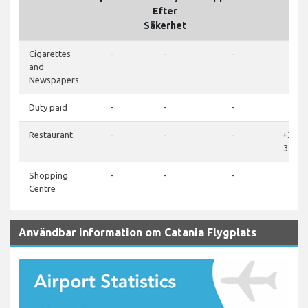
Efter
Säkerhet
Cigarettes
-
-
-
-
and
Newspapers
Duty paid
-
-
-
-
Restaurant
-
-
-
+39 0
34068
Shopping
-
-
-
-
Centre
Användbar information om Catania Flygplats