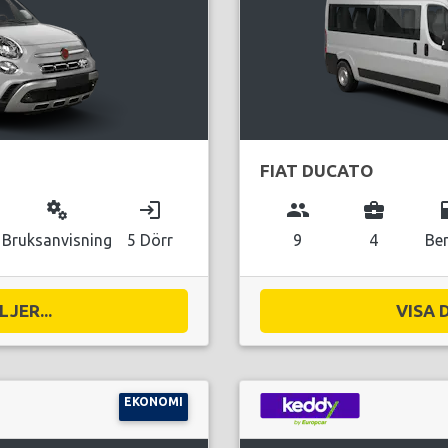
FIAT DUCATO
miscellaneous_services
login
group
business_center
local_g
Bruksanvisning
5 Dörr
9
4
Be
JER...
VISA 
EKONOMI