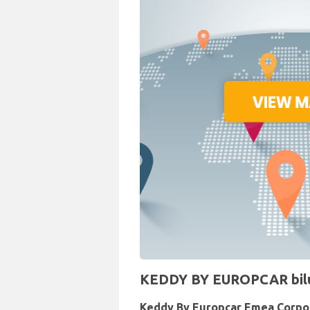
KEDDY BY EUROPCAR biluth
Keddy By Europcar Emea Corpo