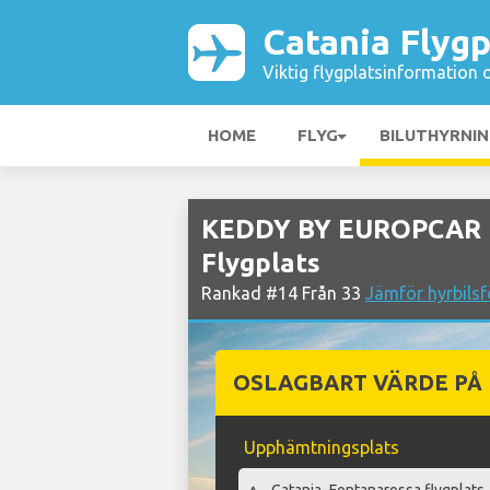
Catania Flygp
Viktig flygplatsinformation 
HOME
FLYG
BILUTHYRNI
KEDDY BY EUROPCAR Bi
Flygplats
Rankad #14 Från 33
Jämför hyrbilsf
OSLAGBART VÄRDE PÅ
Upphämtningsplats