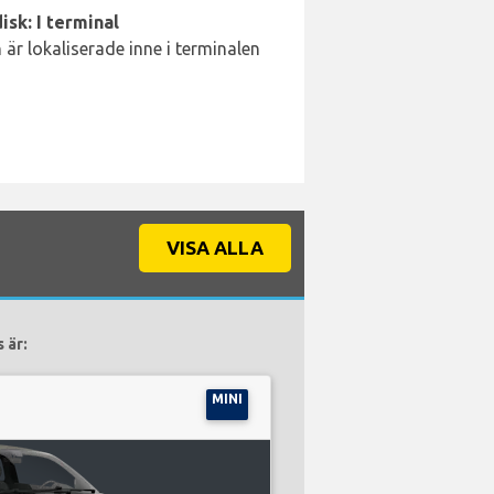
isk: I terminal
är lokaliserade inne i terminalen
VISA ALLA
 är:
MINI