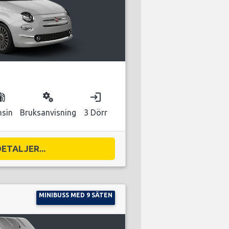
as_station
miscellaneous_services
login
nsin
Bruksanvisning
3 Dörr
DETALJER...
MINIBUSS MED 9 SÄTEN