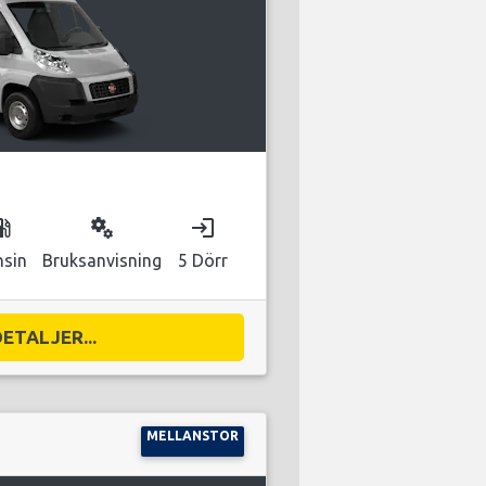
as_station
miscellaneous_services
login
nsin
Bruksanvisning
5 Dörr
DETALJER...
MELLANSTOR