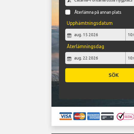
Återlämna på annan plats
Upphämtningsdatum
Återlämningsdag
SÖK