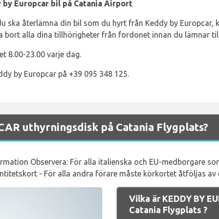
 by Europcar bil på Catania Airport
du ska återlämna din bil som du hyrt från Keddy by Europcar, k
a bort alla dina tillhörigheter från fordonet innan du lämnar til
t 8.00-23.00 varje dag.
ddy by Europcar på +39 095 348 125.
R uthyrningsdisk på Catania Flygplats?
ormation Observera: För alla italienska och EU-medborgare som
entitetskort - För alla andra förare måste körkortet åtföljas av e
Vilka är KEDDY BY E
Catania Flygplats ?