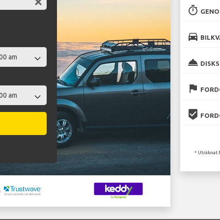
timer
GENO
directions_car
BILKV
room_service
DISKS
flag
FORD
beenhere
FORD
* Uträknat 