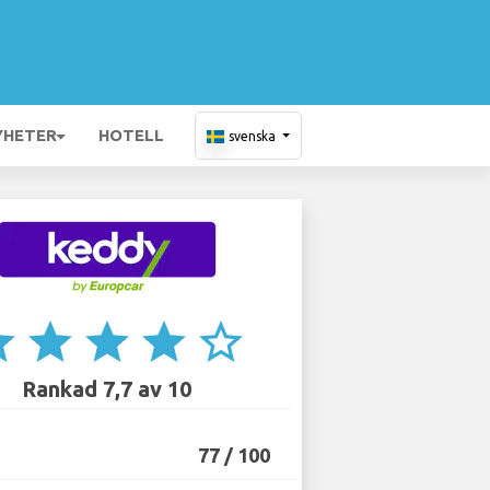
YHETER
HOTELL
svenska
ar
star
star
star
star_border
Rankad 7,7 av 10
77 / 100