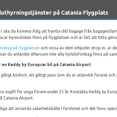
hyrningstjänster på Catania Flygplats
rt
ska du komma ihåg att hämta ditt bagage från bagageutläm
ar hyresdisken finns på flygplatsen och är lätt att hitta geno
företag på flygplatsen
och vissa av dem erbjuder drop-in, är det
å när du anländer eftersom inte alla hyrbilsföretag finns på sa
 en Keddy by Europcar bil på Catania Airport
giltigt körkort, ett giltigt pass (om du är utländsk förare) och e
tra avgift för unga förare under 25 år. Kontakta Keddy by Euro
på Catania Airport.
ldiga att använda säkerhetsbälte i fordonet och det finns speci