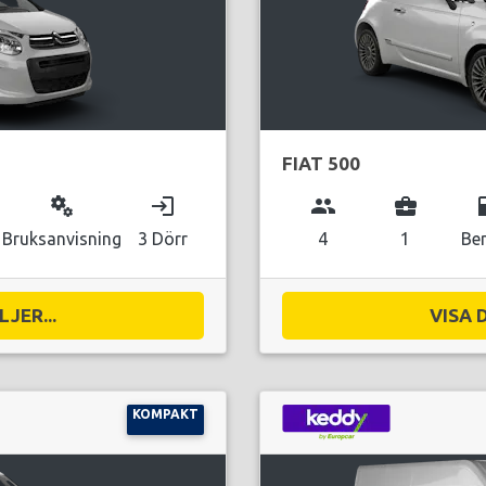
FIAT 500
miscellaneous_services
login
group
business_center
local_g
Bruksanvisning
3 Dörr
4
1
Be
JER...
VISA 
KOMPAKT