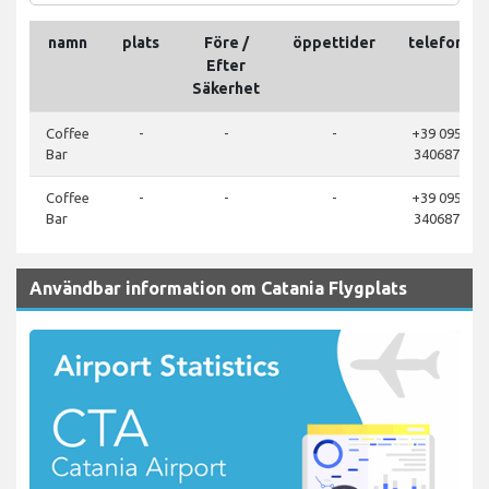
namn
plats
Före /
öppettider
telefon
Efter
Säkerhet
Coffee
-
-
-
+39 095
Bar
340687
Coffee
-
-
-
+39 095
Bar
340687
Användbar information om Catania Flygplats