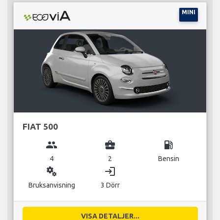
MINI
FIAT 500
group
business_center
local_gas_station
4
2
Bensin
miscellaneous_services
login
Bruksanvisning
3 Dörr
VISA DETALJER...