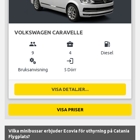
VOLKSWAGEN CARAVELLE
group
business_center
local_gas_station
9
4
Diesel
miscellaneous_services
login
Bruksanvisning
5 Dörr
VISA DETALJER...
VISA PRISER
Vilka minibussar erbjuder Ecovia för uthyrning på Catania
Flygplats?