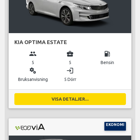
KIA OPTIMA ESTATE
group
business_center
local_gas_station
5
5
Bensin
miscellaneous_services
login
Bruksanvisning
5 Dörr
VISA DETALJER...
EKONOMI