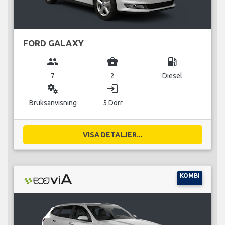
FORD GALAXY
group
business_center
local_gas_station
7
2
Diesel
miscellaneous_services
login
Bruksanvisning
5 Dörr
VISA DETALJER...
KOMBI