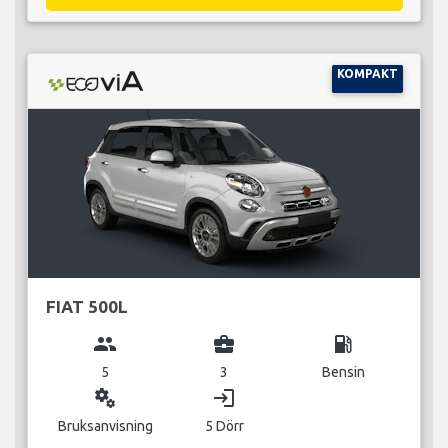
KOMPAKT
FIAT 500L
group
business_center
local_gas_station
5
3
Bensin
miscellaneous_services
login
Bruksanvisning
5 Dörr