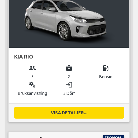
KIA RIO
group
business_center
local_gas_station
5
2
Bensin
miscellaneous_services
login
Bruksanvisning
5 Dörr
VISA DETALJER...
EKONOMI