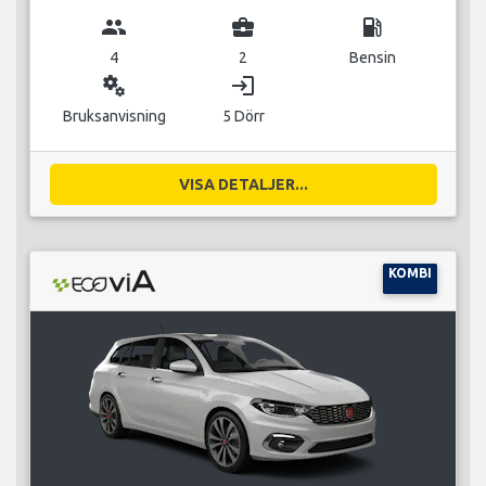
group
business_center
local_gas_station
4
2
Bensin
miscellaneous_services
login
Bruksanvisning
5 Dörr
VISA DETALJER...
KOMBI