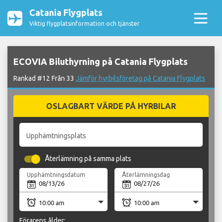
Catania Flygplats
Viktig flygplatsinformation och tjänster
ECOVIA Biluthyrning på Catania Flygplats
Rankad #12 Från 33
Jämför hyrbilsföretag på Catania Flygplats
OSLAGBART VÄRDE PÅ HYRBILAR
Upphämtningsplats
Återlämning på samma plats
Upphämtningsdatum
Återlämningsdag
Förarens ålder: