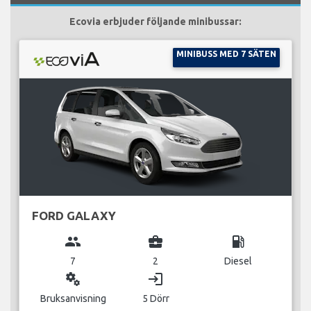
Ecovia erbjuder följande minibussar:
MINIBUSS MED 7 SÄTEN
FORD GALAXY
group
business_center
local_gas_station
7
2
Diesel
miscellaneous_services
login
Bruksanvisning
5 Dörr