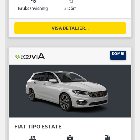
Bruksanvisning
5 Dörr
VISA DETALJER...
KOMBI
FIAT TIPO ESTATE
group
business_center
local_gas_station