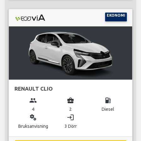
EKONOMI
RENAULT CLIO
group
business_center
local_gas_station
4
2
Diesel
miscellaneous_services
login
Bruksanvisning
3 Dörr