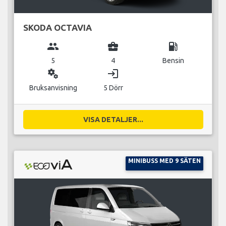
SKODA OCTAVIA
group
business_center
local_gas_station
5
4
Bensin
miscellaneous_services
login
Bruksanvisning
5 Dörr
VISA DETALJER...
MINIBUSS MED 9 SÄTEN