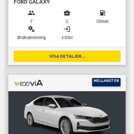
FORD GALAXY
group
business_center
local_gas_station
7
2
Diesel
miscellaneous_services
login
Bruksanvisning
5 Dörr
VISA DETALJER...
MELLANSTOR