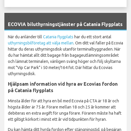
`
ECOVIA biluthyrningstjänster på Catania Flygplats
När du anländer till
Catania flygplats
har du ett stort antal
uthyrningsbilföretag att välja mellan
. Om ditt val faller på Ecovia
hittar du deras uthyrningsdisk utanför terminalbyggnaden. När
du har hämtat allt ditt bagage från bagageutlämningsområdet
och lämnat terminalen, vänligen sväng höger och följ skyltarna
mot "Vip Car Park" i 50 meter/164 fot. Där hittar du Ecovias
uthyrningsdisk.
Hjälpsam information vid hyra av Ecovias fordon
på Catania flygplats
Minsta ålder för att hyra en bil med Ecovia på CTA är 18 år och
högsta ålder är 75 år. Förare mellan 18 och 25 år kommer att
debiteras en extra avgift för unga förare. Föraren måste ha haft
ett giltigt körkort i minst ett år vid tidpunkten för hyran.
Du kan hämta ditt hyrda fordon efter stängningstid, på begäran