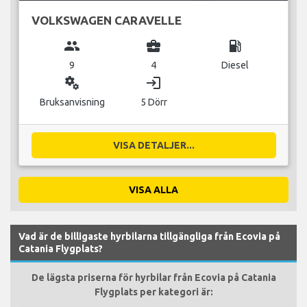
VOLKSWAGEN CARAVELLE
group
business_center
local_gas_station
9
4
Diesel
miscellaneous_services
login
Bruksanvisning
5 Dörr
VISA DETALJER...
VISA ALLA
Vad är de billigaste hyrbilarna tillgängliga från Ecovia på
Catania Flygplats?
De lägsta priserna för hyrbilar från Ecovia på Catania
Flygplats per kategori är: