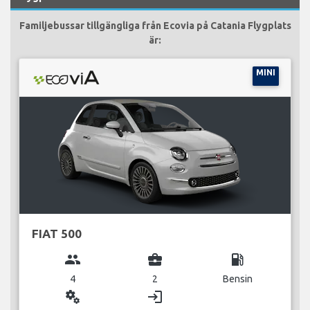
Familjebussar tillgängliga från Ecovia på Catania Flygplats
är:
MINI
FIAT 500
group
business_center
local_gas_station
4
2
Bensin
miscellaneous_services
login