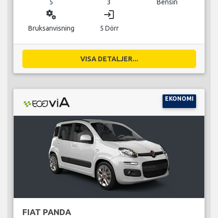
5
3
Bensin
miscellaneous_services
login
Bruksanvisning
5 Dörr
VISA DETALJER...
EKONOMI
FIAT PANDA