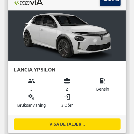
LANCIA YPSILON
group
business_center
local_gas_station
5
2
Bensin
miscellaneous_services
login
Bruksanvisning
3 Dörr
VISA DETALJER...