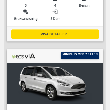
5
4
Bensin
miscellaneous_services
login
Bruksanvisning
5 Dörr
VISA DETALJER...
MINIBUSS MED 7 SÄTEN