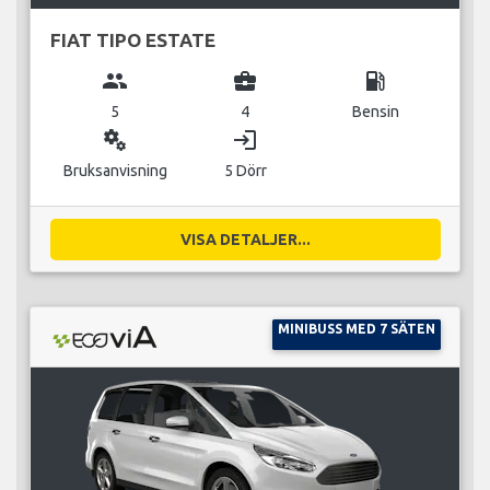
FIAT TIPO ESTATE
group
business_center
local_gas_station
5
4
Bensin
miscellaneous_services
login
Bruksanvisning
5 Dörr
VISA DETALJER...
MINIBUSS MED 7 SÄTEN