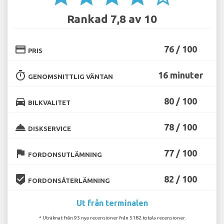
Rankad 7,8 av 10
credit_card
76 / 100
PRIS
timer
16 minuter
GENOMSNITTLIG VÄNTAN
directions_car
80 / 100
BILKVALITET
room_service
78 / 100
DISKSERVICE
flag
77 / 100
FORDONSUTLÄMNING
beenhere
82 / 100
FORDONSÅTERLÄMNING
Ut från terminalen
* Uträknat från 93 nya recensioner från 5182 totala recensioner.