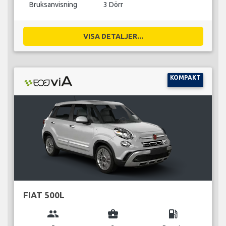
Bruksanvisning
3 Dörr
VISA DETALJER...
KOMPAKT
FIAT 500L
group
business_center
local_gas_station