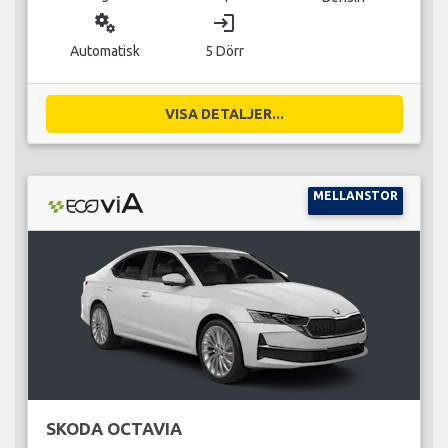
miscellaneous_services
login
Automatisk
5 Dörr
VISA DETALJER...
MELLANSTOR
SKODA OCTAVIA