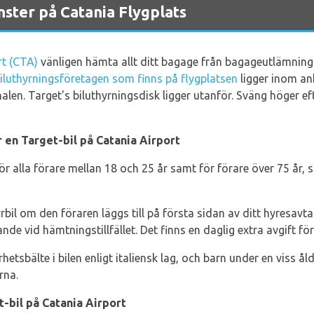
ster på Catania Flygplats
rt (CTA)
vänligen hämta allt ditt bagage från bagageutlämnings
iluthyrningsföretagen som finns på flygplatsen
ligger inom an
len. Target's biluthyrningsdisk ligger utanför. Sväng höger ef
 en Target-bil på Catania Airport
för alla förare mellan 18 och 25 år samt för förare över 75 år, 
rbil om den föraren läggs till på första sidan av ditt hyresavta
nde vid hämtningstillfället. Det finns en daglig extra avgift fö
tsbälte i bilen enligt italiensk lag, och barn under en viss ål
rna.
-bil på Catania Airport