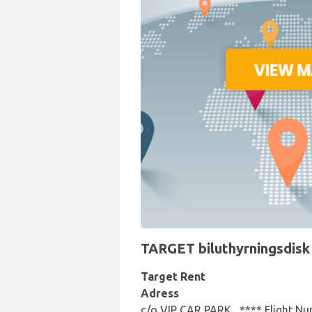
TARGET biluthyrningsdisk p
Target Rent
Adress
c/o VIP CAR PARK , **** Flight 