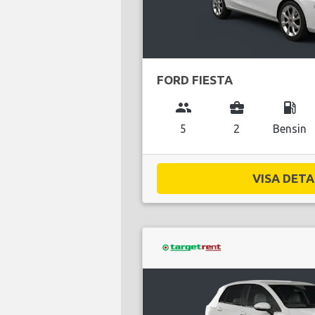
FORD FIESTA
group
business_center
local_gas_station
5
2
Bensin
VISA DETAL