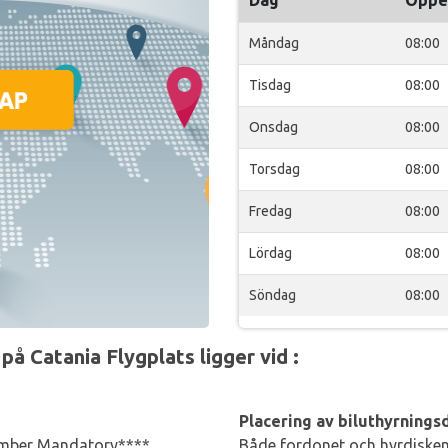
Dag
Öppe
Måndag
08:00
Tisdag
08:00
Onsdag
08:00
Torsdag
08:00
Fredag
08:00
Lördag
08:00
Söndag
08:00
å Catania Flygplats ligger vid :
Placering av biluthyrningsd
Number Mandatory****,
Både fordonet och hyrdisken 