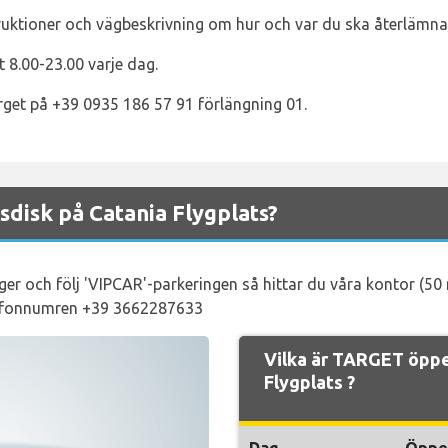
ruktioner och vägbeskrivning om hur och var du ska återlämna 
 8.00-23.00 varje dag.
rget på +39 0935 186 57 91 förlängning 01.
disk på Catania Flygplats?
öger och följ 'VIPCAR'-parkeringen så hittar du våra kontor (5
elefonnumren +39 3662287633
Vilka är TARGET öppe
Flygplats ?