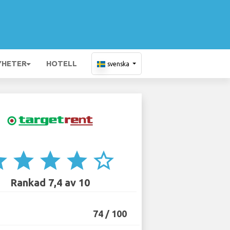
YHETER
HOTELL
svenska
ar
star
star
star
star_border
Rankad 7,4 av 10
74 / 100