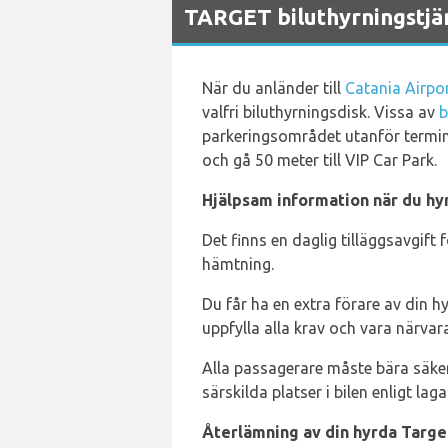
TARGET biluthyrningstjän
När du anländer till
Catania Airpo
valfri biluthyrningsdisk. Vissa av
b
parkeringsområdet utanför termina
och gå 50 meter till VIP Car Park.
Hjälpsam information när du hyr
Det finns en daglig tilläggsavgift 
hämtning.
Du får ha en extra förare av din hy
uppfylla alla krav och vara närvara
Alla passagerare måste bära säkerhe
särskilda platser i bilen enligt laga
Återlämning av din hyrda Target