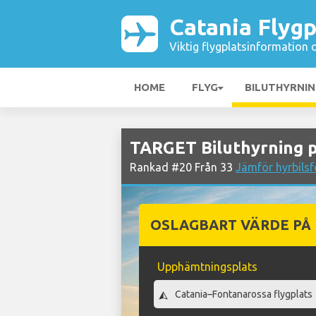
Catania Flygp
Viktig flygplatsinformation 
HOME
FLYG
BILUTHYRNI
TARGET Biluthyrning p
Rankad #20 Från 33
Jämför hyrbilsf
OSLAGBART VÄRDE PÅ
Upphämtningsplats