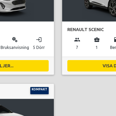
RENAULT SCENIC
miscellaneous_services
login
group
business_center
local_g
Bruksanvisning
5 Dörr
7
1
Be
JER...
VISA 
KOMPAKT