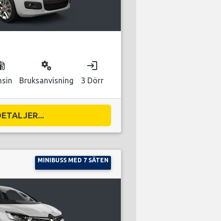
as_station
miscellaneous_services
login
nsin
Bruksanvisning
3 Dörr
DETALJER...
MINIBUSS MED 7 SÄTEN