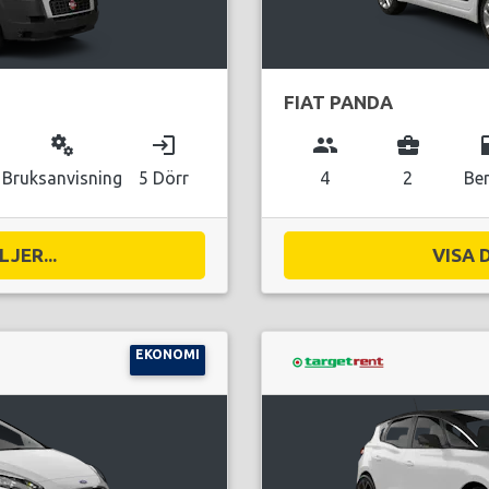
FIAT PANDA
miscellaneous_services
login
group
business_center
local_g
Bruksanvisning
5 Dörr
4
2
Be
JER...
VISA 
EKONOMI