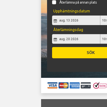
Återlämna på annan plats
Upphämtningsdatum
Återlämningsdag
SÖK
`