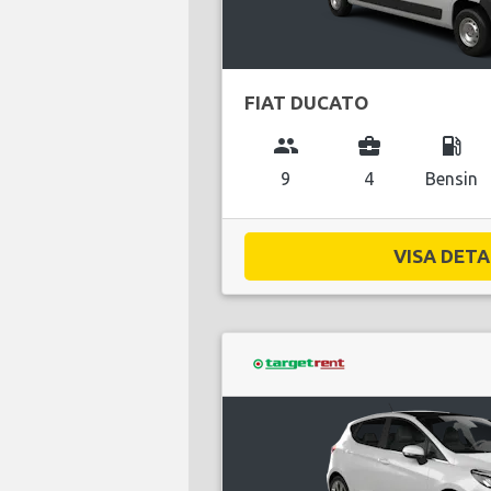
FIAT DUCATO
group
business_center
local_gas_station
9
4
Bensin
VISA DETAL