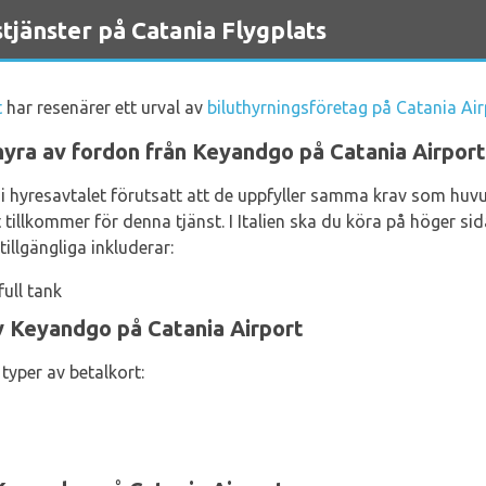
jänster på Catania Flygplats
t
har resenärer ett urval av
biluthyrningsföretag på Catania Air
hyra av fordon från Keyandgo på Catania Airport
re i hyresavtalet förutsatt att de uppfyller samma krav som hu
 tillkommer för denna tjänst. I Italien ska du köra på höger si
illgängliga inkluderar:
ull tank
v Keyandgo på Catania Airport
typer av betalkort: