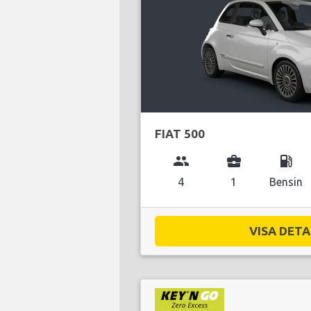
FIAT 500
group
business_center
local_gas_station
4
1
Bensin
VISA DETAL