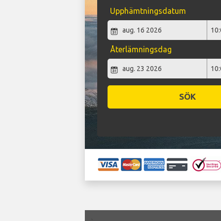
Upphämtningsdatum
Återlämningsdag
SÖK