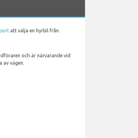
port
att välja en hyrbil från.
vudföraren och är närvarande vid
da av vägen.