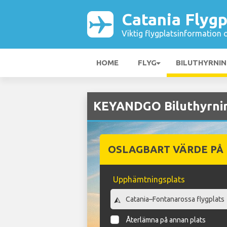
Catania Flygp
Viktig flygplatsinformation 
HOME
FLYG
BILUTHYRNI
KEYANDGO Biluthyrnin
OSLAGBART VÄRDE PÅ
Upphämtningsplats
Återlämna på annan plats