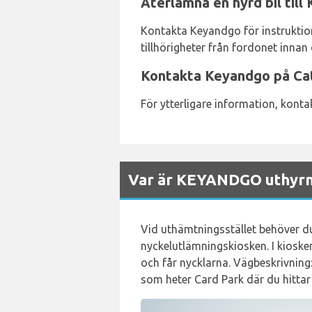
Återlämna en hyrd bil till
Kontakta Keyandgo för instruktione
tillhörigheter från fordonet innan 
Kontakta Keyandgo på Cat
För ytterligare information, kont
Var är KEYANDGO uthyrni
Vid uthämtningsstället behöver du 
nyckelutlämningskiosken. I kioske
och får nycklarna. Vägbeskrivning
som heter Card Park där du hittar