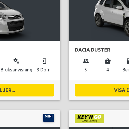
DACIA DUSTER
miscellaneous_services
login
group
business_center
local_g
Bruksanvisning
3 Dörr
5
4
Be
JER...
VISA 
MINI