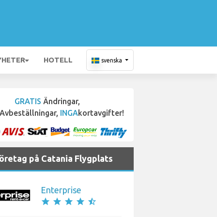
YHETER
HOTELL
svenska
GRATIS
Ändringar,
Avbeställningar,
INGA
kortavgifter!
företag på Catania Flygplats
Enterprise
star
star
star
star
star_half