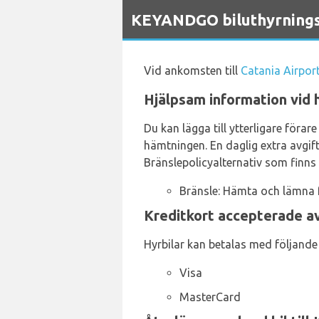
`
KEYANDGO biluthyrningst
Vid ankomsten till
Catania Airpor
Hjälpsam information vid 
Du kan lägga till ytterligare föra
hämtningen. En daglig extra avgift
Bränslepolicyalternativ som finns t
Bränsle: Hämta och lämna f
Kreditkort accepterade a
Hyrbilar kan betalas med följande 
Visa
MasterCard