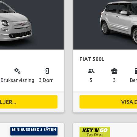
FIAT 500L
miscellaneous_services
login
group
business_center
local_g
Bruksanvisning
3 Dörr
5
3
Be
JER...
VISA 
MINIBUSS MED 5 SÄTEN