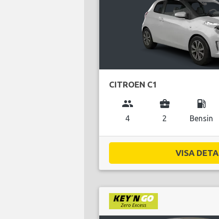
CITROEN C1
group
business_center
local_gas_station
4
2
Bensin
VISA DETAL