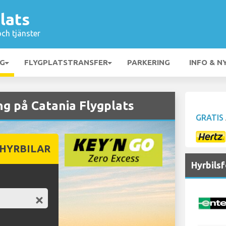
lats
och tjänster
NG
FLYGPLATSTRANSFER
PARKERING
INFO & N
g på Catania Flygplats
GRATIS
 HYRBILAR
Hyrbils