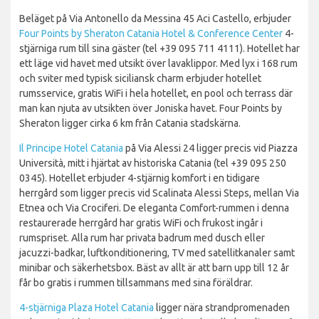
Beläget på Via Antonello da Messina 45 Aci Castello, erbjuder
Four Points by Sheraton Catania Hotel & Conference Center
4-
stjärniga rum till sina gäster (tel +39 095 711 4111). Hotellet har
ett läge vid havet med utsikt över lavaklippor. Med lyx i 168 rum
och sviter med typisk siciliansk charm erbjuder hotellet
rumsservice, gratis WiFi i hela hotellet, en pool och terrass där
man kan njuta av utsikten över Joniska havet. Four Points by
Sheraton ligger cirka 6 km från Catania stadskärna.
Il Principe Hotel Catania
på Via Alessi 24 ligger precis vid Piazza
Università, mitt i hjärtat av historiska Catania (tel +39 095 250
0345). Hotellet erbjuder 4-stjärnig komfort i en tidigare
herrgård som ligger precis vid Scalinata Alessi Steps, mellan Via
Etnea och Via Crociferi. De eleganta Comfort-rummen i denna
restaurerade herrgård har gratis WiFi och frukost ingår i
rumspriset. Alla rum har privata badrum med dusch eller
jacuzzi-badkar, luftkonditionering, TV med satellitkanaler samt
minibar och säkerhetsbox. Bäst av allt är att barn upp till 12 år
får bo gratis i rummen tillsammans med sina föräldrar.
4-stjärniga Plaza Hotel Catania
ligger nära strandpromenaden