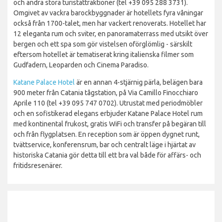
och andra stora turistattraktioner (tel +39 095 288 3731).
Omgivet av vackra barockbyggnader är hotellets fyra våningar
också från 1700-talet, men har vackert renoverats. Hotellet har
12 eleganta rum och sviter, en panoramaterrass med utsikt över
bergen och ett spa som gör vistelsen oförglömlig - särskilt
eftersom hotellet är tematiserat kring italienska filmer som
Gudfadern, Leoparden och Cinema Paradiso.
Katane Palace Hotel
är en annan 4-stjärnig pärla, belägen bara
900 meter från Catania tågstation, på Via Camillo Finocchiaro
Aprile 110 (tel +39 095 747 0702). Utrustat med periodmöbler
och en sofistikerad elegans erbjuder Katane Palace Hotel rum
med kontinental frukost, gratis WiFi och transfer på begäran till
och från flygplatsen. En reception som är öppen dygnet runt,
tvättservice, konferensrum, bar och centralt läge i hjärtat av
historiska Catania gör detta till ett bra val både för affärs- och
fritidsresenärer.