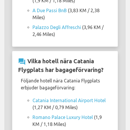
(1,9 KM / 1,18 Miles)
A Due Passi BnB
(3,83 KM / 2,38
Miles)
Palazzo Degli Affreschi
(3,96 KM /
2,46 Miles)
question_answer
Vilka hotell nära Catania
Flygplats har bagageförvaring?
Följande hotell nära Catania Flygplats
erbjuder bagageförvaring:
Catania International Airport Hotel
(1,27 KM / 0,79 Miles)
Romano Palace Luxury Hotel
(1,9
KM / 1,18 Miles)