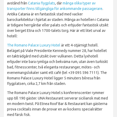
avstånd från
Catania flygplats
, där
många olika typer av
transporter finns tillgängliga för ankommande passagerare
.
Antika Catania är en fantastisk stad med vacker
barockarkitektur i hjärtat av staden. Många av hotellen i Catania
är tidigare herrgårdar eller palats och erbjuder fantastisk utsikt
över berget Etna och 1700-talets torg. Här är ett litet urval av
hotell:
The Romano Palace Luxury Hotel
är ett 4-stjärnigt hotell.
Beläget på Viale Presidente Kennedy nummer 28, har hotellet
en takträdgård med utsikt över vulkanen. Detta lyxhotell
erbjuder inte bara rymliga och bekväma rum, utan även turkiskt
bad, fitnesscenter, två eleganta restauranger, mötes- och
evenemangslokaler samt ett café (tel +39 095 596 7111). The
Romano Palace Luxury Hotel ligger 5 minuters bilresa från
flygplatsen, cirka 2,7 km från staden.
The Romano Palace Luxury Hotel:s konferenscenter rymmer
upp till 190 gäster. UNA Restaurant serverar siciliansk mat med
en modern twist. På Etnea Roof Bar & Restaurant kan gästerna
prova cocktails innan de provar en av kockens specialrätter
med färsk fisk.