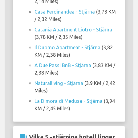
2,14 Miles)
Casa Ferdinandea - Stjärna
(3,73 KM
/ 2,32 Miles)
Catania Apartment Liotro - Stjärna
(3,78 KM / 2,35 Miles)
Il Duomo Apartment - Stjärna
(3,82
KM / 2,38 Miles)
A Due Passi BnB - Stjärna
(3,83 KM /
2,38 Miles)
Naturalliving - Stjärna
(3,9 KM / 2,42
Miles)
La Dimora di Medusa - Stjärna
(3,94
KM / 2,45 Miles)
question_answer
Vilka 5 -stjärniga hotell ligger