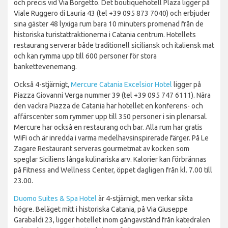
och precis vid Via Borgetto. Det boutiquehotell Plaza ligger på
Viale Ruggero di Lauria 43 (tel +39 095 873 7040) och erbjuder
sina gäster 48 lyxiga rum bara 10 minuters promenad från de
historiska turistattraktionerna i Catania centrum. Hotellets
restaurang serverar både traditionell siciliansk och italiensk mat
och kan rymma upp till 600 personer för stora
bankettevenemang.
Också 4-stjärnigt,
Mercure Catania Excelsior Hotel
ligger på
Piazza Giovanni Verga nummer 39 (tel +39 095 747 6111). Nära
den vackra Piazza de Catania har hotellet en konferens- och
affärscenter som rymmer upp till 350 personer i sin plenarsal.
Mercure har också en restaurang och bar. Alla rum har gratis
WiFi och är inredda i varma medelhavsinspirerade färger. På Le
Zagare Restaurant serveras gourmetmat av kocken som
speglar Siciliens långa kulinariska arv. Kalorier kan förbrännas
på Fitness and Wellness Center, öppet dagligen från kl. 7.00 till
23.00.
Duomo Suites & Spa Hotel
är 4-stjärnigt, men verkar sikta
högre. Beläget mitt i historiska Catania, på Via Giuseppe
Garabaldi 23, ligger hotellet inom gångavstånd från katedralen