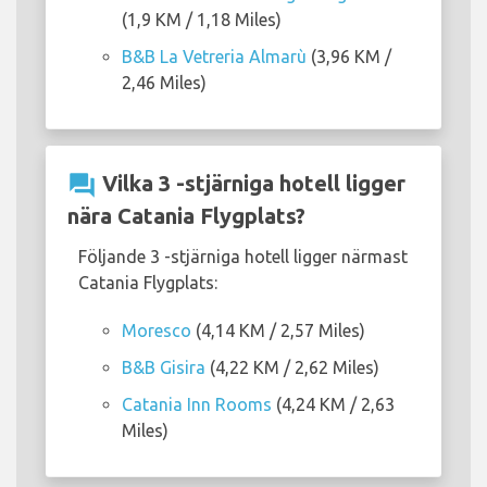
(1,9 KM / 1,18 Miles)
B&B La Vetreria Almarù
(3,96 KM /
2,46 Miles)
question_answer
Vilka 3 -stjärniga hotell ligger
nära Catania Flygplats?
Följande 3 -stjärniga hotell ligger närmast
Catania Flygplats:
Moresco
(4,14 KM / 2,57 Miles)
B&B Gisira
(4,22 KM / 2,62 Miles)
Catania Inn Rooms
(4,24 KM / 2,63
Miles)