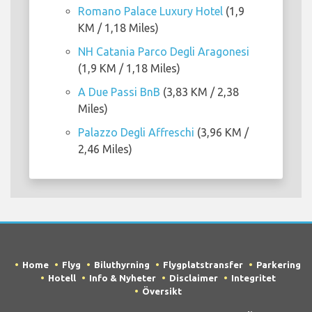
Romano Palace Luxury Hotel
(1,9
KM / 1,18 Miles)
NH Catania Parco Degli Aragonesi
(1,9 KM / 1,18 Miles)
A Due Passi BnB
(3,83 KM / 2,38
Miles)
Palazzo Degli Affreschi
(3,96 KM /
2,46 Miles)
Home
Flyg
Biluthyrning
Flygplatstransfer
Parkering
Hotell
Info & Nyheter
Disclaimer
Integritet
Översikt