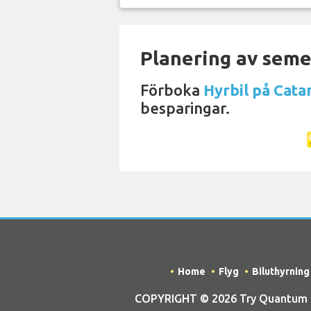
Planering av semes
Förboka
Hyrbil på Cata
besparingar.
Home
Flyg
Biluthyrning
COPYRIGHT © 2026 Try Quantum OU 