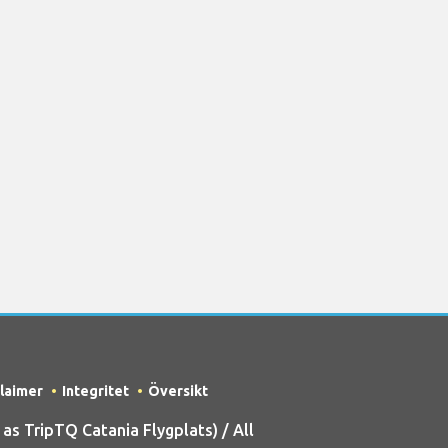
claimer
Integritet
Översikt
s TripTQ Catania Flygplats) / All