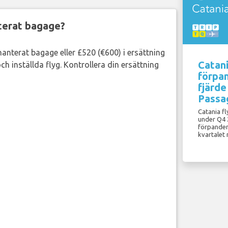
nterat bagage?
lhanterat bagage eller £520 (€600) i ersättning
Catani
ch inställda flyg. Kontrollera din ersättning
förpa
fjärde
Passa
Catania f
under Q4 
förpandem
kvartalet