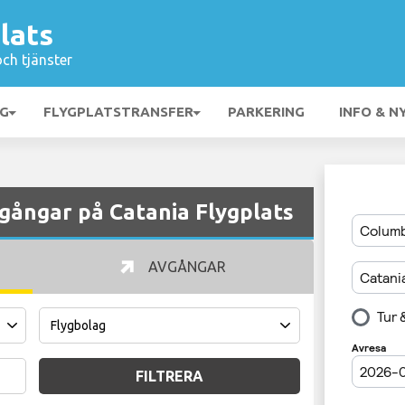
lats
och tjänster
NG
FLYGPLATSTRANSFER
PARKERING
INFO & N
gångar på Catania Flygplats
AVGÅNGAR
FILTRERA