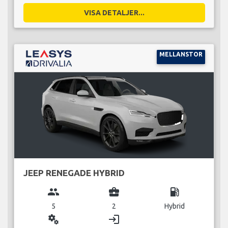
VISA DETALJER...
MELLANSTOR
JEEP RENEGADE HYBRID
group
business_center
local_gas_station
5
2
Hybrid
miscellaneous_services
login