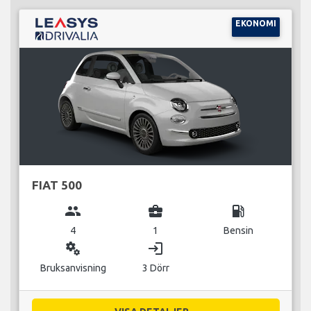
EKONOMI
FIAT 500
group
business_center
local_gas_station
4
1
Bensin
miscellaneous_services
login
Bruksanvisning
3 Dörr