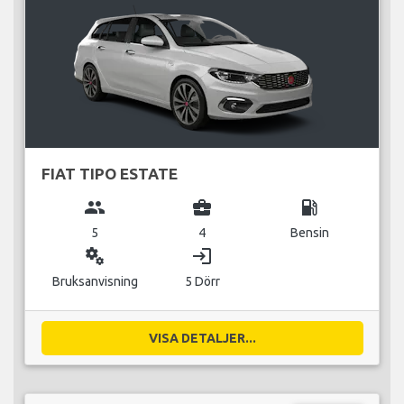
FIAT TIPO ESTATE
group
business_center
local_gas_station
5
4
Bensin
miscellaneous_services
login
Bruksanvisning
5 Dörr
VISA DETALJER...