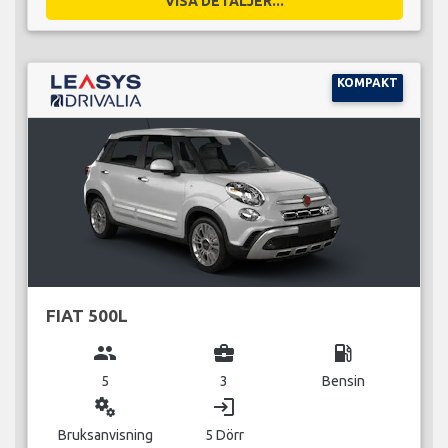
VISA DETALJER...
KOMPAKT
FIAT 500L
group
business_center
local_gas_station
5
3
Bensin
miscellaneous_services
login
Bruksanvisning
5 Dörr