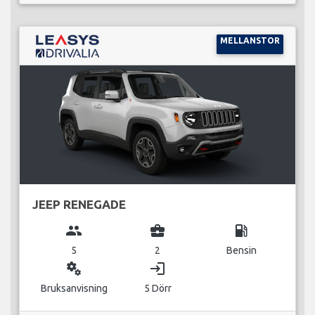
MELLANSTOR
JEEP RENEGADE
group
business_center
local_gas_station
5
2
Bensin
miscellaneous_services
login
Bruksanvisning
5 Dörr