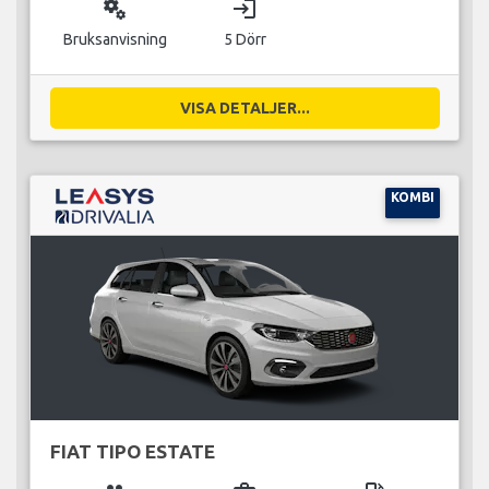
miscellaneous_services
login
Bruksanvisning
5 Dörr
VISA DETALJER...
KOMBI
FIAT TIPO ESTATE