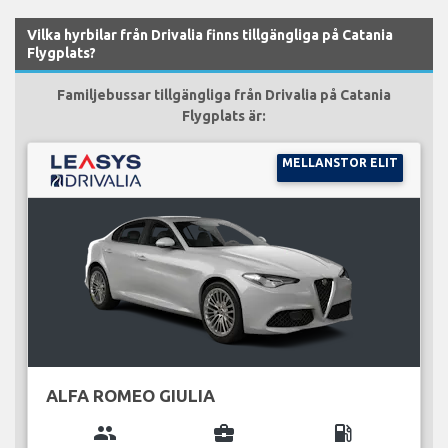
Vilka hyrbilar från Drivalia finns tillgängliga på Catania
Flygplats?
Familjebussar tillgängliga från Drivalia på Catania
Flygplats är:
MELLANSTOR ELIT
ALFA ROMEO GIULIA
group
business_center
local_gas_station