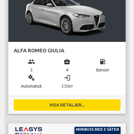
ALFA ROMEO GIULIA
group
business_center
local_gas_station
5
4
Bensin
miscellaneous_services
login
Automatisk
5 Dörr
VISA DETALJER...
MINIBUSS MED 5 SÄTEN