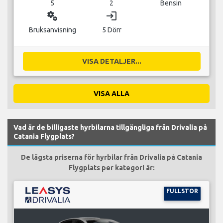
5
2
Bensin
miscellaneous_services
login
Bruksanvisning
5 Dörr
VISA DETALJER...
VISA ALLA
Vad är de billigaste hyrbilarna tillgängliga från Drivalia på
Catania Flygplats?
De lägsta priserna för hyrbilar från Drivalia på Catania
Flygplats per kategori är:
FULLSTOR