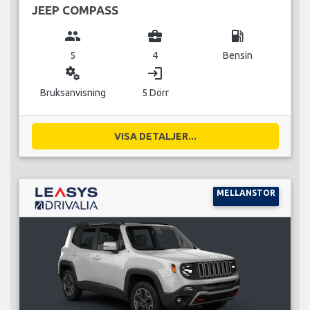
JEEP COMPASS
group
business_center
local_gas_station
5
4
Bensin
miscellaneous_services
login
Bruksanvisning
5 Dörr
VISA DETALJER...
MELLANSTOR