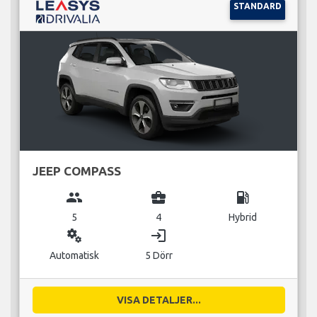
STANDARD
JEEP COMPASS
group
business_center
local_gas_station
5
4
Hybrid
miscellaneous_services
login
Automatisk
5 Dörr
VISA DETALJER...