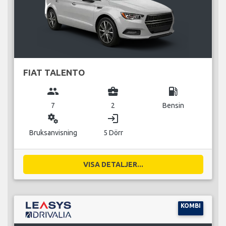
FIAT TALENTO
group
business_center
local_gas_station
7
2
Bensin
miscellaneous_services
login
Bruksanvisning
5 Dörr
VISA DETALJER...
KOMBI