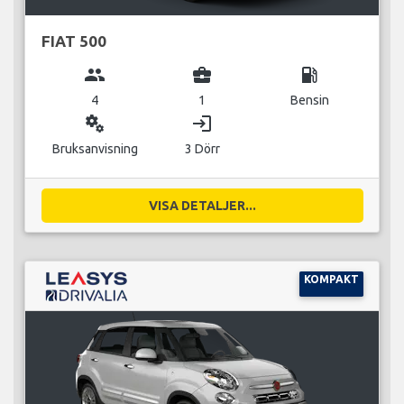
FIAT 500
group
business_center
local_gas_station
4
1
Bensin
miscellaneous_services
login
Bruksanvisning
3 Dörr
VISA DETALJER...
KOMPAKT