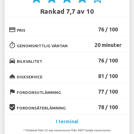
Rankad 7,7 av 10
credit_card
76 / 100
PRIS
timer
20 minuter
GENOMSNITTLIG VÄNTAN
directions_car
76 / 100
BILKVALITET
room_service
81 / 100
DISKSERVICE
flag
77 / 100
FORDONSUTLÄMNING
beenhere
78 / 100
FORDONSÅTERLÄMNING
I terminal
* Uträknat från 52 nya recensioner från 3497 totala recensioner.