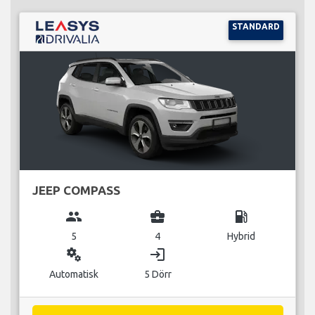
STANDARD
JEEP COMPASS
group
business_center
local_gas_station
5
4
Hybrid
miscellaneous_services
login
Automatisk
5 Dörr