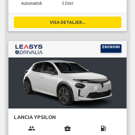
Automatisk
5 Dörr
VISA DETALJER...
EKONOMI
LANCIA YPSILON
group
business_center
local_gas_station