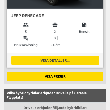
JEEP RENEGADE
group
business_center
local_gas_station
5
2
Bensin
miscellaneous_services
login
Bruksanvisning
5 Dörr
VISA DETALJER...
VISA PRISER
Vilka hybridhyrbilar erbjuder Drivalia på Catania
Flygplats?
Drivalia erbjuder följande hybridbilar: