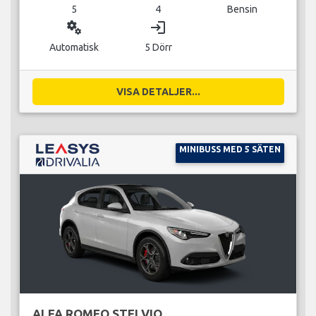
5
4
Bensin
miscellaneous_services
login
Automatisk
5 Dörr
VISA DETALJER...
MINIBUSS MED 5 SÄTEN
ALFA ROMEO STELVIO