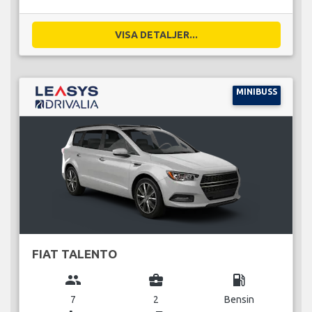
VISA DETALJER...
MINIBUSS
FIAT TALENTO
group
business_center
local_gas_station
7
2
Bensin