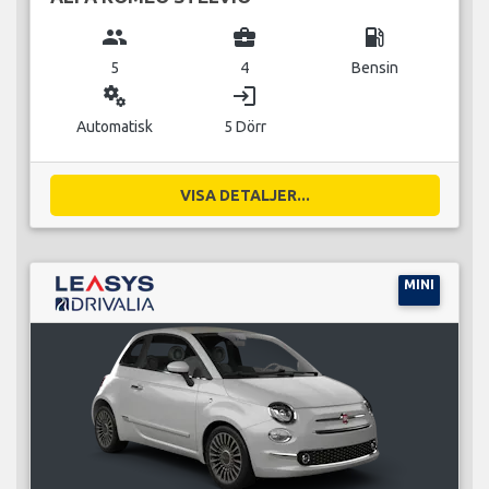
group
business_center
local_gas_station
5
4
Bensin
miscellaneous_services
login
Automatisk
5 Dörr
VISA DETALJER...
MINI