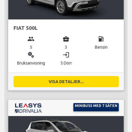
FIAT 500L
group
business_center
local_gas_station
5
3
Bensin
miscellaneous_services
login
Bruksanvisning
5 Dörr
VISA DETALJER...
MINIBUSS MED 7 SÄTEN