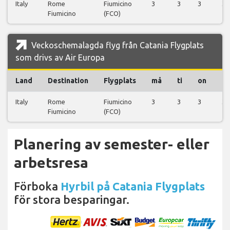
Italy
Rome
Fiumicino
3
3
3
3
Fiumicino
(FCO)
Veckoschemalagda flyg från Catania Flygplats
som drivs av Air Europa
Land
Destination
Flygplats
må
ti
on
to
Italy
Rome
Fiumicino
3
3
3
3
Fiumicino
(FCO)
Planering av semester- eller
arbetsresa
Förboka
Hyrbil på Catania Flygplats
för stora besparingar.