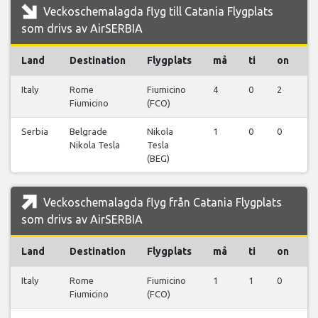
Veckoschemalagda flyg till Catania Flygplats
som drivs av AirSERBIA
Land
Destination
Flygplats
må
ti
on
t
Italy
Rome
Fiumicino
4
0
2
2
Fiumicino
(FCO)
Serbia
Belgrade
Nikola
1
0
0
0
Nikola Tesla
Tesla
(BEG)
Veckoschemalagda flyg från Catania Flygplats
som drivs av AirSERBIA
Land
Destination
Flygplats
må
ti
on
t
Italy
Rome
Fiumicino
1
1
0
1
Fiumicino
(FCO)