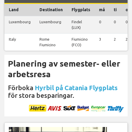
Land
Destination
Flygplats
må
ti
on
Luxembourg
Luxembourg
Findel
0
0
0
(LUX)
Italy
Rome
Fiumicino
3
2
2
Fiumicino
(FCO)
Planering av semester- eller
arbetsresa
Förboka
Hyrbil på Catania Flygplats
för stora besparingar.