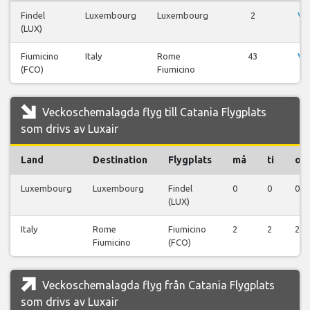
Findel
Luxembourg
Luxembourg
2
Vi
(LUX)
fl
Fiumicino
Italy
Rome
43
Vi
(FCO)
Fiumicino
fl
Veckoschemalagda flyg till Catania Flygplats
som drivs av Luxair
Land
Destination
Flygplats
må
ti
on
Luxembourg
Luxembourg
Findel
0
0
0
(LUX)
Italy
Rome
Fiumicino
2
2
2
Fiumicino
(FCO)
Veckoschemalagda flyg från Catania Flygplats
som drivs av Luxair