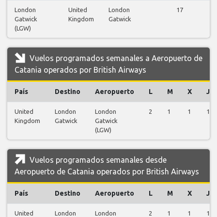
London
United
London
17
Gatwick
Kingdom
Gatwick
v
(LGW)
Vuelos programados semanales a Aeropuerto de
Catania operados por British Airways
País
Destino
Aeropuerto
L
M
X
J
United
London
London
2
1
1
1
Kingdom
Gatwick
Gatwick
(LGW)
Vuelos programados semanales desde
Aeropuerto de Catania operados por British Airways
País
Destino
Aeropuerto
L
M
X
J
United
London
London
2
1
1
1