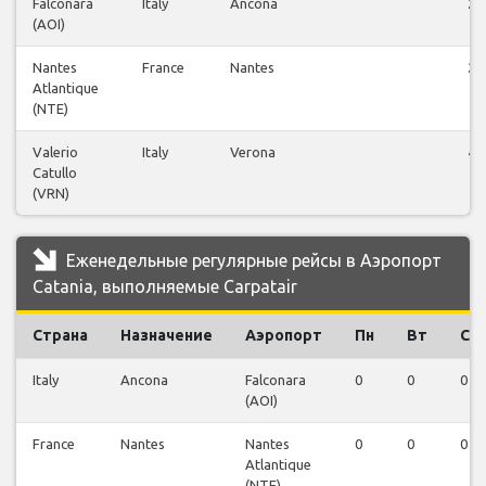
Falconara
Italy
Ancona
2
(AOI)
Nantes
France
Nantes
2
Atlantique
(NTE)
Valerio
Italy
Verona
4
Catullo
(VRN)
Еженедельные регулярные рейсы в Аэропорт
Catania, выполняемые Carpatair
Страна
Назначение
Аэропорт
Пн
Вт
Ср
Italy
Ancona
Falconara
0
0
0
(AOI)
France
Nantes
Nantes
0
0
0
Atlantique
(NTE)